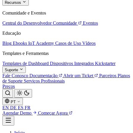
Recursos
Comunidade e Eventos
Central do Desenvolvedor
Comunidade
Eventos
Educação
Blog
Ebooks
IoT Academy
Casos de Uso
Vídeos
Templates e Ferramentas
Templates de Dashboard
Dispositivos Integrados
Kickstarter
Suporte
Fale Conosco
Documentação
Abrir um Ticket
Parceiros
Planos
de Suporte
Serviços Profissionais
Preços
PT
EN
DE
ES
FR
Agendar Demo
Começar Agora
Início