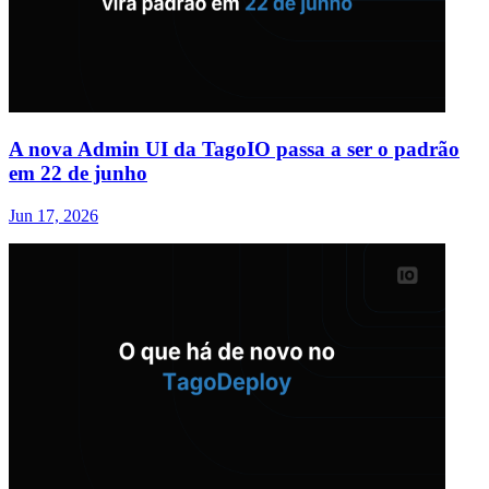
A nova Admin UI da TagoIO passa a ser o padrão
em 22 de junho
Jun 17, 2026