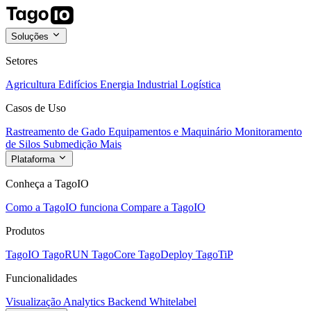
Soluções
Setores
Agricultura
Edifícios
Energia
Industrial
Logística
Casos de Uso
Rastreamento de Gado
Equipamentos e Maquinário
Monitoramento
de Silos
Submedição
Mais
Plataforma
Conheça a TagoIO
Como a TagoIO funciona
Compare a TagoIO
Produtos
TagoIO
TagoRUN
TagoCore
TagoDeploy
TagoTiP
Funcionalidades
Visualização
Analytics
Backend
Whitelabel