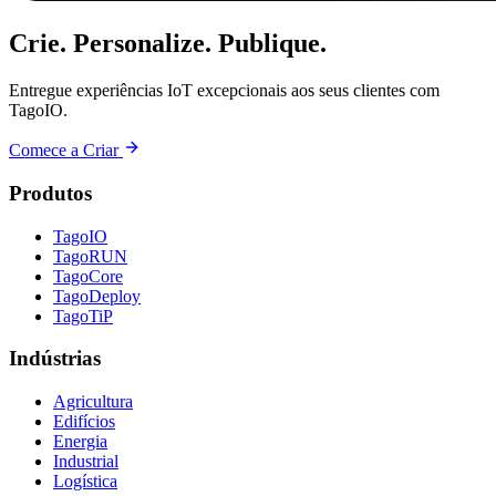
Crie. Personalize. Publique.
Entregue experiências IoT excepcionais aos seus clientes com
TagoIO.
Comece a Criar
Produtos
TagoIO
TagoRUN
TagoCore
TagoDeploy
TagoTiP
Indústrias
Agricultura
Edifícios
Energia
Industrial
Logística