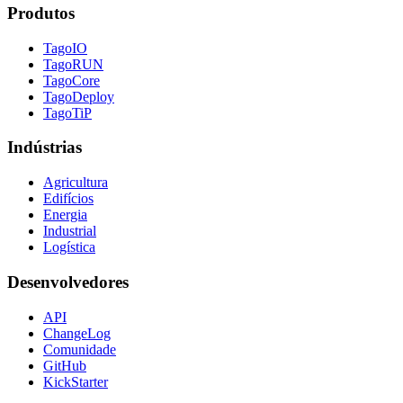
Produtos
TagoIO
TagoRUN
TagoCore
TagoDeploy
TagoTiP
Indústrias
Agricultura
Edifícios
Energia
Industrial
Logística
Desenvolvedores
API
ChangeLog
Comunidade
GitHub
KickStarter