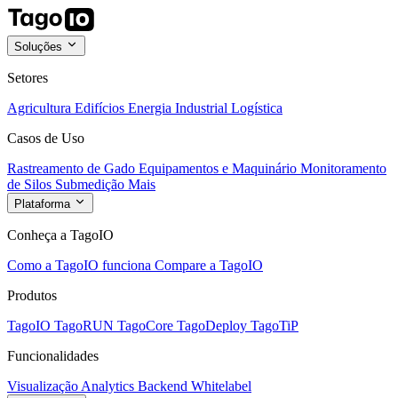
Soluções
Setores
Agricultura
Edifícios
Energia
Industrial
Logística
Casos de Uso
Rastreamento de Gado
Equipamentos e Maquinário
Monitoramento
de Silos
Submedição
Mais
Plataforma
Conheça a TagoIO
Como a TagoIO funciona
Compare a TagoIO
Produtos
TagoIO
TagoRUN
TagoCore
TagoDeploy
TagoTiP
Funcionalidades
Visualização
Analytics
Backend
Whitelabel