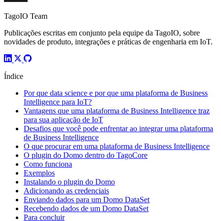
TagoIO Team
Publicações escritas em conjunto pela equipe da TagoIO, sobre
novidades de produto, integrações e práticas de engenharia em IoT.
Índice
Por que data science e por que uma plataforma de Business
Intelligence para IoT?
Vantagens que uma plataforma de Business Intelligence traz
para sua aplicação de IoT
Desafios que você pode enfrentar ao integrar uma plataforma
de Business Intelligence
O que procurar em uma plataforma de Business Intelligence
O plugin do Domo dentro do TagoCore
Como funciona
Exemplos
Instalando o plugin do Domo
Adicionando as credenciais
Enviando dados para um Domo DataSet
Recebendo dados de um Domo DataSet
Para concluir