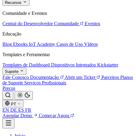
Recursos
Comunidade e Eventos
Central do Desenvolvedor
Comunidade
Eventos
Educação
Blog
Ebooks
IoT Academy
Casos de Uso
Vídeos
Templates e Ferramentas
Templates de Dashboard
Dispositivos Integrados
Kickstarter
Suporte
Fale Conosco
Documentação
Abrir um Ticket
Parceiros
Planos
de Suporte
Serviços Profissionais
Preços
PT
EN
DE
ES
FR
Agendar Demo
Começar Agora
Início