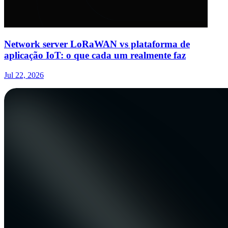
Network server LoRaWAN vs plataforma de
aplicação IoT: o que cada um realmente faz
Jul 22, 2026