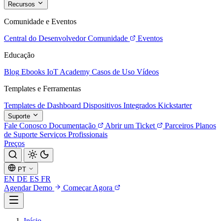
Recursos
Comunidade e Eventos
Central do Desenvolvedor
Comunidade
Eventos
Educação
Blog
Ebooks
IoT Academy
Casos de Uso
Vídeos
Templates e Ferramentas
Templates de Dashboard
Dispositivos Integrados
Kickstarter
Suporte
Fale Conosco
Documentação
Abrir um Ticket
Parceiros
Planos
de Suporte
Serviços Profissionais
Preços
PT
EN
DE
ES
FR
Agendar Demo
Começar Agora
Início