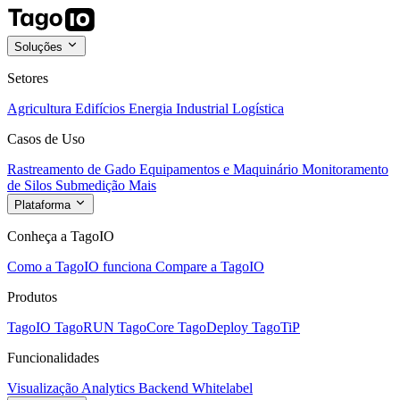
Soluções
Setores
Agricultura
Edifícios
Energia
Industrial
Logística
Casos de Uso
Rastreamento de Gado
Equipamentos e Maquinário
Monitoramento
de Silos
Submedição
Mais
Plataforma
Conheça a TagoIO
Como a TagoIO funciona
Compare a TagoIO
Produtos
TagoIO
TagoRUN
TagoCore
TagoDeploy
TagoTiP
Funcionalidades
Visualização
Analytics
Backend
Whitelabel