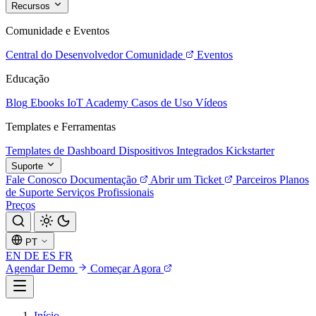
Recursos
Comunidade e Eventos
Central do Desenvolvedor
Comunidade
Eventos
Educação
Blog
Ebooks
IoT Academy
Casos de Uso
Vídeos
Templates e Ferramentas
Templates de Dashboard
Dispositivos Integrados
Kickstarter
Suporte
Fale Conosco
Documentação
Abrir um Ticket
Parceiros
Planos
de Suporte
Serviços Profissionais
Preços
PT
EN
DE
ES
FR
Agendar Demo
Começar Agora
Início