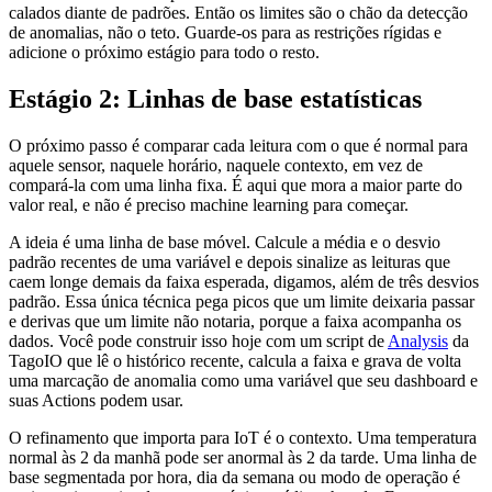
calados diante de padrões. Então os limites são o chão da detecção
de anomalias, não o teto. Guarde-os para as restrições rígidas e
adicione o próximo estágio para todo o resto.
Estágio 2: Linhas de base estatísticas
O próximo passo é comparar cada leitura com o que é normal para
aquele sensor, naquele horário, naquele contexto, em vez de
compará-la com uma linha fixa. É aqui que mora a maior parte do
valor real, e não é preciso machine learning para começar.
A ideia é uma linha de base móvel. Calcule a média e o desvio
padrão recentes de uma variável e depois sinalize as leituras que
caem longe demais da faixa esperada, digamos, além de três desvios
padrão. Essa única técnica pega picos que um limite deixaria passar
e derivas que um limite não notaria, porque a faixa acompanha os
dados. Você pode construir isso hoje com um script de
Analysis
da
TagoIO que lê o histórico recente, calcula a faixa e grava de volta
uma marcação de anomalia como uma variável que seu dashboard e
suas Actions podem usar.
O refinamento que importa para IoT é o contexto. Uma temperatura
normal às 2 da manhã pode ser anormal às 2 da tarde. Uma linha de
base segmentada por hora, dia da semana ou modo de operação é