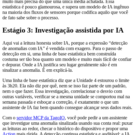
muito mais precisa do que uma única média achatada. Essa
estatística é pouco glamourosa, e supera um modelo de IA ingênuo
na maioria dos fluxos de sensores porque codifica aquilo que você
de fato sabe sobre o processo.
Estágio 3: Investigação assistida por IA
Aqui vai a leitura honesta sobre IA, porque a expressão “detecção
de anomalias com IA” é vendida com exagero. Para o passo de
detecção em si, uma linha de base estatística bem construída
costuma ser tão boa quanto um modelo e muito mais fácil de confiar
e depurar. Onde a IA justifica seu lugar geralmente não é em
sinalizar a anomalia. É em explicá-la.
Uma linha de base estatística diz que a Unidade 4 estourou o limite
às 3h20. Ela não diz por quê, nem se isso faz parte de um padrão,
nem o que fazer. Essa investigação, correlacionar o desvio com
outras variáveis, verificar se a mesma unidade se comportou mal na
semana passada e esboçar a correção, é exatamente o que um
assistente de IA faz bem quando consegue alcançar seus dados reais.
Com o
servidor MCP da TagoIO
, você pode pedir a um assistente
que investigue uma anomalia sinalizada usando sua conta real: puxar
as leituras ao redor, checar o histórico do dispositivo e propor uma
Action
mais rígida. A detecção continua estatística e auditável; a IA