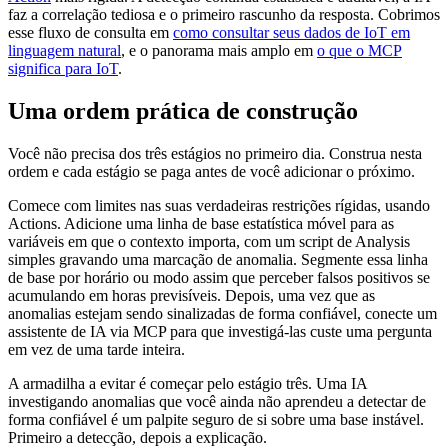
faz a correlação tediosa e o primeiro rascunho da resposta. Cobrimos
esse fluxo de consulta em
como consultar seus dados de IoT em
linguagem natural
, e o panorama mais amplo em
o que o MCP
significa para IoT
.
Uma ordem prática de construção
Você não precisa dos três estágios no primeiro dia. Construa nesta
ordem e cada estágio se paga antes de você adicionar o próximo.
Comece com limites nas suas verdadeiras restrições rígidas, usando
Actions. Adicione uma linha de base estatística móvel para as
variáveis em que o contexto importa, com um script de Analysis
simples gravando uma marcação de anomalia. Segmente essa linha
de base por horário ou modo assim que perceber falsos positivos se
acumulando em horas previsíveis. Depois, uma vez que as
anomalias estejam sendo sinalizadas de forma confiável, conecte um
assistente de IA via MCP para que investigá-las custe uma pergunta
em vez de uma tarde inteira.
A armadilha a evitar é começar pelo estágio três. Uma IA
investigando anomalias que você ainda não aprendeu a detectar de
forma confiável é um palpite seguro de si sobre uma base instável.
Primeiro a detecção, depois a explicação.