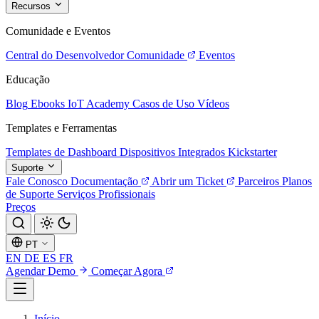
Recursos
Comunidade e Eventos
Central do Desenvolvedor
Comunidade
Eventos
Educação
Blog
Ebooks
IoT Academy
Casos de Uso
Vídeos
Templates e Ferramentas
Templates de Dashboard
Dispositivos Integrados
Kickstarter
Suporte
Fale Conosco
Documentação
Abrir um Ticket
Parceiros
Planos
de Suporte
Serviços Profissionais
Preços
PT
EN
DE
ES
FR
Agendar Demo
Começar Agora
Início