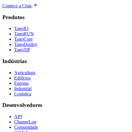
Comece a Criar
Produtos
TagoIO
TagoRUN
TagoCore
TagoDeploy
TagoTiP
Indústrias
Agricultura
Edifícios
Energia
Industrial
Logística
Desenvolvedores
API
ChangeLog
Comunidade