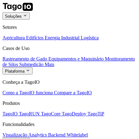
Soluções
Setores
Agricultura
Edifícios
Energia
Industrial
Logística
Casos de Uso
Rastreamento de Gado
Equipamentos e Maquinário
Monitoramento
de Silos
Submedição
Mais
Plataforma
Conheça a TagoIO
Como a TagoIO funciona
Compare a TagoIO
Produtos
TagoIO
TagoRUN
TagoCore
TagoDeploy
TagoTiP
Funcionalidades
Visualização
Analytics
Backend
Whitelabel