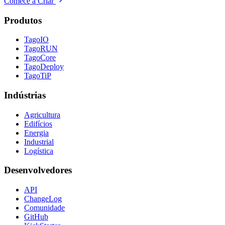
Comece a Criar
Produtos
TagoIO
TagoRUN
TagoCore
TagoDeploy
TagoTiP
Indústrias
Agricultura
Edifícios
Energia
Industrial
Logística
Desenvolvedores
API
ChangeLog
Comunidade
GitHub