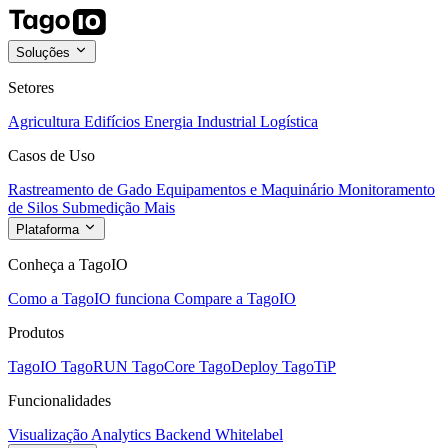
Soluções
Setores
Agricultura
Edifícios
Energia
Industrial
Logística
Casos de Uso
Rastreamento de Gado
Equipamentos e Maquinário
Monitoramento
de Silos
Submedição
Mais
Plataforma
Conheça a TagoIO
Como a TagoIO funciona
Compare a TagoIO
Produtos
TagoIO
TagoRUN
TagoCore
TagoDeploy
TagoTiP
Funcionalidades
Visualização
Analytics
Backend
Whitelabel