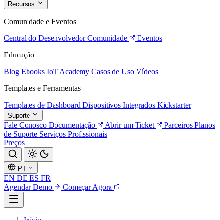
Recursos
Comunidade e Eventos
Central do Desenvolvedor
Comunidade
Eventos
Educação
Blog
Ebooks
IoT Academy
Casos de Uso
Vídeos
Templates e Ferramentas
Templates de Dashboard
Dispositivos Integrados
Kickstarter
Suporte
Fale Conosco
Documentação
Abrir um Ticket
Parceiros
Planos
de Suporte
Serviços Profissionais
Preços
PT
EN
DE
ES
FR
Agendar Demo
Começar Agora
Início