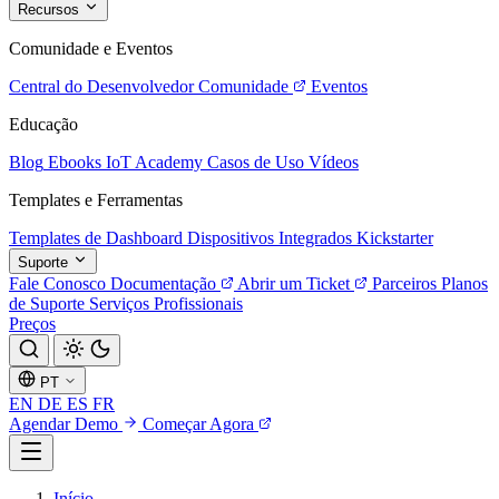
Recursos
Comunidade e Eventos
Central do Desenvolvedor
Comunidade
Eventos
Educação
Blog
Ebooks
IoT Academy
Casos de Uso
Vídeos
Templates e Ferramentas
Templates de Dashboard
Dispositivos Integrados
Kickstarter
Suporte
Fale Conosco
Documentação
Abrir um Ticket
Parceiros
Planos
de Suporte
Serviços Profissionais
Preços
PT
EN
DE
ES
FR
Agendar Demo
Começar Agora
Início