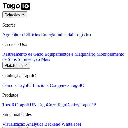
Soluções
Setores
Agricultura
Edifícios
Energia
Industrial
Logística
Casos de Uso
Rastreamento de Gado
Equipamentos e Maquinário
Monitoramento
de Silos
Submedição
Mais
Plataforma
Conheça a TagoIO
Como a TagoIO funciona
Compare a TagoIO
Produtos
TagoIO
TagoRUN
TagoCore
TagoDeploy
TagoTiP
Funcionalidades
Visualização
Analytics
Backend
Whitelabel