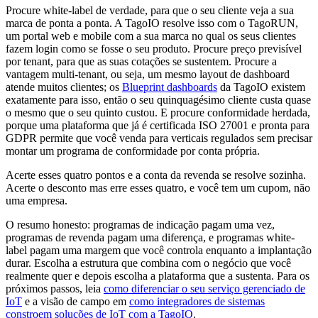
Procure white-label de verdade, para que o seu cliente veja a sua
marca de ponta a ponta. A TagoIO resolve isso com o TagoRUN,
um portal web e mobile com a sua marca no qual os seus clientes
fazem login como se fosse o seu produto. Procure preço previsível
por tenant, para que as suas cotações se sustentem. Procure a
vantagem multi-tenant, ou seja, um mesmo layout de dashboard
atende muitos clientes; os
Blueprint dashboards
da TagoIO existem
exatamente para isso, então o seu quinquagésimo cliente custa quase
o mesmo que o seu quinto custou. E procure conformidade herdada,
porque uma plataforma que já é certificada ISO 27001 e pronta para
GDPR permite que você venda para verticais regulados sem precisar
montar um programa de conformidade por conta própria.
Acerte esses quatro pontos e a conta da revenda se resolve sozinha.
Acerte o desconto mas erre esses quatro, e você tem um cupom, não
uma empresa.
O resumo honesto: programas de indicação pagam uma vez,
programas de revenda pagam uma diferença, e programas white-
label pagam uma margem que você controla enquanto a implantação
durar. Escolha a estrutura que combina com o negócio que você
realmente quer e depois escolha a plataforma que a sustenta. Para os
próximos passos, leia
como diferenciar o seu serviço gerenciado de
IoT
e a visão de campo em
como integradores de sistemas
constroem soluções de IoT com a TagoIO
.