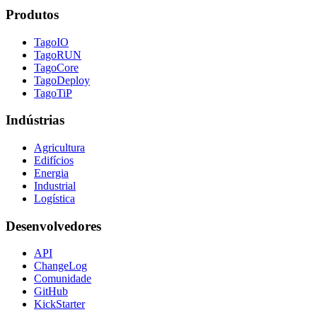
Produtos
TagoIO
TagoRUN
TagoCore
TagoDeploy
TagoTiP
Indústrias
Agricultura
Edifícios
Energia
Industrial
Logística
Desenvolvedores
API
ChangeLog
Comunidade
GitHub
KickStarter