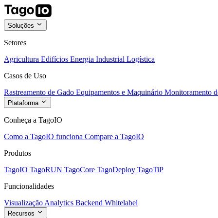
Soluções
Setores
Agricultura
Edifícios
Energia
Industrial
Logística
Casos de Uso
Rastreamento de Gado
Equipamentos e Maquinário
Monitoramento de
Plataforma
Conheça a TagoIO
Como a TagoIO funciona
Compare a TagoIO
Produtos
TagoIO
TagoRUN
TagoCore
TagoDeploy
TagoTiP
Funcionalidades
Visualização
Analytics
Backend
Whitelabel
Recursos