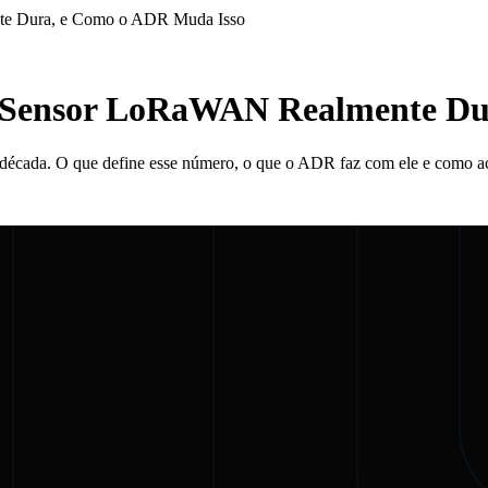
te Dura, e Como o ADR Muda Isso
m Sensor LoRaWAN Realmente Du
écada. O que define esse número, o que o ADR faz com ele e como a