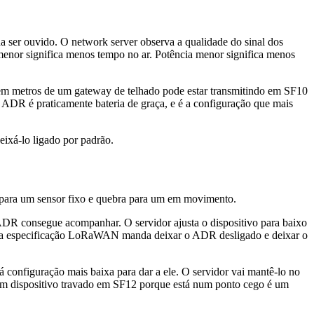
a ser ouvido. O network server observa a qualidade do sinal dos
r menor significa menos tempo no ar. Potência menor significa menos
em metros de um gateway de telhado pode estar transmitindo em SF10
 ADR é praticamente bateria de graça, e é a configuração que mais
eixá-lo ligado por padrão.
e para um sensor fixo e quebra para um em movimento.
DR consegue acompanhar. O servidor ajusta o dispositivo para baixo
eis, a especificação LoRaWAN manda deixar o ADR desligado e deixar o
 configuração mais baixa para dar a ele. O servidor vai mantê-lo no
a. Um dispositivo travado em SF12 porque está num ponto cego é um