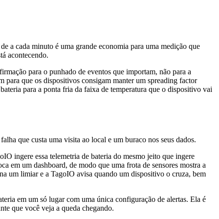
vez de a cada minuto é uma grande economia para uma medição que
stá acontecendo.
nfirmação para o punhado de eventos que importam, não para a
m para que os dispositivos consigam manter um spreading factor
ateria para a ponta fria da faixa de temperatura que o dispositivo vai
 falha que custa uma visita ao local e um buraco nos seus dados.
oIO ingere essa telemetria de bateria do mesmo jeito que ingere
oloca em um dashboard, de modo que uma frota de sensores mostra a
efina um limiar e a TagoIO avisa quando um dispositivo o cruza, bem
ateria em um só lugar com uma única configuração de alertas. Ela é
ante que você veja a queda chegando.