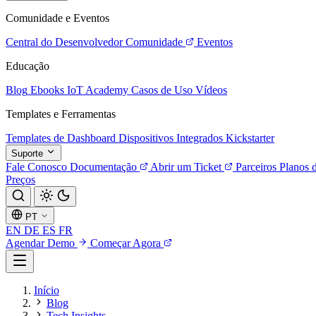
Comunidade e Eventos
Central do Desenvolvedor
Comunidade
Eventos
Educação
Blog
Ebooks
IoT Academy
Casos de Uso
Vídeos
Templates e Ferramentas
Templates de Dashboard
Dispositivos Integrados
Kickstarter
Suporte
Fale Conosco
Documentação
Abrir um Ticket
Parceiros
Planos 
Preços
PT
EN
DE
ES
FR
Agendar Demo
Começar Agora
Início
Blog
Tech Insights