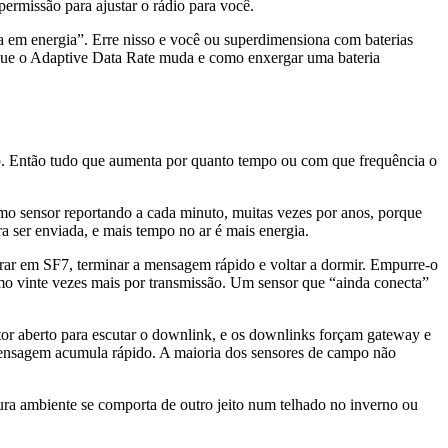
permissão para ajustar o rádio para você.
ta em energia”. Erre nisso e você ou superdimensiona com baterias
que o Adaptive Data Rate muda e como enxergar uma bateria
o. Então tudo que aumenta por quanto tempo ou com que frequência o
mo sensor reportando a cada minuto, muitas vezes por anos, porque
ser enviada, e mais tempo no ar é mais energia.
perar em SF7, terminar a mensagem rápido e voltar a dormir. Empurre-o
mo vinte vezes mais por transmissão. Um sensor que “ainda conecta”
or aberto para escutar o downlink, e os downlinks forçam gateway e
a mensagem acumula rápido. A maioria dos sensores de campo não
tura ambiente se comporta de outro jeito num telhado no inverno ou