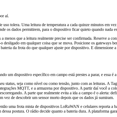
or aí.
o de uso tolera. Uma leitura de temperatura a cada quinze minutos em 
de os dados permitirem, para o dispositivo ficar quieto quando nada e
a menos que a leitura realmente precise ser confirmada. Reserve a co
e-o desligado em qualquer coisa que se mova. Posicione os gateways be
ateria da frota do que qualquer ajuste por dispositivo. E dimensione a b
ndo um dispositivo específico em campo está prestes a parar, e essa é a
u status, seja como nível ou como tensão, junto com as leituras. A Tag
ntegrações MQTT, e a armazena por dispositivo. A partir daí você a c
 escorregando. A parte que realmente evita a ida a campo é o alerta: d
a em vez de descobrir um sensor morto depois que os dados já sumiram.
então uma frota mista de dispositivos LoRaWAN e celulares reporta a b
dessa postura. O rádio decide quanto a bateria dura. A plataforma gar