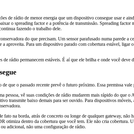
ões de rádio de menor energia que um dispositivo consegue usar e aind
 baixar o spreading factor e a potência de transmissão. Spreading facto
continua fazendo o trabalho dele.
 conservadora do que precisam. Um sensor parafusado numa parede a c
a aproveita. Para um dispositivo parado com cobertura estável, ligar o
 de rádio permanecem estáveis. É aí que ele brilha e onde você deve d
segue
o de que o passado recente prevê o futuro próximo. Essa premissa val
a pessoa, vê suas condições de rádio mudarem mais rápido do que o A
positivo transmite baixo demais para ser ouvido. Para dispositivos móv
nservadora.
fato na borda, atrás de concreto ou longe de qualquer gateway, não há
O ADR otimiza dentro da cobertura que você tem. Ele não cria cobertur
ou adicional, não uma configuração de rádio.