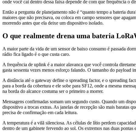
onde você cai dentro dessa faixa depende de com que frequência o disp
Então a pergunta de planejamento não é “quanto tempo a bateria dura”
maiores que não precisava, ou coloca em campo sensores que apagam
morrendo antes que ela deixe um dispositivo isolado.
O que realmente drena uma bateria LoR
A maior parte da vida de um sensor de baixo consumo é passada dorm
rádio fica ligado é o que custa caro.
A frequência de uplink é a maior alavanca que você controla diretam
gasta sessenta vezes menos esforço falando. O tamanho do payload i
A distância até o gateway define o spreading factor, e o spreading f
para a borda da cobertura e ele sobe para SF12, onde a mesma mensa
na borda do alcance costuma ser o primeiro a morrer.
Mensagens confirmadas somam um segundo custo. Quando um dispositiv
dispositivo a trocas extras. As janelas de recepção são mais baratas
precisa de confirmação em cada leitura.
A temperatura é a vilã silenciosa. As células de lítio perdem capaci
dentro de um gabinete fervendo ao sol. Os extremos nas duas pontas e