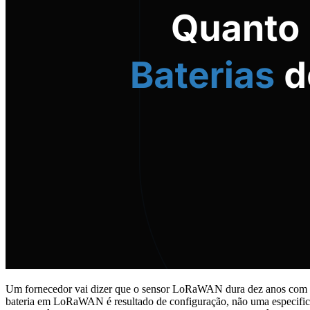
Um fornecedor vai dizer que o sensor LoRaWAN dura dez anos com um
bateria em LoRaWAN é resultado de configuração, não uma especifica