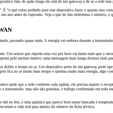
ositivo fala, de quão longe ele está de um gateway e de se a rede tem 
. É “o que estou pedindo para este dispositivo fazer, e quanto isso cus
 um ano antes do esperado. Veja o que de fato determina o número, o 
aWAN
indo, puxando quase nada. A energia vai embora durante a transmissã
ente. Um sensor que reporta uma vez por hora vai durar mais que o mes
mporta pelo mesmo motivo: uma mensagem mais longa demora mais para 
actor define o tempo no ar. Um dispositivo perto de um gateway pode o
gem fica no ar muito mais tempo e queima muito mais energia, algo co
o pede que a rede confirme cada uplink, ele precisa manter o recept
 que a transmissão, mas não são gratuitas, e tráfego confirmado em tod
dade útil no frio, e uma química que parece bem numa bancada à tempera
ncurtam a vida real para abaixo do número da ficha técnica.