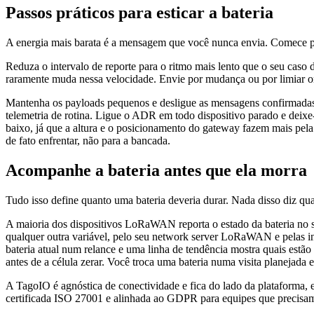
Passos práticos para esticar a bateria
A energia mais barata é a mensagem que você nunca envia. Comece p
Reduza o intervalo de reporte para o ritmo mais lento que o seu cas
raramente muda nessa velocidade. Envie por mudança ou por limiar on
Mantenha os payloads pequenos e desligue as mensagens confirmadas 
telemetria de rotina. Ligue o ADR em todo dispositivo parado e deix
baixo, já que a altura e o posicionamento do gateway fazem mais pela b
de fato enfrentar, não para a bancada.
Acompanhe a bateria antes que ela morra
Tudo isso define quanto uma bateria deveria durar. Nada disso diz qua
A maioria dos dispositivos LoRaWAN reporta o estado da bateria no se
qualquer outra variável, pelo seu network server LoRaWAN e pelas i
bateria atual num relance e uma linha de tendência mostra quais estão
antes de a célula zerar. Você troca uma bateria numa visita planejad
A TagoIO é agnóstica de conectividade e fica do lado da plataforma, 
certificada ISO 27001 e alinhada ao GDPR para equipes que precisam 