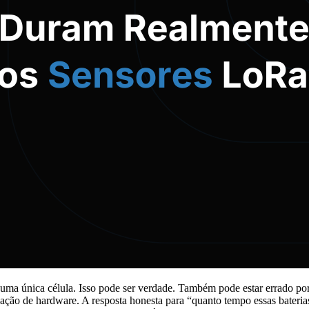
a única célula. Isso pode ser verdade. Também pode estar errado po
ção de hardware. A resposta honesta para “quanto tempo essas bateria