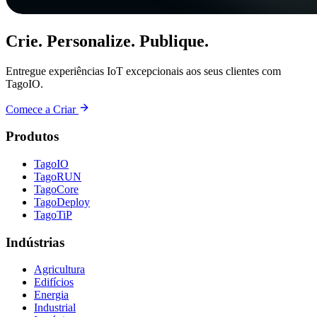
Crie. Personalize. Publique.
Entregue experiências IoT excepcionais aos seus clientes com
TagoIO.
Comece a Criar
Produtos
TagoIO
TagoRUN
TagoCore
TagoDeploy
TagoTiP
Indústrias
Agricultura
Edifícios
Energia
Industrial