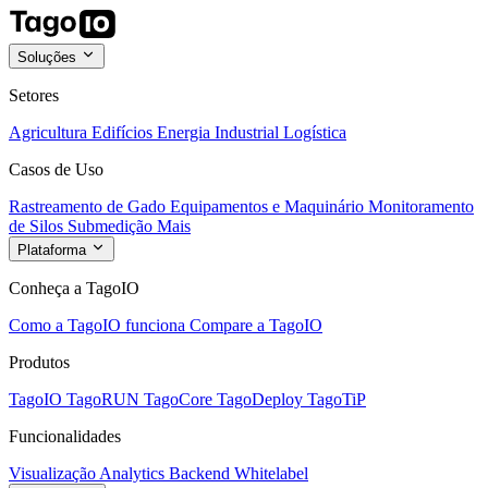
Soluções
Setores
Agricultura
Edifícios
Energia
Industrial
Logística
Casos de Uso
Rastreamento de Gado
Equipamentos e Maquinário
Monitoramento
de Silos
Submedição
Mais
Plataforma
Conheça a TagoIO
Como a TagoIO funciona
Compare a TagoIO
Produtos
TagoIO
TagoRUN
TagoCore
TagoDeploy
TagoTiP
Funcionalidades
Visualização
Analytics
Backend
Whitelabel