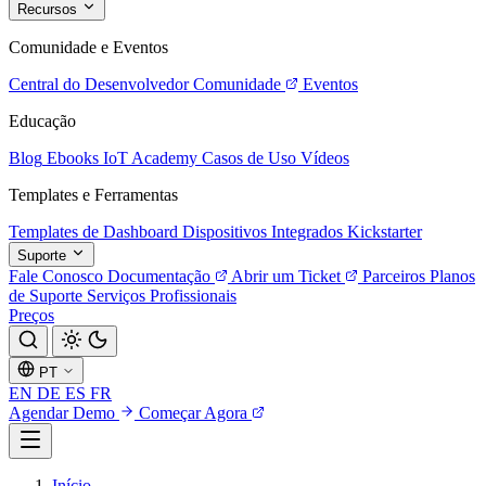
Recursos
Comunidade e Eventos
Central do Desenvolvedor
Comunidade
Eventos
Educação
Blog
Ebooks
IoT Academy
Casos de Uso
Vídeos
Templates e Ferramentas
Templates de Dashboard
Dispositivos Integrados
Kickstarter
Suporte
Fale Conosco
Documentação
Abrir um Ticket
Parceiros
Planos
de Suporte
Serviços Profissionais
Preços
PT
EN
DE
ES
FR
Agendar Demo
Começar Agora
Início