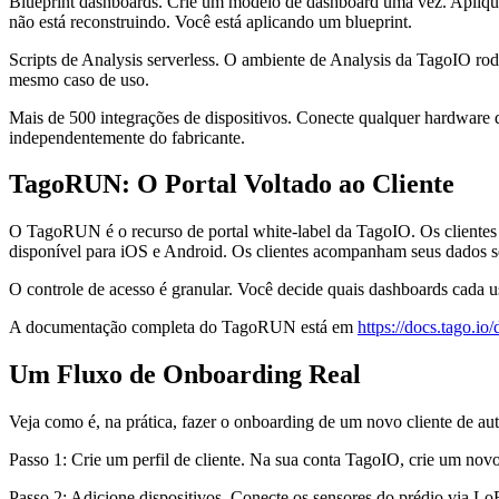
Blueprint dashboards. Crie um modelo de dashboard uma vez. Aplique
não está reconstruindo. Você está aplicando um blueprint.
Scripts de Analysis serverless. O ambiente de Analysis da TagoIO rod
mesmo caso de uso.
Mais de 500 integrações de dispositivos. Conecte qualquer hardware
independentemente do fabricante.
TagoRUN: O Portal Voltado ao Cliente
O TagoRUN é o recurso de portal white-label da TagoIO. Os clientes
disponível para iOS e Android. Os clientes acompanham seus dados s
O controle de acesso é granular. Você decide quais dashboards cada us
A documentação completa do TagoRUN está em
https://docs.tago.io
Um Fluxo de Onboarding Real
Veja como é, na prática, fazer o onboarding de um novo cliente de au
Passo 1: Crie um perfil de cliente. Na sua conta TagoIO, crie um novo 
Passo 2: Adicione dispositivos. Conecte os sensores do prédio via L