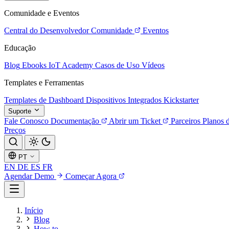
Comunidade e Eventos
Central do Desenvolvedor
Comunidade
Eventos
Educação
Blog
Ebooks
IoT Academy
Casos de Uso
Vídeos
Templates e Ferramentas
Templates de Dashboard
Dispositivos Integrados
Kickstarter
Suporte
Fale Conosco
Documentação
Abrir um Ticket
Parceiros
Planos 
Preços
PT
EN
DE
ES
FR
Agendar Demo
Começar Agora
Início
Blog
How to