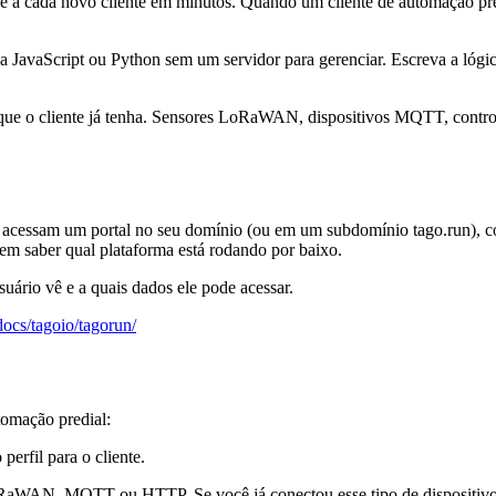
 a cada novo cliente em minutos. Quando um cliente de automação pre
a JavaScript ou Python sem um servidor para gerenciar. Escreva a lógi
 que o cliente já tenha. Sensores LoRaWAN, dispositivos MQTT, contr
 acessam um portal no seu domínio (ou em um subdomínio tago.run), c
em saber qual plataforma está rodando por baixo.
uário vê e a quais dados ele pode acessar.
/docs/tagoio/tagorun/
tomação predial:
perfil para o cliente.
oRaWAN, MQTT ou HTTP. Se você já conectou esse tipo de dispositivo an