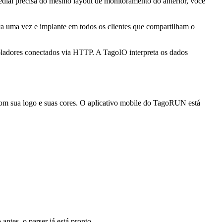
dial precisa do mesmo layout de monitoramento do anterior, você
ca uma vez e implante em todos os clientes que compartilham o
oladores conectados via HTTP. A TagoIO interpreta os dados
om sua logo e suas cores. O aplicativo mobile do TagoRUN está
tes, o parser já está pronto.