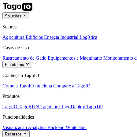
Soluções
Setores
Agricultura
Edifícios
Energia
Industrial
Logística
Casos de Uso
Rastreamento de Gado
Equipamentos e Maquinário
Monitoramento de
Plataforma
Conheça a TagoIO
Como a TagoIO funciona
Compare a TagoIO
Produtos
TagoIO
TagoRUN
TagoCore
TagoDeploy
TagoTiP
Funcionalidades
Visualização
Analytics
Backend
Whitelabel
Recursos