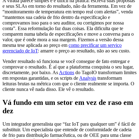
A virada parece simples e é difícil na prática: escreva suas propostas
e seus SLAs em torno do resultado, não da ferramenta. Em vez de
“monitoramento de temperatura em tempo real com alertas”, venda
“mantemos sua cadeia de frio dentro da especificação e
comprovamos isso para o seu auditor, ou corrigimos por nossa
conta”. Essa reformulação faz duas coisas. Ela dificulta que te
comparem numa tabela de especificações e move a conversa para o
valor, que é onde mora a sua margem. Fizemos a versão dessa
mesma tese aplicada ao preço em
como precificar um serviço
gerenciado de IoT
: amarre o preço ao resultado, não ao seu custo.
Vender resultado só funciona se você consegue de fato entregar e
comprovar o resultado. É aí que a plataforma conquista o seu lugar,
discretamente, por baixo. As
Actions
do TagoIO transformam limites
em respostas garantidas, e os scripts de
Analysis
transformam
leituras brutas na métrica com que o cliente realmente se importa. O
cliente nunca vê nada disso. Ele vê o resultado.
Vá fundo em um setor em vez de raso em
dez
Um integrador generalista que “faz IoT para qualquer um” é fácil de
substituir. Um especialista que entende de conformidade de cadeia
de frio para distribuição farmacêutica, ou de OEE para uma classe