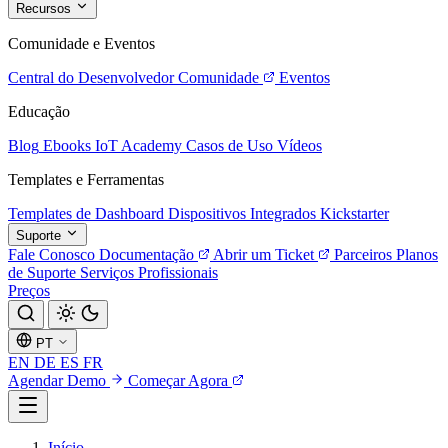
Recursos
Comunidade e Eventos
Central do Desenvolvedor
Comunidade
Eventos
Educação
Blog
Ebooks
IoT Academy
Casos de Uso
Vídeos
Templates e Ferramentas
Templates de Dashboard
Dispositivos Integrados
Kickstarter
Suporte
Fale Conosco
Documentação
Abrir um Ticket
Parceiros
Planos
de Suporte
Serviços Profissionais
Preços
PT
EN
DE
ES
FR
Agendar Demo
Começar Agora
Início