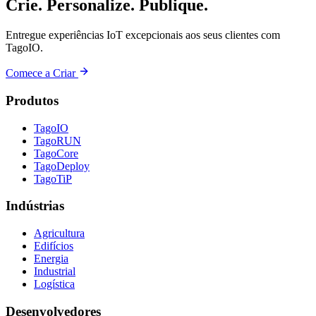
Crie. Personalize. Publique.
Entregue experiências IoT excepcionais aos seus clientes com
TagoIO.
Comece a Criar
Produtos
TagoIO
TagoRUN
TagoCore
TagoDeploy
TagoTiP
Indústrias
Agricultura
Edifícios
Energia
Industrial
Logística
Desenvolvedores