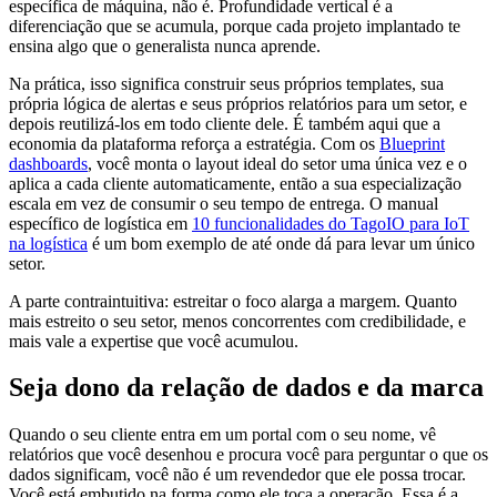
específica de máquina, não é. Profundidade vertical é a
diferenciação que se acumula, porque cada projeto implantado te
ensina algo que o generalista nunca aprende.
Na prática, isso significa construir seus próprios templates, sua
própria lógica de alertas e seus próprios relatórios para um setor, e
depois reutilizá-los em todo cliente dele. É também aqui que a
economia da plataforma reforça a estratégia. Com os
Blueprint
dashboards
, você monta o layout ideal do setor uma única vez e o
aplica a cada cliente automaticamente, então a sua especialização
escala em vez de consumir o seu tempo de entrega. O manual
específico de logística em
10 funcionalidades do TagoIO para IoT
na logística
é um bom exemplo de até onde dá para levar um único
setor.
A parte contraintuitiva: estreitar o foco alarga a margem. Quanto
mais estreito o seu setor, menos concorrentes com credibilidade, e
mais vale a expertise que você acumulou.
Seja dono da relação de dados e da marca
Quando o seu cliente entra em um portal com o seu nome, vê
relatórios que você desenhou e procura você para perguntar o que os
dados significam, você não é um revendedor que ele possa trocar.
Você está embutido na forma como ele toca a operação. Essa é a