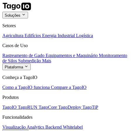
Soluções
Setores
Agricultura
Edifícios
Energia
Industrial
Logística
Casos de Uso
Rastreamento de Gado
Equipamentos e Maquinário
Monitoramento
de Silos
Submedição
Mais
Plataforma
Conheça a TagoIO
Como a TagoIO funciona
Compare a TagoIO
Produtos
TagoIO
TagoRUN
TagoCore
TagoDeploy
TagoTiP
Funcionalidades
Visualização
Analytics
Backend
Whitelabel