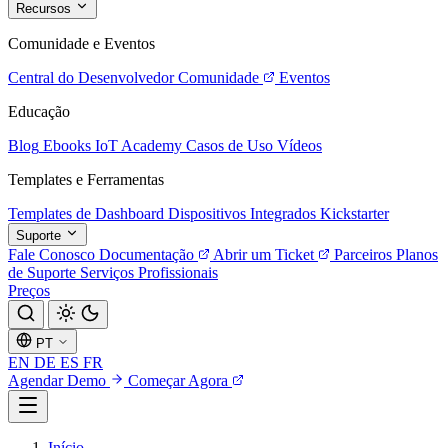
Recursos
Comunidade e Eventos
Central do Desenvolvedor
Comunidade
Eventos
Educação
Blog
Ebooks
IoT Academy
Casos de Uso
Vídeos
Templates e Ferramentas
Templates de Dashboard
Dispositivos Integrados
Kickstarter
Suporte
Fale Conosco
Documentação
Abrir um Ticket
Parceiros
Planos
de Suporte
Serviços Profissionais
Preços
PT
EN
DE
ES
FR
Agendar Demo
Começar Agora
Início