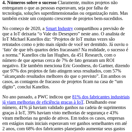
4. Números sobre o sucesso
Claramente, muitos projetos não
entregaram o que as pessoas esperavam, seja por falha de
tecnologia, soluções superdimensionadas ou organização ruim. Mas
também existe um conjunto crescente de projetos bem-sucedidos.
No começo de 2020, a
Smart Industry
compartilhou a previsão de
que a IoT deixaria “o Vale do Desespero” neste ano. O analista de
IoT Michael Kanellos diz: “Projetos de IoT muitas vezes são
retratados como o jeito mais rápido de você ser demitido. Já ouviu o
‘fato’ de que três quartos deles fracassam? Na realidade, o sucesso é
a norma.” Kanellos cita Ian Hughes, da 451 Research, com o
número de que apenas cerca de 7% de fato geraram um ROI
negativo. Ele também menciona Eric Goodness, do Gartner, dizendo
que 97% dos projetos de fato atingem seus resultados, com 57%
“alcançando resultados melhores do que o previsto”. Em ambos os
casos, as contagens de fracasso de projetos ficam na casa de “um
dígito”, conclui Kanellos.
No ano passado, a PWC indicou que
81% dos fabricantes industriais
já viam melhorias de eficiência graças à IoT
. Detalhando esse
número, 41% já haviam validado ganhos na cadeia de suprimentos
graças à IoT, 39% haviam visto melhorias de segurança e 43%
viram melhorias na gestão de ativos. Em todos os casos, empresas
em estágios mais iniciais esperavam ver ganhos semelhantes em até
2 anos, com 68% dos fabricantes planejando aumentar seus gastos