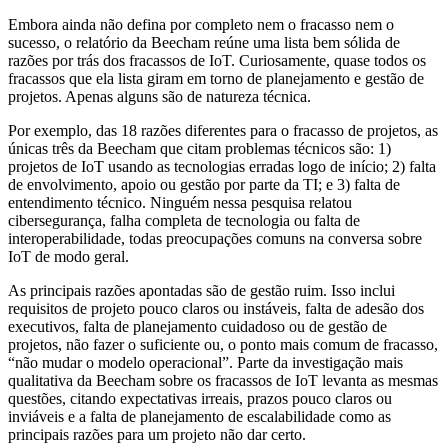
Embora ainda não defina por completo nem o fracasso nem o
sucesso, o relatório da Beecham reúne uma lista bem sólida de
razões por trás dos fracassos de IoT. Curiosamente, quase todos os
fracassos que ela lista giram em torno de planejamento e gestão de
projetos. Apenas alguns são de natureza técnica.
Por exemplo, das 18 razões diferentes para o fracasso de projetos, as
únicas três da Beecham que citam problemas técnicos são: 1)
projetos de IoT usando as tecnologias erradas logo de início; 2) falta
de envolvimento, apoio ou gestão por parte da TI; e 3) falta de
entendimento técnico. Ninguém nessa pesquisa relatou
cibersegurança, falha completa de tecnologia ou falta de
interoperabilidade, todas preocupações comuns na conversa sobre
IoT de modo geral.
As principais razões apontadas são de gestão ruim. Isso inclui
requisitos de projeto pouco claros ou instáveis, falta de adesão dos
executivos, falta de planejamento cuidadoso ou de gestão de
projetos, não fazer o suficiente ou, o ponto mais comum de fracasso,
“não mudar o modelo operacional”. Parte da investigação mais
qualitativa da Beecham sobre os fracassos de IoT levanta as mesmas
questões, citando expectativas irreais, prazos pouco claros ou
inviáveis e a falta de planejamento de escalabilidade como as
principais razões para um projeto não dar certo.