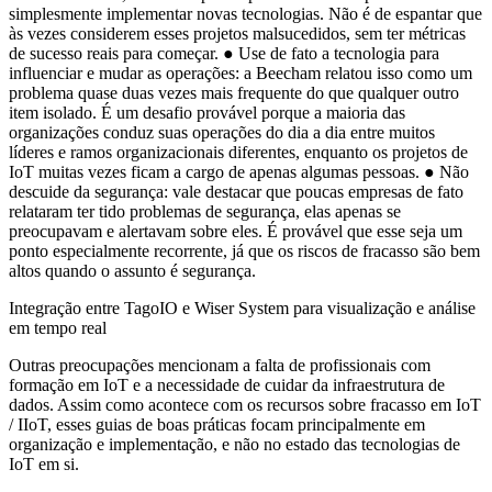
simplesmente implementar novas tecnologias. Não é de espantar que
às vezes considerem esses projetos malsucedidos, sem ter métricas
de sucesso reais para começar. ● Use de fato a tecnologia para
influenciar e mudar as operações: a Beecham relatou isso como um
problema quase duas vezes mais frequente do que qualquer outro
item isolado. É um desafio provável porque a maioria das
organizações conduz suas operações do dia a dia entre muitos
líderes e ramos organizacionais diferentes, enquanto os projetos de
IoT muitas vezes ficam a cargo de apenas algumas pessoas. ● Não
descuide da segurança: vale destacar que poucas empresas de fato
relataram ter tido problemas de segurança, elas apenas se
preocupavam e alertavam sobre eles. É provável que esse seja um
ponto especialmente recorrente, já que os riscos de fracasso são bem
altos quando o assunto é segurança.
Integração entre TagoIO e Wiser System para visualização e análise
em tempo real
Outras preocupações mencionam a falta de profissionais com
formação em IoT e a necessidade de cuidar da infraestrutura de
dados. Assim como acontece com os recursos sobre fracasso em IoT
/ IIoT, esses guias de boas práticas focam principalmente em
organização e implementação, e não no estado das tecnologias de
IoT em si.