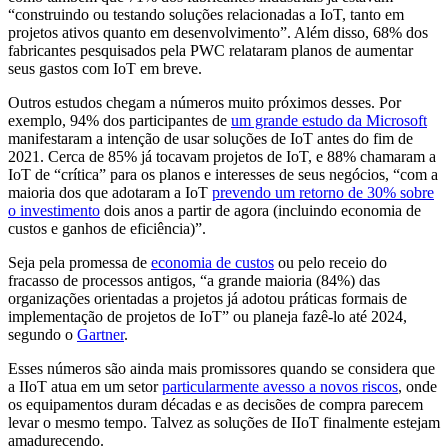
“construindo ou testando soluções relacionadas a IoT, tanto em
projetos ativos quanto em desenvolvimento”. Além disso, 68% dos
fabricantes pesquisados pela PWC relataram planos de aumentar
seus gastos com IoT em breve.
Outros estudos chegam a números muito próximos desses. Por
exemplo, 94% dos participantes de
um grande estudo da Microsoft
manifestaram a intenção de usar soluções de IoT antes do fim de
2021. Cerca de 85% já tocavam projetos de IoT, e 88% chamaram a
IoT de “crítica” para os planos e interesses de seus negócios, “com a
maioria dos que adotaram a IoT
prevendo um retorno de 30% sobre
o investimento
dois anos a partir de agora (incluindo economia de
custos e ganhos de eficiência)”.
Seja pela promessa de
economia de custos
ou pelo receio do
fracasso de processos antigos, “a grande maioria (84%) das
organizações orientadas a projetos já adotou práticas formais de
implementação de projetos de IoT” ou planeja fazê-lo até 2024,
segundo o
Gartner
.
Esses números são ainda mais promissores quando se considera que
a IIoT atua em um setor
particularmente avesso a novos riscos
, onde
os equipamentos duram décadas e as decisões de compra parecem
levar o mesmo tempo. Talvez as soluções de IIoT finalmente estejam
amadurecendo.