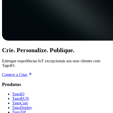
Crie. Personalize. Publique.
Entregue experiências IoT excepcionais aos seus clientes com
TagoIO.
Comece a Criar
Produtos
TagoIO
TagoRUN
TagoCore
TagoDeploy
TagoTiP