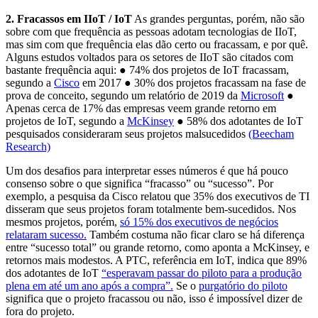
2. Fracassos em IIoT / IoT
As grandes perguntas, porém, não são
sobre com que frequência as pessoas adotam tecnologias de IIoT,
mas sim com que frequência elas dão certo ou fracassam, e por quê.
Alguns estudos voltados para os setores de IIoT são citados com
bastante frequência aqui: ● 74% dos projetos de IoT fracassam,
segundo a
Cisco
em 2017 ● 30% dos projetos fracassam na fase de
prova de conceito, segundo um relatório de 2019 da
Microsoft
●
Apenas cerca de 17% das empresas veem grande retorno em
projetos de IoT, segundo a
McKinsey
● 58% dos adotantes de IoT
pesquisados consideraram seus projetos malsucedidos
(Beecham
Research)
Um dos desafios para interpretar esses números é que há pouco
consenso sobre o que significa “fracasso” ou “sucesso”. Por
exemplo, a pesquisa da Cisco relatou que 35% dos executivos de TI
disseram que seus projetos foram totalmente bem-sucedidos. Nos
mesmos projetos, porém,
só 15% dos executivos de negócios
relataram sucesso.
Também costuma não ficar claro se há diferença
entre “sucesso total” ou grande retorno, como aponta a McKinsey, e
retornos mais modestos. A PTC, referência em IoT, indica que 89%
dos adotantes de IoT
“esperavam passar do piloto para a produção
plena em até um ano após a compra”.
Se o
purgatório do piloto
significa que o projeto fracassou ou não, isso é impossível dizer de
fora do projeto.