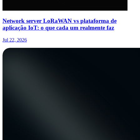
Network server LoRaWAN vs plataforma de
aplicação IoT: o que cada um realmente faz
Jul 22, 2026