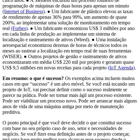
cinco anos. ● A Siemens encurtou um processo rotineiro de
programação de máquinas de duas horas para apenas um minuto
(Internet of Business)
. ● Um fabricante de plástico elevou as taxas
de rendimento de apenas 36% para 99%, um aumento de quase
200%, ao implementar uma solução de monitoramento em tempo
real
(Forbes)
. ● Um fabricante economizou US$ 3 milhões por ano
em cada linha de produção ao implementar um sistema de
localização e rastreamento de ativos (Wired). ● Uma instalação
aeroespacial economizou dezenas de horas de técnicos todos os
meses ao rastrear a localização em tempo real de suas ferramentas
(WISER). ● Outros projetos de gestão e rastreamento de ativos
economizaram em média US$ 220 mil por projeto e geraram quase
US$ 9,5 milhões em novas receitas para cada projeto
(IoT Agenda)
.
Em resumo: o que é sucesso?
Os exemplos acima incluem muitos
casos em que “sucesso” é um alvo móvel. Se você está tocando um
projeto de IoT, vai precisar definir como o sucesso realmente se
parece na prática. Pode ser tornar mais ágil um processo existente.
Pode ser viabilizar um processo novo. Pode ser arrancar mais alguns
anos de vida de uma máquina antiga por meio de manutenção
preditiva.
O ponto principal é que você deve decidir o que constitui sucesso
com base no seu próprio caso de uso, setor e necessidades de
negócio. Se você fizer essa definição antes de o projeto começar,
terá uma base muito melhor para alcançar esse sucesso desde o