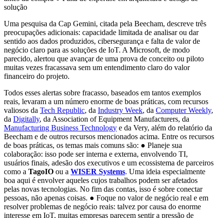
solução
Uma pesquisa da Cap Gemini, citada pela Beecham, descreve três
preocupações adicionais: capacidade limitada de analisar ou dar
sentido aos dados produzidos, cibersegurança e falta de valor de
negócio claro para as soluções de IoT. A Microsoft, de modo
parecido, alertou que avançar de uma prova de conceito ou piloto
muitas vezes fracassava sem um entendimento claro do valor
financeiro do projeto.
Todos esses alertas sobre fracasso, baseados em tantos exemplos
reais, levaram a um número enorme de boas práticas, com recursos
valiosos da
Tech Republic
, da
Industry Week
, da
Computer Weekly
,
da
Digitally
, da Association of Equipment Manufacturers, da
Manufacturing Business Technology
e da Very, além do relatório da
Beecham e de outros recursos mencionados acima. Entre os recursos
de boas práticas, os temas mais comuns são: ● Planeje sua
colaboração: isso pode ser interna e externa, envolvendo TI,
usuários finais, adesão dos executivos e um ecossistema de parceiros
como a
TagoIO
ou a
WISER Systems
. Uma ideia especialmente
boa aqui é envolver aqueles cujos trabalhos podem ser afetados
pelas novas tecnologias. No fim das contas, isso é sobre conectar
pessoas, não apenas coisas. ● Foque no valor de negócio real e em
resolver problemas de negócio reais: talvez por causa do enorme
interesse em IoT, muitas empresas parecem sentir a pressão de