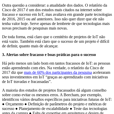
Outra questão a considerar: a atualidade dos dados. O relatório da
Cisco de 2017 é um dos estudos mais citados na internet sobre
fracasso e sucesso em IoT, mas avaliava em grande parte tecnologias
de 2016, 2015 ou até anteriores. Isso não quer dizer que ele não
tenha valor hoje. Serve apenas de lembrete de que tecnologias mais
novas precisam de pesquisas mais novas.
De toda forma, está claro que o cemitério de projetos de IoT não
está vazio. Também está claro que o sucesso de um projeto é difícil
de definir, quanto mais de alcançar.
3. Alertas sobre fracasso e boas práticas para o sucesso
Há pelo menos um lado bom em tantos fracassos de IoT: as pessoas
estão aprendendo com eles. Na verdade, o relatório da Cisco de
2017 diz que
mais de 60% dos participantes da pesquisa
aceleraram
seus investimentos em IoT “graças ao aprendizado com iniciativas
de IoT travadas e fracassadas”.
A maioria dos estudos de projetos fracassados dá algum conselho
sobre como evitar os mesmos erros. A Beecham, por exemplo,
identificou vários desafios específicos para iniciativas futuras de IoT:
● Orçamento ● Definição de parâmetros do projeto e métricas de
sucesso ● Planejamento de escalabilidade ● Teste das tecnologias
antes da compra ● Falta de expertise em arquitetura e design de