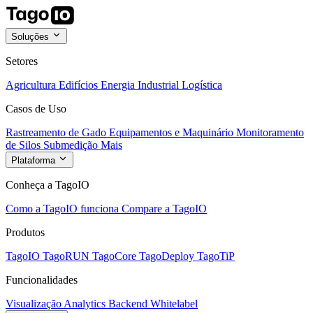
Soluções
Setores
Agricultura
Edifícios
Energia
Industrial
Logística
Casos de Uso
Rastreamento de Gado
Equipamentos e Maquinário
Monitoramento
de Silos
Submedição
Mais
Plataforma
Conheça a TagoIO
Como a TagoIO funciona
Compare a TagoIO
Produtos
TagoIO
TagoRUN
TagoCore
TagoDeploy
TagoTiP
Funcionalidades
Visualização
Analytics
Backend
Whitelabel