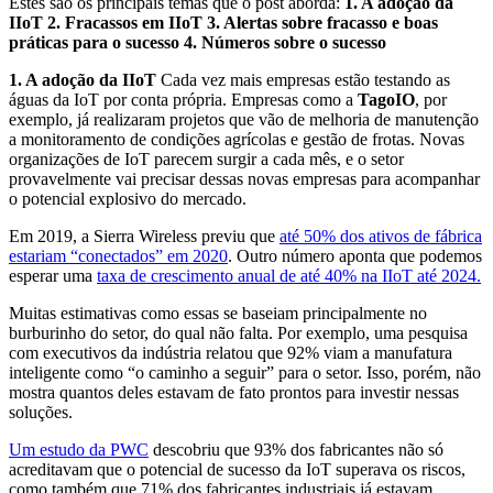
Estes são os principais temas que o post aborda:
1. A adoção da
IIoT
2. Fracassos em IIoT
3. Alertas sobre fracasso e boas
práticas para o sucesso
4. Números sobre o sucesso
1. A adoção da IIoT
Cada vez mais empresas estão testando as
águas da IoT por conta própria. Empresas como a
TagoIO
, por
exemplo, já realizaram projetos que vão de melhoria de manutenção
a monitoramento de condições agrícolas e gestão de frotas. Novas
organizações de IoT parecem surgir a cada mês, e o setor
provavelmente vai precisar dessas novas empresas para acompanhar
o potencial explosivo do mercado.
Em 2019, a Sierra Wireless previu que
até 50% dos ativos de fábrica
estariam “conectados” em 2020
. Outro número aponta que podemos
esperar uma
taxa de crescimento anual de até 40% na IIoT até 2024.
Muitas estimativas como essas se baseiam principalmente no
burburinho do setor, do qual não falta. Por exemplo, uma pesquisa
com executivos da indústria relatou que 92% viam a manufatura
inteligente como “o caminho a seguir” para o setor. Isso, porém, não
mostra quantos deles estavam de fato prontos para investir nessas
soluções.
Um estudo da PWC
descobriu que 93% dos fabricantes não só
acreditavam que o potencial de sucesso da IoT superava os riscos,
como também que 71% dos fabricantes industriais já estavam