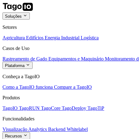
Soluções
Setores
Agricultura
Edifícios
Energia
Industrial
Logística
Casos de Uso
Rastreamento de Gado
Equipamentos e Maquinário
Monitoramento de
Plataforma
Conheça a TagoIO
Como a TagoIO funciona
Compare a TagoIO
Produtos
TagoIO
TagoRUN
TagoCore
TagoDeploy
TagoTiP
Funcionalidades
Visualização
Analytics
Backend
Whitelabel
Recursos