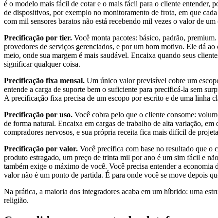
é o modelo mais fácil de cotar e o mais fácil para o cliente entende
de dispositivos, por exemplo no monitoramento de frota, em que cada 
com mil sensores baratos não está recebendo mil vezes o valor de um c
Precificação por tier.
Você monta pacotes: básico, padrão, premium. C
provedores de serviços gerenciados, e por um bom motivo. Ele dá ao 
meio, onde sua margem é mais saudável. Encaixa quando seus cliente
significar qualquer coisa.
Precificação fixa mensal.
Um único valor previsível cobre um escopo
entende a carga de suporte bem o suficiente para precificá-la sem surp
A precificação fixa precisa de um escopo por escrito e de uma linha 
Precificação por uso.
Você cobra pelo que o cliente consome: volume 
de forma natural. Encaixa em cargas de trabalho de alta variação, em 
compradores nervosos, e sua própria receita fica mais difícil de pro
Precificação por valor.
Você precifica com base no resultado que o c
produto estragado, um preço de trinta mil por ano é um sim fácil e n
também exige o máximo de você. Você precisa entender a economia do c
valor não é um ponto de partida. É para onde você se move depois q
Na prática, a maioria dos integradores acaba em um híbrido: uma estr
religião.