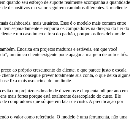
xa bem quando seu esforço de suporte realmente acompanha a quantidade
 de dispositivos e o valor seguirem caminhos diferentes. Um cliente
, mais dashboards, mais usuários. Esse é o modelo mais comum entre
a item separadamente e empurra os compradores na direção do tier do
iente é um caso único e fora do padrão, porque os tiers deixam de
o também. Encaixa em projetos maduros e estáveis, em que você
itado”, um único cliente exigente pode apagar a margem de outros três.
reço ao próprio crescimento do cliente, o que parece justo e escala
o cliente não consegue prever totalmente sua conta, o que deixa alguns
 base fixa mais uso acima de um limite.
o evita um prejuízo estimado de duzentos e cinquenta mil por ano em
ens mais fortes porque está totalmente desacoplado do custo. Ele
o de compradores que só querem falar de custo. A precificação por
a tendo o valor como referência. O modelo é uma ferramenta, não uma