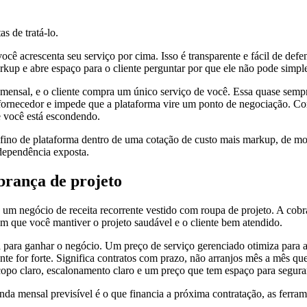
s de tratá-lo.
cê acrescenta seu serviço por cima. Isso é transparente e fácil de defen
kup e abre espaço para o cliente perguntar por que ele não pode simpl
mensal, e o cliente compra um único serviço de você. Essa quase sempr
fornecedor e impede que a plataforma vire um ponto de negociação. Co
e você está escondendo.
 fino de plataforma dentro de uma cotação de custo mais markup, de 
 dependência exposta.
brança de projeto
 um negócio de receita recorrente vestido com roupa de projeto. A cob
 que você mantiver o projeto saudável e o cliente bem atendido.
 para ganhar o negócio. Um preço de serviço gerenciado otimiza para a
ente for forte. Significa contratos com prazo, não arranjos mês a mês qu
copo claro, escalonamento claro e um preço que tem espaço para segur
nda mensal previsível é o que financia a próxima contratação, as ferr