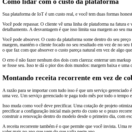
Como lidar com o custo da plataforma
Sua plataforma de IoT é um custo real, e você tem duas formas honesta
Você pode repassar. O cliente vê uma linha de plataforma na fatura e vo
detalhamento. A desvantagem é que isso limita sua margem ao seu mar
Você pode absorver. O custo da plataforma some dentro do seu preço 
margem, mantém o cliente focado no seu resultado em vez de no seu 
o que faz com que absorver o custo pareça natural em vez de algo qu
O erro é não fazer nenhum dos dois com clareza: enterrar um markup
se fosse seu. Isso te dá o pior dos dois mundos: margem baixa e uma
Montando receita recorrente em vez de co
A razão para se importar com tudo isso é que um serviço gerenciado é
uma vez. Um serviço gerenciado te paga todo mês por todo o tempo em
Isso muda como você deve precificar. Uma cotação de projeto otimiza
precificar a configuração inicial mais perto do custo se o prazo recorr
construir a renovação dentro do modelo desde o primeiro dia, com es
A receita recorrente também é o que permite que você invista. Uma re
valer mais no ano que vem do que valia neste ano.