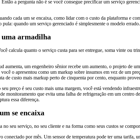
. Então a pergunta não é se você consegue precificar um serviço geren
quando cada um se encaixa, como lidar com o custo da plataforma e com
o pula: quando um serviço gerenciado é simplesmente o modelo errado.
é uma armadilha
 calcula quanto o serviço custa para ser entregue, soma vinte ou trint
 aumenta, um engenheiro sênior recebe um aumento, o projeto de um cli
 você o apresentou como um markup sobre insumos em vez de um preço
ta de custo mais markup perto de cinquenta por cento, enquanto proved
seu preço é seu custo mais uma margem, você está vendendo infraestrut
 de monitoramento que evita uma falha de refrigeração em um centro de 
tura essa diferença.
 um se encaixa
 no seu serviço, no seu cliente e na forma como seus custos se compor
vo conectado por mês. Um sensor de temperatura pode ter uma tarifa, u