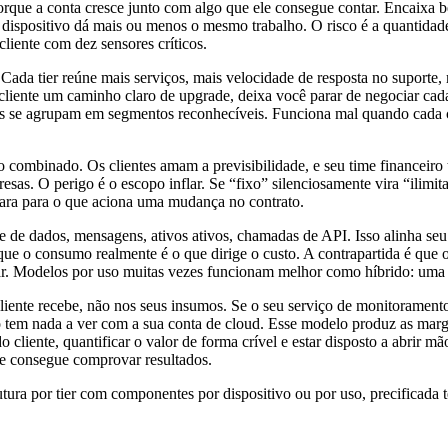
r, porque a conta cresce junto com algo que ele consegue contar. Encai
dispositivo dá mais ou menos o mesmo trabalho. O risco é a quantidade
liente com dez sensores críticos.
ada tier reúne mais serviços, mais velocidade de resposta no suporte
cliente um caminho claro de upgrade, deixa você parar de negociar cad
s se agrupam em segmentos reconhecíveis. Funciona mal quando cada cl
 combinado. Os clientes amam a previsibilidade, e seu time financeir
resas. O perigo é o escopo inflar. Se “fixo” silenciosamente vira “ilim
clara para o que aciona uma mudança no contrato.
de dados, mensagens, ativos ativos, chamadas de API. Isso alinha seu p
que o consumo realmente é o que dirige o custo. A contrapartida é que 
jetar. Modelos por uso muitas vezes funcionam melhor como híbrido: uma
liente recebe, não nos seus insumos. Se o seu serviço de monitorament
ão tem nada a ver com a sua conta de cloud. Esse modelo produz as marg
liente, quantificar o valor de forma crível e estar disposto a abrir mã
ue consegue comprovar resultados.
utura por tier com componentes por dispositivo ou por uso, precificad