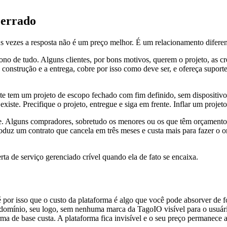
 errado
 Às vezes a resposta não é um preço melhor. É um relacionamento diferen
no de tudo. Alguns clientes, por bons motivos, querem o projeto, as cr
s a construção e a entrega, cobre por isso como deve ser, e ofereça sup
te tem um projeto de escopo fechado com fim definido, sem dispositivo
ste. Precifique o projeto, entregue e siga em frente. Inflar um projeto 
te. Alguns compradores, sobretudo os menores ou os que têm orçament
z um contrato que cancela em três meses e custa mais para fazer o on
ta de serviço gerenciado crível quando ela de fato se encaixa.
 é por isso que o custo da plataforma é algo que você pode absorver d
u domínio, seu logo, sem nenhuma marca da TagoIO visível para o usuári
ma de base custa. A plataforma fica invisível e o seu preço permanece a