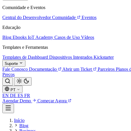
Comunidade e Eventos
Central do Desenvolvedor
Comunidade
Eventos
Educação
Blog
Ebooks
IoT Academy
Casos de Uso
Vídeos
Templates e Ferramentas
Templates de Dashboard
Dispositivos Integrados
Kickstarter
Suporte
Fale Conosco
Documentação
Abrir um Ticket
Parceiros
Planos 
Preços
PT
EN
DE
ES
FR
Agendar Demo
Começar Agora
Início
Blog
Business