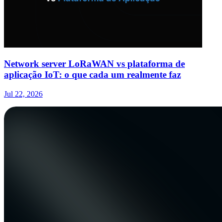
Network server LoRaWAN vs plataforma de
aplicação IoT: o que cada um realmente faz
Jul 22, 2026