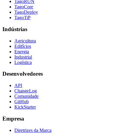
TagoRUN
TagoCore
TagoDeploy
TagoTiP
Indústrias
Agricultura
Edifícios
Energia
Industrial
Logística
Desenvolvedores
API
ChangeLog
Comunidade
GitHub
KickStarter
Empresa
Diretrizes da Marca