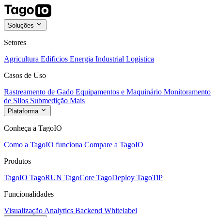
Soluções
Setores
Agricultura
Edifícios
Energia
Industrial
Logística
Casos de Uso
Rastreamento de Gado
Equipamentos e Maquinário
Monitoramento
de Silos
Submedição
Mais
Plataforma
Conheça a TagoIO
Como a TagoIO funciona
Compare a TagoIO
Produtos
TagoIO
TagoRUN
TagoCore
TagoDeploy
TagoTiP
Funcionalidades
Visualização
Analytics
Backend
Whitelabel