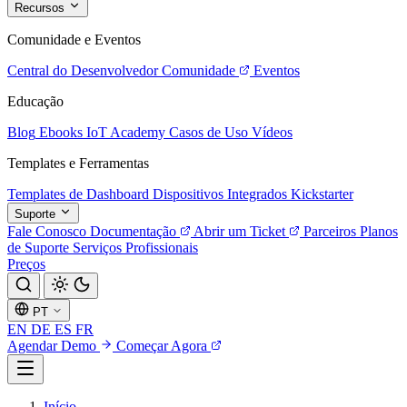
Recursos
Comunidade e Eventos
Central do Desenvolvedor
Comunidade
Eventos
Educação
Blog
Ebooks
IoT Academy
Casos de Uso
Vídeos
Templates e Ferramentas
Templates de Dashboard
Dispositivos Integrados
Kickstarter
Suporte
Fale Conosco
Documentação
Abrir um Ticket
Parceiros
Planos
de Suporte
Serviços Profissionais
Preços
PT
EN
DE
ES
FR
Agendar Demo
Começar Agora
Início