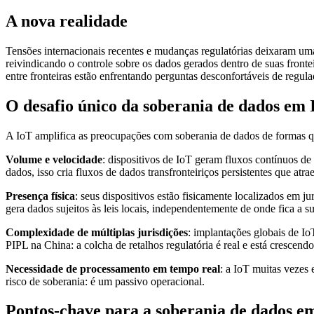
A nova realidade
Tensões internacionais recentes e mudanças regulatórias deixaram uma
reivindicando o controle sobre os dados gerados dentro de suas fron
entre fronteiras estão enfrentando perguntas desconfortáveis de regulad
O desafio único da soberania de dados em 
A IoT amplifica as preocupações com soberania de dados de formas qu
Volume e velocidade
: dispositivos de IoT geram fluxos contínuos de
dados, isso cria fluxos de dados transfronteiriços persistentes que atr
Presença física
: seus dispositivos estão fisicamente localizados em 
gera dados sujeitos às leis locais, independentemente de onde fica a s
Complexidade de múltiplas jurisdições
: implantações globais de 
PIPL na China: a colcha de retalhos regulatória é real e está crescendo
Necessidade de processamento em tempo real
: a IoT muitas vezes 
risco de soberania: é um passivo operacional.
Pontos-chave para a soberania de dados e