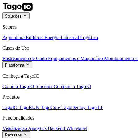
Soluções
Setores
Agricultura
Edifícios
Energia
Industrial
Logística
Casos de Uso
Rastreamento de Gado
Equipamentos e Maquinário
Monitoramento de
Plataforma
Conheça a TagoIO
Como a TagoIO funciona
Compare a TagoIO
Produtos
TagoIO
TagoRUN
TagoCore
TagoDeploy
TagoTiP
Funcionalidades
Visualização
Analytics
Backend
Whitelabel
Recursos