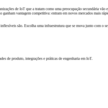
ganizações de IoT que a tratam como uma preocupação secundária vão enfr
nício ganham vantagem competitiva: entram em novos mercados mais rápid
nflexíveis são. Escolha uma infraestrutura que se mova junto com o seu
des de produto, integrações e práticas de engenharia em IoT.