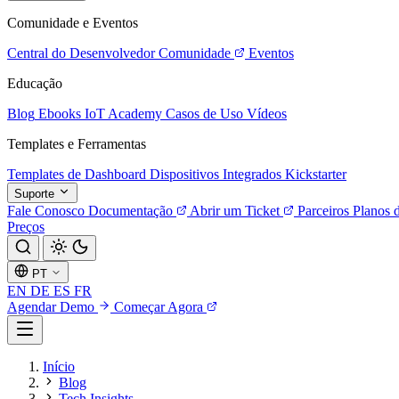
Comunidade e Eventos
Central do Desenvolvedor
Comunidade
Eventos
Educação
Blog
Ebooks
IoT Academy
Casos de Uso
Vídeos
Templates e Ferramentas
Templates de Dashboard
Dispositivos Integrados
Kickstarter
Suporte
Fale Conosco
Documentação
Abrir um Ticket
Parceiros
Planos 
Preços
PT
EN
DE
ES
FR
Agendar Demo
Começar Agora
Início
Blog
Tech Insights