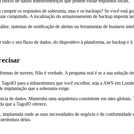
luxos de dados transfronteiriços que podem violar requisitos locais.
cumprir os requisitos de soberania, mas e os backups? Se você está gu
 estar cumprindo. A localização do armazenamento de backup importa t
lise, sistemas de notificação de alertas ou ferramentas de business int
 todo o seu fluxo de dados, do dispositivo à plataforma, ao backup e à 
recisar
aformas de nuvem. Não é verdade. A pergunta real é se a sua solução d
da TagoIO para a infraestrutura que você escolher, seja a AWS em Londr
e implantação que a soberania exige.
dência de dados. Mantenha uma arquitetura consistente em sites globais
ida que a TagoIO oferece.
 implantada onde as suas necessidades de negócio e de conformidade ex
aestrutura delas.