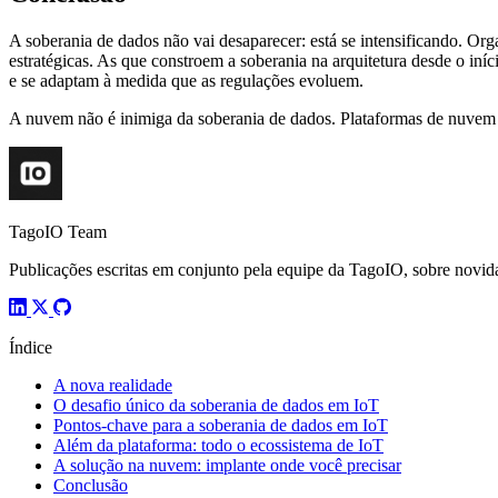
A soberania de dados não vai desaparecer: está se intensificando. Or
estratégicas. As que constroem a soberania na arquitetura desde o i
e se adaptam à medida que as regulações evoluem.
A nuvem não é inimiga da soberania de dados. Plataformas de nuvem i
TagoIO Team
Publicações escritas em conjunto pela equipe da TagoIO, sobre novida
Índice
A nova realidade
O desafio único da soberania de dados em IoT
Pontos-chave para a soberania de dados em IoT
Além da plataforma: todo o ecossistema de IoT
A solução na nuvem: implante onde você precisar
Conclusão