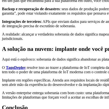
em um país que encaminha para a sua plataforma em outro, você criou f
Backup e recuperação de desastres
: seus dados de produção podem 
garantia”, pode estar violando exatamente os requisitos que pensava
Integrações de terceiros
: APIs que enviam dados para serviços de aná
de integração precisa de escrutínio de soberania.
A realidade: alcançar a verdadeira soberania de dados significa mapear
jurisdicionais.
A solução na nuvem: implante onde você p
Aqui está o equívoco: soberania de dados significa abandonar as plat
O
TagoDeploy
resolve isso ao trazer a plataforma de IoT completa 
tem todo o poder de uma plataforma de IoT moderna com o controle d
Implante em regiões específicas. Atenda aos requisitos locais de resi
sem abrir mão da experiência do desenvolvedor e da implantação ráp
A versão enterprise entrega soberania com bom custo: uma plataforma,
limitações de plataformas que forçam você a aceitar as escolhas de infr
Conclusão