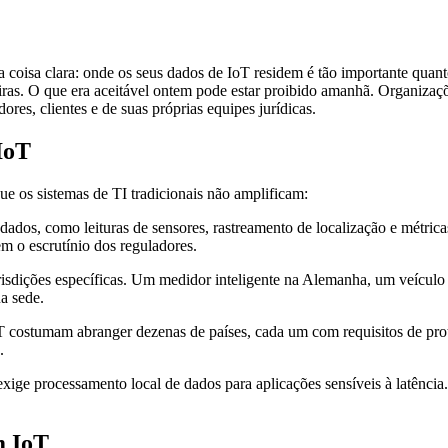
 coisa clara: onde os seus dados de IoT residem é tão importante quan
teiras. O que era aceitável ontem pode estar proibido amanhã. Organiz
ores, clientes e de suas próprias equipes jurídicas.
IoT
e os sistemas de TI tradicionais não amplificam:
 dados, como leituras de sensores, rastreamento de localização e métric
aem o escrutínio dos reguladores.
jurisdições específicas. Um medidor inteligente na Alemanha, um veícul
ua sede.
IoT costumam abranger dezenas de países, cada um com requisitos de 
.
exige processamento local de dados para aplicações sensíveis à latênci
m IoT