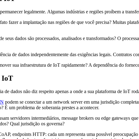
ermanecer legalmente. Algumas indústrias e regiões proíbem a transferên
ato fazer a implantação nas regiões de que você precisa? Muitas plata
de seus dados são processados, analisados e transformados? O process
sidência de dados independentemente das exigências legais. Contratos co
 mover sua infraestrutura de IoT rapidamente? A dependência do fornec
 IoT
ia de dados não diz respeito apenas a onde a sua plataforma de IoT rod
AN
podem se conectar a um network server em uma jurisdição completam
? É um problema de soberania prestes a acontecer.
T usam servidores intermediários, message brokers ou edge gateways que
ados? Qual jurisdição os governa?
CoAP, endpoints HTTP: cada um representa uma possível preocupação d