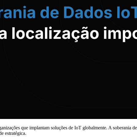
ganizações que implantam soluções de IoT globalmente. A soberania de d
e estratégica.