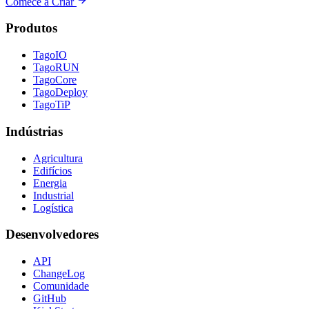
Comece a Criar
Produtos
TagoIO
TagoRUN
TagoCore
TagoDeploy
TagoTiP
Indústrias
Agricultura
Edifícios
Energia
Industrial
Logística
Desenvolvedores
API
ChangeLog
Comunidade
GitHub