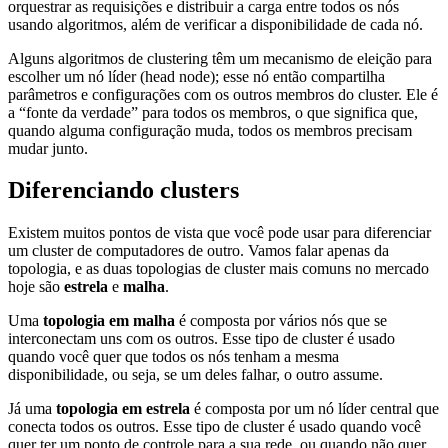
orquestrar as requisições e distribuir a carga entre todos os nós
usando algoritmos, além de verificar a disponibilidade de cada nó.
Alguns algoritmos de clustering têm um mecanismo de eleição para
escolher um nó líder (head node); esse nó então compartilha
parâmetros e configurações com os outros membros do cluster. Ele é
a “fonte da verdade” para todos os membros, o que significa que,
quando alguma configuração muda, todos os membros precisam
mudar junto.
Diferenciando clusters
Existem muitos pontos de vista que você pode usar para diferenciar
um cluster de computadores de outro. Vamos falar apenas da
topologia, e as duas topologias de cluster mais comuns no mercado
hoje são
estrela
e
malha
.
Uma
topologia em malha
é composta por vários nós que se
interconectam uns com os outros. Esse tipo de cluster é usado
quando você quer que todos os nós tenham a mesma
disponibilidade, ou seja, se um deles falhar, o outro assume.
Já uma
topologia em estrela
é composta por um nó líder central que
conecta todos os outros. Esse tipo de cluster é usado quando você
quer ter um ponto de controle para a sua rede, ou quando não quer