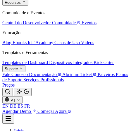
Recursos
Comunidade e Eventos
Central do Desenvolvedor
Comunidade
Eventos
Educação
Blog
Ebooks
IoT Academy
Casos de Uso
Vídeos
Templates e Ferramentas
Templates de Dashboard
Dispositivos Integrados
Kickstarter
Suporte
Fale Conosco
Documentação
Abrir um Ticket
Parceiros
Planos
de Suporte
Serviços Profissionais
Preços
PT
EN
DE
ES
FR
Agendar Demo
Começar Agora
Início