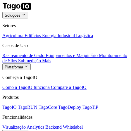
Soluções
Setores
Agricultura
Edifícios
Energia
Industrial
Logística
Casos de Uso
Rastreamento de Gado
Equipamentos e Maquinário
Monitoramento
de Silos
Submedição
Mais
Plataforma
Conheça a TagoIO
Como a TagoIO funciona
Compare a TagoIO
Produtos
TagoIO
TagoRUN
TagoCore
TagoDeploy
TagoTiP
Funcionalidades
Visualização
Analytics
Backend
Whitelabel