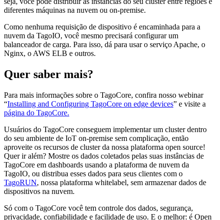
seja, você pode distribuir as instâncias do seu cluster entre regiões e
diferentes máquinas na nuvem ou on-premise.
Como nenhuma requisição de dispositivo é encaminhada para a
nuvem da TagoIO, você mesmo precisará configurar um
balanceador de carga. Para isso, dá para usar o serviço Apache, o
Nginx, o AWS ELB e outros.
Quer saber mais?
Para mais informações sobre o TagoCore, confira nosso webinar
“
Installing and Configuring TagoCore on edge devices
” e visite a
página do TagoCore.
Usuários do TagoCore conseguem implementar um cluster dentro
do seu ambiente de IoT on-premise sem complicação, então
aproveite os recursos de cluster da nossa plataforma open source!
Quer ir além? Mostre os dados coletados pelas suas instâncias de
TagoCore em dashboards usando a plataforma de nuvem da
TagoIO, ou distribua esses dados para seus clientes com o
TagoRUN
, nossa plataforma whitelabel, sem armazenar dados de
dispositivos na nuvem.
Só com o TagoCore você tem controle dos dados, segurança,
privacidade, confiabilidade e facilidade de uso. E o melhor: é Open