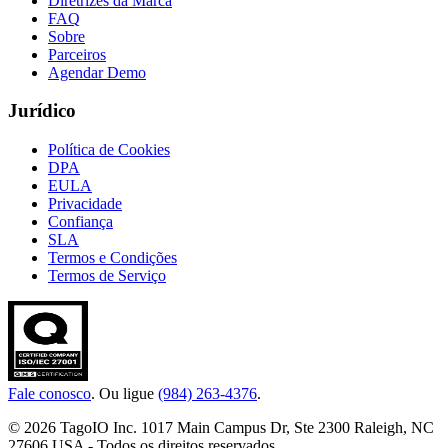
Diretrizes da Marca
FAQ
Sobre
Parceiros
Agendar Demo
Jurídico
Política de Cookies
DPA
EULA
Privacidade
Confiança
SLA
Termos e Condições
Termos de Serviço
Fale conosco
. Ou ligue
(984) 263-4376
.
© 2026 TagoIO Inc. 1017 Main Campus Dr, Ste 2300 Raleigh, NC
27606 USA - Todos os direitos reservados.