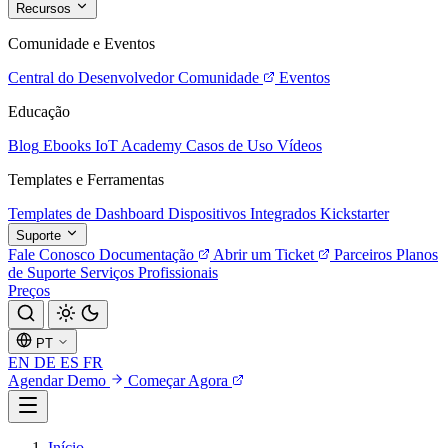
Recursos
Comunidade e Eventos
Central do Desenvolvedor
Comunidade
Eventos
Educação
Blog
Ebooks
IoT Academy
Casos de Uso
Vídeos
Templates e Ferramentas
Templates de Dashboard
Dispositivos Integrados
Kickstarter
Suporte
Fale Conosco
Documentação
Abrir um Ticket
Parceiros
Planos
de Suporte
Serviços Profissionais
Preços
PT
EN
DE
ES
FR
Agendar Demo
Começar Agora
Início