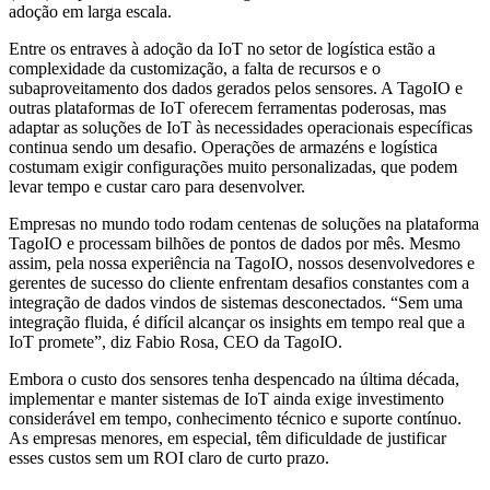
adoção em larga escala.
Entre os entraves à adoção da IoT no setor de logística estão a
complexidade da customização, a falta de recursos e o
subaproveitamento dos dados gerados pelos sensores. A TagoIO e
outras plataformas de IoT oferecem ferramentas poderosas, mas
adaptar as soluções de IoT às necessidades operacionais específicas
continua sendo um desafio. Operações de armazéns e logística
costumam exigir configurações muito personalizadas, que podem
levar tempo e custar caro para desenvolver.
Empresas no mundo todo rodam centenas de soluções na plataforma
TagoIO e processam bilhões de pontos de dados por mês. Mesmo
assim, pela nossa experiência na TagoIO, nossos desenvolvedores e
gerentes de sucesso do cliente enfrentam desafios constantes com a
integração de dados vindos de sistemas desconectados. “Sem uma
integração fluida, é difícil alcançar os insights em tempo real que a
IoT promete”, diz Fabio Rosa, CEO da TagoIO.
Embora o custo dos sensores tenha despencado na última década,
implementar e manter sistemas de IoT ainda exige investimento
considerável em tempo, conhecimento técnico e suporte contínuo.
As empresas menores, em especial, têm dificuldade de justificar
esses custos sem um ROI claro de curto prazo.