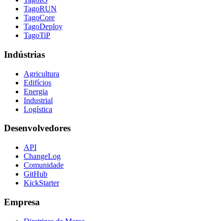
TagoRUN
TagoCore
TagoDeploy
TagoTiP
Indústrias
Agricultura
Edifícios
Energia
Industrial
Logística
Desenvolvedores
API
ChangeLog
Comunidade
GitHub
KickStarter
Empresa