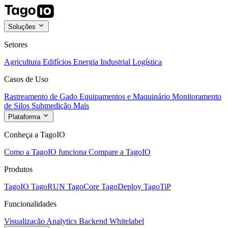
Soluções
Setores
Agricultura
Edifícios
Energia
Industrial
Logística
Casos de Uso
Rastreamento de Gado
Equipamentos e Maquinário
Monitoramento
de Silos
Submedição
Mais
Plataforma
Conheça a TagoIO
Como a TagoIO funciona
Compare a TagoIO
Produtos
TagoIO
TagoRUN
TagoCore
TagoDeploy
TagoTiP
Funcionalidades
Visualização
Analytics
Backend
Whitelabel