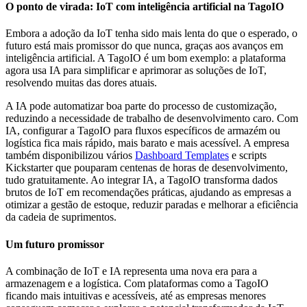
O ponto de virada: IoT com inteligência artificial na TagoIO
Embora a adoção da IoT tenha sido mais lenta do que o esperado, o
futuro está mais promissor do que nunca, graças aos avanços em
inteligência artificial. A TagoIO é um bom exemplo: a plataforma
agora usa IA para simplificar e aprimorar as soluções de IoT,
resolvendo muitas das dores atuais.
A IA pode automatizar boa parte do processo de customização,
reduzindo a necessidade de trabalho de desenvolvimento caro. Com
IA, configurar a TagoIO para fluxos específicos de armazém ou
logística fica mais rápido, mais barato e mais acessível. A empresa
também disponibilizou vários
Dashboard Templates
e scripts
Kickstarter que pouparam centenas de horas de desenvolvimento,
tudo gratuitamente. Ao integrar IA, a TagoIO transforma dados
brutos de IoT em recomendações práticas, ajudando as empresas a
otimizar a gestão de estoque, reduzir paradas e melhorar a eficiência
da cadeia de suprimentos.
Um futuro promissor
A combinação de IoT e IA representa uma nova era para a
armazenagem e a logística. Com plataformas como a TagoIO
ficando mais intuitivas e acessíveis, até as empresas menores