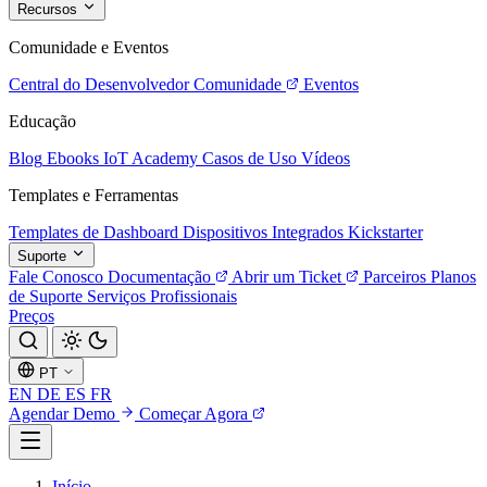
Recursos
Comunidade e Eventos
Central do Desenvolvedor
Comunidade
Eventos
Educação
Blog
Ebooks
IoT Academy
Casos de Uso
Vídeos
Templates e Ferramentas
Templates de Dashboard
Dispositivos Integrados
Kickstarter
Suporte
Fale Conosco
Documentação
Abrir um Ticket
Parceiros
Planos
de Suporte
Serviços Profissionais
Preços
PT
EN
DE
ES
FR
Agendar Demo
Começar Agora
Início