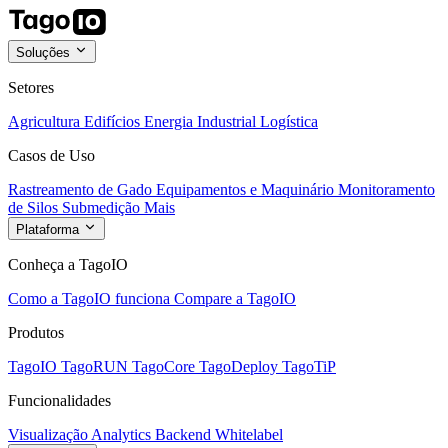
Soluções
Setores
Agricultura
Edifícios
Energia
Industrial
Logística
Casos de Uso
Rastreamento de Gado
Equipamentos e Maquinário
Monitoramento
de Silos
Submedição
Mais
Plataforma
Conheça a TagoIO
Como a TagoIO funciona
Compare a TagoIO
Produtos
TagoIO
TagoRUN
TagoCore
TagoDeploy
TagoTiP
Funcionalidades
Visualização
Analytics
Backend
Whitelabel