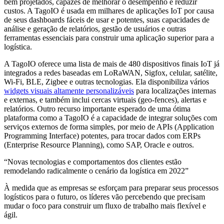
bem projetados, capazes de melhorar o desempenho e reduzir
custos. A TagoIO é usada em milhares de aplicações IoT por causa
de seus dashboards fáceis de usar e potentes, suas capacidades de
análise e geração de relatórios, gestão de usuários e outras
ferramentas essenciais para construir uma aplicação superior para a
logística.
A TagoIO oferece uma lista de mais de 480 dispositivos finais IoT já
integrados a redes baseadas em LoRaWAN, Sigfox, celular, satélite,
Wi-Fi, BLE, Zigbee e outras tecnologias. Ela disponibiliza vários
widgets visuais altamente personalizáveis
para localizações internas
e externas, e também inclui cercas virtuais (geo-fences), alertas e
relatórios. Outro recurso importante esperado de uma ótima
plataforma como a TagoIO é a capacidade de integrar soluções com
serviços externos de forma simples, por meio de APIs (Application
Programming Interface) potentes, para trocar dados com ERPs
(Enterprise Resource Planning), como SAP, Oracle e outros.
“Novas tecnologias e comportamentos dos clientes estão
remodelando radicalmente o cenário da logística em 2022”
À medida que as empresas se esforçam para preparar seus processos
logísticos para o futuro, os líderes vão percebendo que precisam
mudar o foco para construir um fluxo de trabalho mais flexível e
ágil.