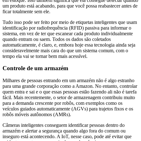
em estoque. Isso também significa que ela consegue detectar quando
um produto está acabando, para que você possa reabastecer antes de
ficar totalmente sem ele.
Tudo isso pode ser feito por meio de etiquetas inteligentes que usam
identificação por radiofrequência (RFID) passiva para informar o
sistema, em vez de ter que escanear cada produto individualmente
quando entram ou saem. Todos os dados são coletados
automaticamente, é claro, e, embora hoje essa tecnologia ainda seja
consideravelmente mais cara do que um sistema comum, com o
tempo ela vai se tornar bem mais acessível.
Controle de um armazém
Milhares de pessoas entrando em um armazém não é algo estranho
para uma grande corporação como a Amazon. No entanto, controlar
quem entra e sai e o que essas pessoas estão fazendo ali não é tarefa
fácil. Mais recentemente, o setor de armazenagem contribuiu muito
para a demanda crescente por robôs, com exemplos como os
veículos guiados automaticamente (AGVs) para trajetos fixos e os
robôs móveis autônomos (AMRs).
Câmeras inteligentes conseguem identificar pessoas dentro do
armazém e alertar a segurança quando algo fora do comum ou
inseguro está acontecendo. A IoT, nesse caso, pode até evitar que