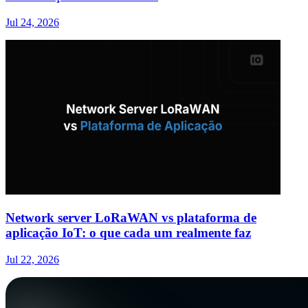
Jul 24, 2026
Network server LoRaWAN vs plataforma de
aplicação IoT: o que cada um realmente faz
Jul 22, 2026