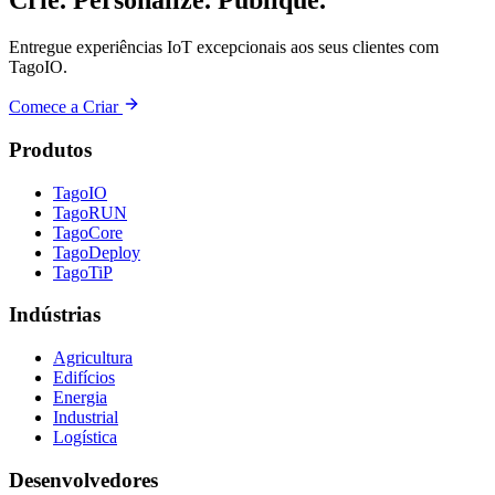
Crie. Personalize. Publique.
Entregue experiências IoT excepcionais aos seus clientes com
TagoIO.
Comece a Criar
Produtos
TagoIO
TagoRUN
TagoCore
TagoDeploy
TagoTiP
Indústrias
Agricultura
Edifícios
Energia
Industrial
Logística
Desenvolvedores