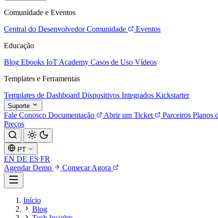
Comunidade e Eventos
Central do Desenvolvedor
Comunidade
Eventos
Educação
Blog
Ebooks
IoT Academy
Casos de Uso
Vídeos
Templates e Ferramentas
Templates de Dashboard
Dispositivos Integrados
Kickstarter
Suporte
Fale Conosco
Documentação
Abrir um Ticket
Parceiros
Planos 
Preços
PT
EN
DE
ES
FR
Agendar Demo
Começar Agora
Início
Blog
Tech Insights