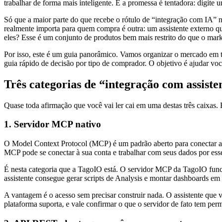
trabalhar de forma mais inteligente. E a promessa é tentadora: digit
Só que a maior parte do que recebe o rótulo de “integração com IA” 
realmente importa para quem compra é outra: um assistente externo q
eles? Esse é um conjunto de produtos bem mais restrito do que o mark
Por isso, este é um guia panorâmico. Vamos organizar o mercado em tr
guia rápido de decisão por tipo de comprador. O objetivo é ajudar voc
Três categorias de “integração com assiste
Quase toda afirmação que você vai ler cai em uma destas três caixas.
1. Servidor MCP nativo
O Model Context Protocol (MCP) é um padrão aberto para conectar as
MCP pode se conectar à sua conta e trabalhar com seus dados por ess
É nesta categoria que a TagoIO está. O servidor MCP da TagoIO func
assistente consegue gerar scripts de Analysis e montar dashboards em
A vantagem é o acesso sem precisar construir nada. O assistente que 
plataforma suporta, e vale confirmar o que o servidor de fato tem per