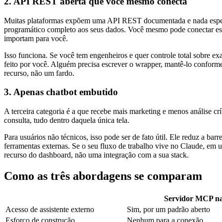
2. API REST aberta que você mesmo conecta
Muitas plataformas expõem uma API REST documentada e nada especí
programático completo aos seus dados. Você mesmo pode conectar ess
importam para você.
Isso funciona. Se você tem engenheiros e quer controle total sobre e
feito por você. Alguém precisa escrever o wrapper, mantê-lo conform
recurso, não um fardo.
3. Apenas chatbot embutido
A terceira categoria é a que recebe mais marketing e menos análise c
consulta, tudo dentro daquela única tela.
Para usuários não técnicos, isso pode ser de fato útil. Ele reduz a bar
ferramentas externas. Se o seu fluxo de trabalho vive no Claude, em 
recurso do dashboard, não uma integração com a sua stack.
Como as três abordagens se comparam
Servidor MCP na
Acesso de assistente externo
Sim, por um padrão aberto
Esforço de construção
Nenhum para a conexão