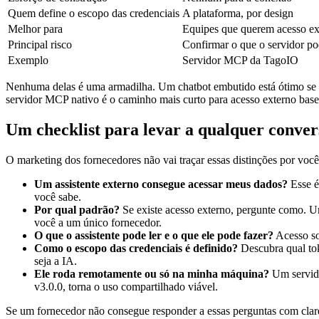
Quem define o escopo das credenciais
A plataforma, por design
Melhor para
Equipes que querem acesso ex
Principal risco
Confirmar o que o servidor pod
Exemplo
Servidor MCP da TagoIO
Nenhuma delas é uma armadilha. Um chatbot embutido está ótimo se 
servidor MCP nativo é o caminho mais curto para acesso externo ba
Um checklist para levar a qualquer conve
O marketing dos fornecedores não vai traçar essas distinções por você
Um assistente externo consegue acessar meus dados?
Esse é
você sabe.
Por qual padrão?
Se existe acesso externo, pergunte como. U
você a um único fornecedor.
O que o assistente pode ler e o que ele pode fazer?
Acesso som
Como o escopo das credenciais é definido?
Descubra qual tok
seja a IA.
Ele roda remotamente ou só na minha máquina?
Um servido
v3.0.0, torna o uso compartilhado viável.
Se um fornecedor não consegue responder a essas perguntas com clarez