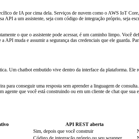
fico de IA por cima dela. Serviços de nuvem como o AWS IoT Core, 
a API a um assistente, seja com código de integração próprio, seja e
xatamente o que o assistente pode acessar, é um caminho limpo. Você de
e a API muda e assumir a segurança das credenciais que ele guarda. Par
rítica. Um chatbot embutido vive dentro da interface da plataforma. E
reira para conseguir uma resposta sem aprender a linguagem de consulta. 
um agente que você está construindo ou em um cliente de chat que sua e
tivo
API REST aberta
Sim, depois que você construir
Código de integração próprio ou seu wrapper