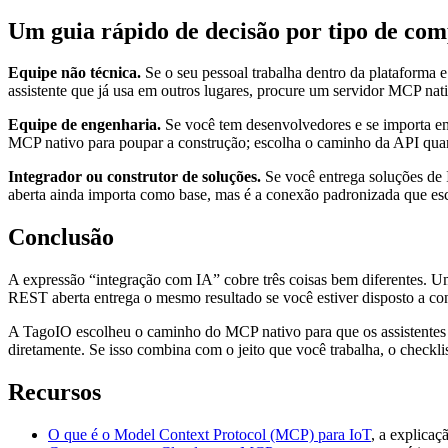
Um guia rápido de decisão por tipo de co
Equipe não técnica.
Se o seu pessoal trabalha dentro da plataforma 
assistente que já usa em outros lugares, procure um servidor MCP nat
Equipe de engenharia.
Se você tem desenvolvedores e se importa em
MCP nativo para poupar a construção; escolha o caminho da API quan
Integrador ou construtor de soluções.
Se você entrega soluções de 
aberta ainda importa como base, mas é a conexão padronizada que esca
Conclusão
A expressão “integração com IA” cobre três coisas bem diferentes. U
REST aberta entrega o mesmo resultado se você estiver disposto a co
A TagoIO escolheu o caminho do MCP nativo para que os assistentes q
diretamente. Se isso combina com o jeito que você trabalha, o checklis
Recursos
O que é o Model Context Protocol (MCP) para IoT
, a explicaç