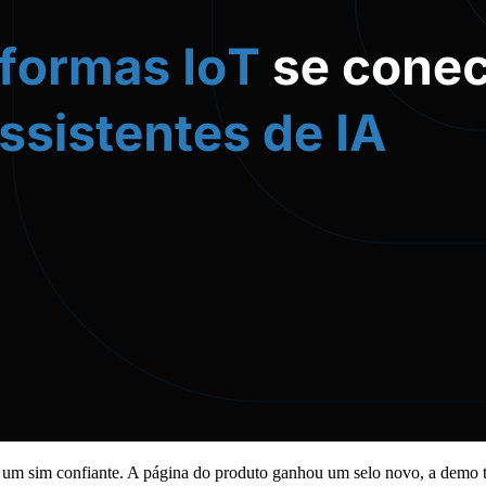
r um sim confiante. A página do produto ganhou um selo novo, a demo t