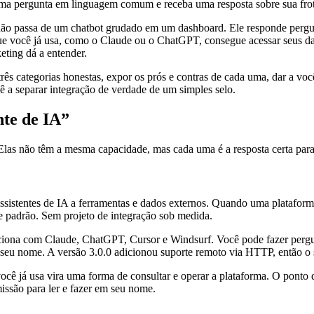
e uma pergunta em linguagem comum e receba uma resposta sobre sua frot
não passa de um chatbot grudado em um dashboard. Ele responde pergunt
ue você já usa, como o Claude ou o ChatGPT, consegue acessar seus da
eting dá a entender.
ês categorias honestas, expor os prós e contras de cada uma, dar a voc
ê a separar integração de verdade de um simples selo.
nte de IA”
 Elas não têm a mesma capacidade, mas cada uma é a resposta certa para
sistentes de IA a ferramentas e dados externos. Quando uma plataforma
e padrão. Sem projeto de integração sob medida.
iona com Claude, ChatGPT, Cursor e Windsurf. Você pode fazer pergunt
 seu nome. A versão 3.0.0 adicionou suporte remoto via HTTP, então o 
você já usa vira uma forma de consultar e operar a plataforma. O pont
missão para ler e fazer em seu nome.