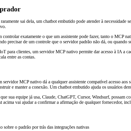
mprador
e raramente sai dela, um chatbot embutido pode atender à necessidade 
ivo.
 controlar exatamente o que um assistente pode fazer, tanto o MCP n
do precisar de um controle que o servidor padrão não dá, ou quando 
IoT para clientes, um servidor MCP nativo permite dar acesso à IA a c
la entre as contas.
m servidor MCP nativo dá a qualquer assistente compatível acesso aos 
nstruir e manter a conexão. Um chatbot embutido ajuda os usuários den
ue sua equipe já usa, Claude, ChatGPT, Cursor, Windsurf, possam cons
t acima vai ajudar a confirmar a afirmação de qualquer fornecedor, incl
ão sobre o padrão por trás das integrações nativas