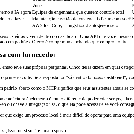
Você
N
terno à IA agora
Equipes de engenharia que querem controle total
U
e ler e fazer
Manutenção e gestão de credenciais ficam com você
N
AWS IoT Core, ThingsBoard autogerenciado
A
seus usuários vivem dentro do dashboard. Uma API que você mesmo con
seado em padrões. O erro é comprar uma achando que comprou outra.
rsa com fornecedor
, então leve suas próprias perguntas. Cinco delas dizem em qual catego
 o primeiro corte. Se a resposta for “só dentro do nosso dashboard”, voc
m padrão aberto como o MCP significa que seus assistentes atuais se c
ente leitura à telemetria é muito diferente de poder criar scripts, altera
en ou chave a integração usa, o que ela pode acessar e se você conseg
r que exige um processo local é mais difícil de operar para uma equ
a, isso por si só já é uma resposta.