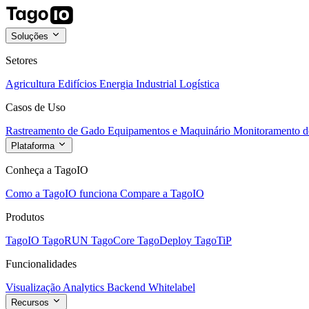
Soluções
Setores
Agricultura
Edifícios
Energia
Industrial
Logística
Casos de Uso
Rastreamento de Gado
Equipamentos e Maquinário
Monitoramento de
Plataforma
Conheça a TagoIO
Como a TagoIO funciona
Compare a TagoIO
Produtos
TagoIO
TagoRUN
TagoCore
TagoDeploy
TagoTiP
Funcionalidades
Visualização
Analytics
Backend
Whitelabel
Recursos