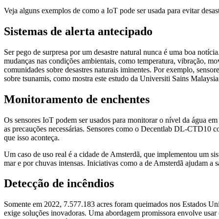
Veja alguns exemplos de como a IoT pode ser usada para evitar desast
Sistemas de alerta antecipado
Ser pego de surpresa por um desastre natural nunca é uma boa notícia
mudanças nas condições ambientais, como temperatura, vibração, movi
comunidades sobre desastres naturais iminentes. Por exemplo, sensore
sobre tsunamis, como mostra este estudo da Universiti Sains Malaysia
Monitoramento de enchentes
Os sensores IoT podem ser usados para monitorar o nível da água em r
as precauções necessárias. Sensores como o Decentlab DL-CTD10 conse
que isso aconteça.
Um caso de uso real é a cidade de Amsterdã, que implementou um sis
mar e por chuvas intensas. Iniciativas como a de Amsterdã ajudam a sa
Detecção de incêndios
Somente em 2022, 7.577.183 acres foram queimados nos Estados Un
exige soluções inovadoras. Uma abordagem promissora envolve usar o p