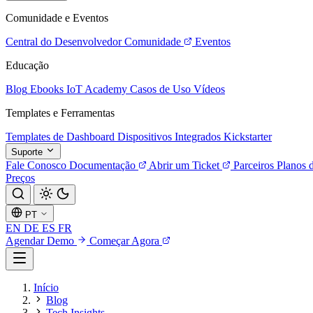
Comunidade e Eventos
Central do Desenvolvedor
Comunidade
Eventos
Educação
Blog
Ebooks
IoT Academy
Casos de Uso
Vídeos
Templates e Ferramentas
Templates de Dashboard
Dispositivos Integrados
Kickstarter
Suporte
Fale Conosco
Documentação
Abrir um Ticket
Parceiros
Planos 
Preços
PT
EN
DE
ES
FR
Agendar Demo
Começar Agora
Início
Blog
Tech Insights