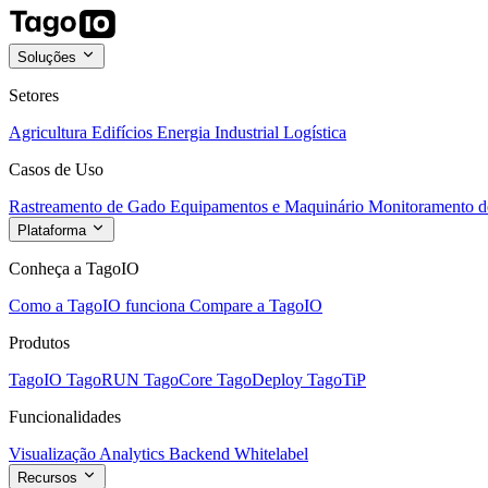
Soluções
Setores
Agricultura
Edifícios
Energia
Industrial
Logística
Casos de Uso
Rastreamento de Gado
Equipamentos e Maquinário
Monitoramento de
Plataforma
Conheça a TagoIO
Como a TagoIO funciona
Compare a TagoIO
Produtos
TagoIO
TagoRUN
TagoCore
TagoDeploy
TagoTiP
Funcionalidades
Visualização
Analytics
Backend
Whitelabel
Recursos