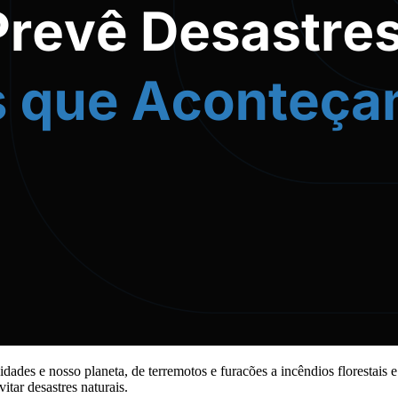
dades e nosso planeta, de terremotos e furacões a incêndios florestais 
itar desastres naturais.