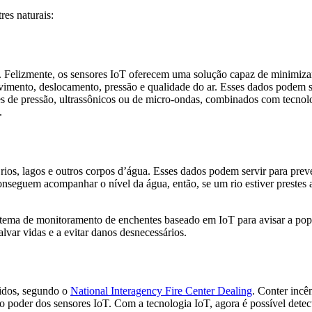
res naturais:
. Felizmente, os sensores IoT oferecem uma solução capaz de minimizar
mento, deslocamento, pressão e qualidade do ar. Esses dados podem ser
s de pressão, ultrassônicos ou de micro-ondas, combinados com tecnolog
.
ios, lagos e outros corpos d’água. Esses dados podem servir para prev
guem acompanhar o nível da água, então, se um rio estiver prestes a 
tema de monitoramento de enchentes baseado em IoT para avisar a popu
lvar vidas e a evitar danos desnecessários.
idos, segundo o
National Interagency Fire Center Dealing
. Conter incê
oder dos sensores IoT. Com a tecnologia IoT, agora é possível detecta