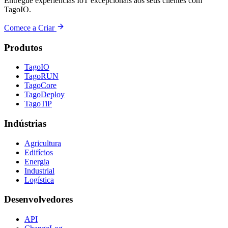
Entregue experiências IoT excepcionais aos seus clientes com
TagoIO.
Comece a Criar
Produtos
TagoIO
TagoRUN
TagoCore
TagoDeploy
TagoTiP
Indústrias
Agricultura
Edifícios
Energia
Industrial
Logística
Desenvolvedores
API