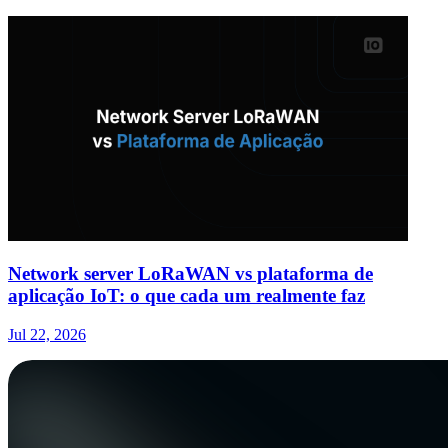
Network server LoRaWAN vs plataforma de
aplicação IoT: o que cada um realmente faz
Jul 22, 2026