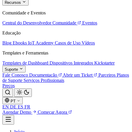
Recursos
Comunidade e Eventos
Central do Desenvolvedor
Comunidade
Eventos
Educação
Blog
Ebooks
IoT Academy
Casos de Uso
Vídeos
Templates e Ferramentas
Templates de Dashboard
Dispositivos Integrados
Kickstarter
Suporte
Fale Conosco
Documentação
Abrir um Ticket
Parceiros
Planos
de Suporte
Serviços Profissionais
Preços
PT
EN
DE
ES
FR
Agendar Demo
Começar Agora
Início