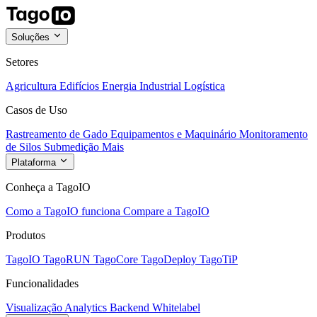
Soluções
Setores
Agricultura
Edifícios
Energia
Industrial
Logística
Casos de Uso
Rastreamento de Gado
Equipamentos e Maquinário
Monitoramento
de Silos
Submedição
Mais
Plataforma
Conheça a TagoIO
Como a TagoIO funciona
Compare a TagoIO
Produtos
TagoIO
TagoRUN
TagoCore
TagoDeploy
TagoTiP
Funcionalidades
Visualização
Analytics
Backend
Whitelabel