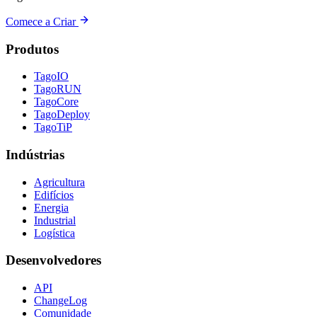
Comece a Criar
Produtos
TagoIO
TagoRUN
TagoCore
TagoDeploy
TagoTiP
Indústrias
Agricultura
Edifícios
Energia
Industrial
Logística
Desenvolvedores
API
ChangeLog
Comunidade