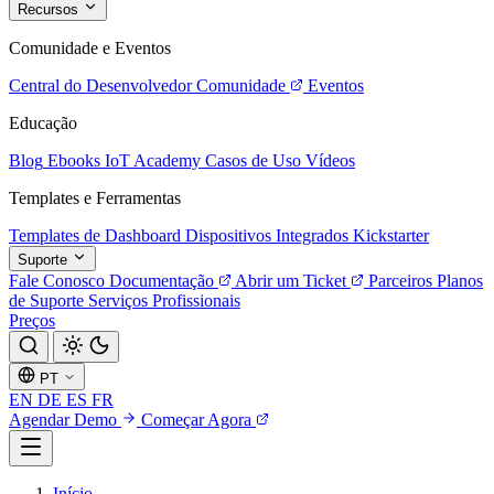
Recursos
Comunidade e Eventos
Central do Desenvolvedor
Comunidade
Eventos
Educação
Blog
Ebooks
IoT Academy
Casos de Uso
Vídeos
Templates e Ferramentas
Templates de Dashboard
Dispositivos Integrados
Kickstarter
Suporte
Fale Conosco
Documentação
Abrir um Ticket
Parceiros
Planos
de Suporte
Serviços Profissionais
Preços
PT
EN
DE
ES
FR
Agendar Demo
Começar Agora
Início