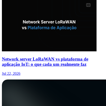
Network server LoRaWAN vs plataforma de
aplicação IoT: o que cada um realmente faz
Jul 22, 2026