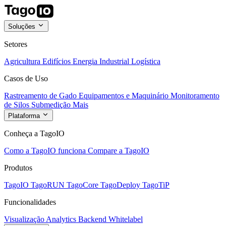
Soluções
Setores
Agricultura
Edifícios
Energia
Industrial
Logística
Casos de Uso
Rastreamento de Gado
Equipamentos e Maquinário
Monitoramento
de Silos
Submedição
Mais
Plataforma
Conheça a TagoIO
Como a TagoIO funciona
Compare a TagoIO
Produtos
TagoIO
TagoRUN
TagoCore
TagoDeploy
TagoTiP
Funcionalidades
Visualização
Analytics
Backend
Whitelabel