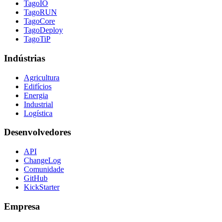
TagoIO
TagoRUN
TagoCore
TagoDeploy
TagoTiP
Indústrias
Agricultura
Edifícios
Energia
Industrial
Logística
Desenvolvedores
API
ChangeLog
Comunidade
GitHub
KickStarter
Empresa