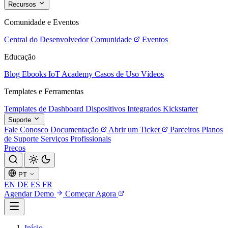
Recursos
Comunidade e Eventos
Central do Desenvolvedor
Comunidade
Eventos
Educação
Blog
Ebooks
IoT Academy
Casos de Uso
Vídeos
Templates e Ferramentas
Templates de Dashboard
Dispositivos Integrados
Kickstarter
Suporte
Fale Conosco
Documentação
Abrir um Ticket
Parceiros
Planos
de Suporte
Serviços Profissionais
Preços
PT
EN
DE
ES
FR
Agendar Demo
Começar Agora
Início