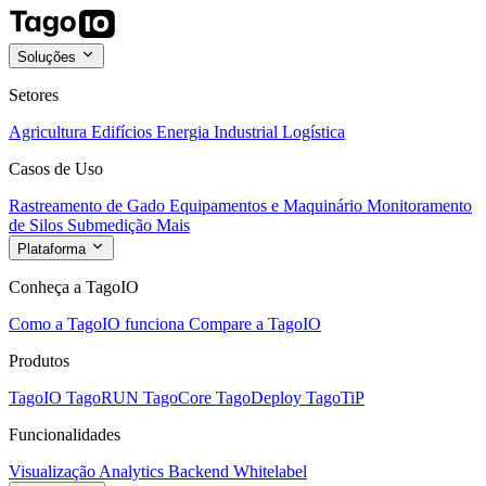
Soluções
Setores
Agricultura
Edifícios
Energia
Industrial
Logística
Casos de Uso
Rastreamento de Gado
Equipamentos e Maquinário
Monitoramento
de Silos
Submedição
Mais
Plataforma
Conheça a TagoIO
Como a TagoIO funciona
Compare a TagoIO
Produtos
TagoIO
TagoRUN
TagoCore
TagoDeploy
TagoTiP
Funcionalidades
Visualização
Analytics
Backend
Whitelabel