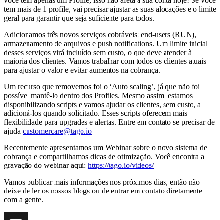
você tem apenas um Profile, isso não afeta a sua conta hoje! Se você
tem mais de 1 profile, vai precisar ajustar as suas alocações e o limite
geral para garantir que seja suficiente para todos.
Adicionamos três novos serviços cobráveis: end-users (RUN),
armazenamento de arquivos e push notifications. Um limite inicial
desses serviços virá incluído sem custo, o que deve atender à
maioria dos clientes. Vamos trabalhar com todos os clientes atuais
para ajustar o valor e evitar aumentos na cobrança.
Um recurso que removemos foi o ‘Auto scaling’, já que não foi
possível mantê-lo dentro dos Profiles. Mesmo assim, estamos
disponibilizando scripts e vamos ajudar os clientes, sem custo, a
adicioná-los quando solicitado. Esses scripts oferecem mais
flexibilidade para upgrades e alertas. Entre em contato se precisar de
ajuda
customercare@tago.io
Recentemente apresentamos um Webinar sobre o novo sistema de
cobrança e compartilhamos dicas de otimização. Você encontra a
gravação do webinar aqui:
https://tago.io/videos/
Vamos publicar mais informações nos próximos dias, então não
deixe de ler os nossos blogs ou de entrar em contato diretamente
com a gente.