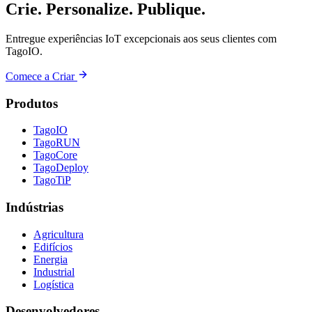
Crie. Personalize. Publique.
Entregue experiências IoT excepcionais aos seus clientes com
TagoIO.
Comece a Criar
Produtos
TagoIO
TagoRUN
TagoCore
TagoDeploy
TagoTiP
Indústrias
Agricultura
Edifícios
Energia
Industrial
Logística
Desenvolvedores