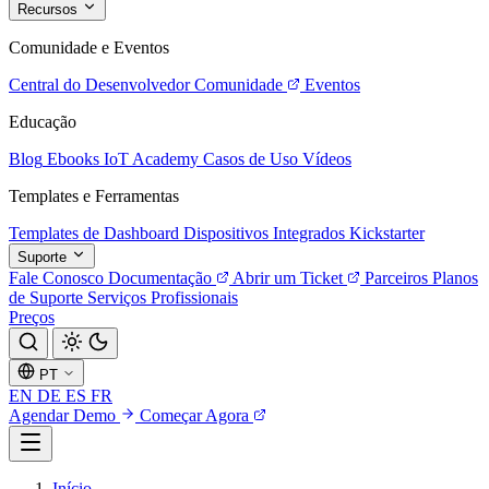
Recursos
Comunidade e Eventos
Central do Desenvolvedor
Comunidade
Eventos
Educação
Blog
Ebooks
IoT Academy
Casos de Uso
Vídeos
Templates e Ferramentas
Templates de Dashboard
Dispositivos Integrados
Kickstarter
Suporte
Fale Conosco
Documentação
Abrir um Ticket
Parceiros
Planos
de Suporte
Serviços Profissionais
Preços
PT
EN
DE
ES
FR
Agendar Demo
Começar Agora
Início