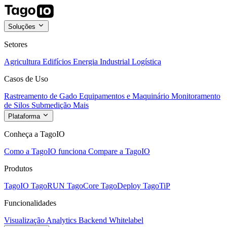
Soluções
Setores
Agricultura
Edifícios
Energia
Industrial
Logística
Casos de Uso
Rastreamento de Gado
Equipamentos e Maquinário
Monitoramento
de Silos
Submedição
Mais
Plataforma
Conheça a TagoIO
Como a TagoIO funciona
Compare a TagoIO
Produtos
TagoIO
TagoRUN
TagoCore
TagoDeploy
TagoTiP
Funcionalidades
Visualização
Analytics
Backend
Whitelabel