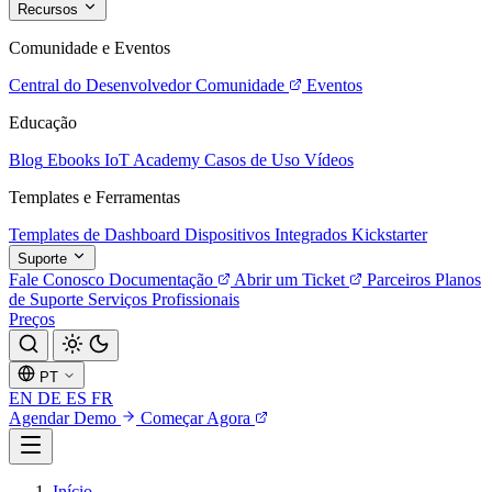
Recursos
Comunidade e Eventos
Central do Desenvolvedor
Comunidade
Eventos
Educação
Blog
Ebooks
IoT Academy
Casos de Uso
Vídeos
Templates e Ferramentas
Templates de Dashboard
Dispositivos Integrados
Kickstarter
Suporte
Fale Conosco
Documentação
Abrir um Ticket
Parceiros
Planos
de Suporte
Serviços Profissionais
Preços
PT
EN
DE
ES
FR
Agendar Demo
Começar Agora
Início