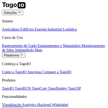
Soluções
Setores
Agricultura
Edifícios
Energia
Industrial
Logística
Casos de Uso
Rastreamento de Gado
Equipamentos e Maquinário
Monitoramento
de Silos
Submedição
Mais
Plataforma
Conheça a TagoIO
Como a TagoIO funciona
Compare a TagoIO
Produtos
TagoIO
TagoRUN
TagoCore
TagoDeploy
TagoTiP
Funcionalidades
Visualização
Analytics
Backend
Whitelabel