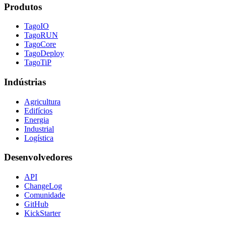
Produtos
TagoIO
TagoRUN
TagoCore
TagoDeploy
TagoTiP
Indústrias
Agricultura
Edifícios
Energia
Industrial
Logística
Desenvolvedores
API
ChangeLog
Comunidade
GitHub
KickStarter