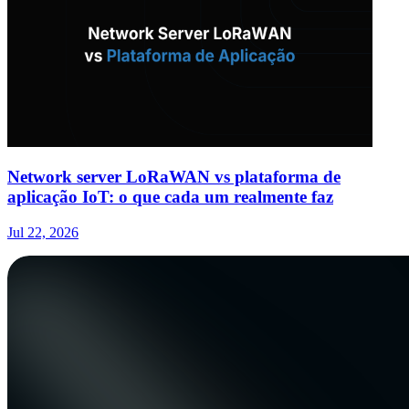
Network server LoRaWAN vs plataforma de
aplicação IoT: o que cada um realmente faz
Jul 22, 2026