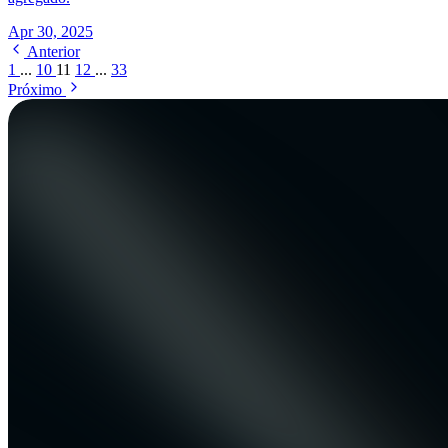
Apr 30, 2025
Anterior
1
...
10
11
12
...
33
Próximo