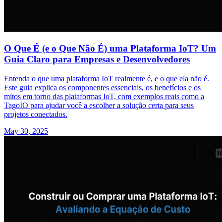
O Que É (e o Que Não É) uma Plataforma IoT? Um
Guia Claro para Empresas e Desenvolvedores
Entenda o que uma plataforma IoT realmente é, e o que ela não é.
Este guia explica os componentes essenciais, os benefícios e os
mitos em torno das plataformas IoT, com exemplos reais como a
TagoIO para ajudar você a escolher a solução certa para seus
projetos conectados.
May 30, 2025