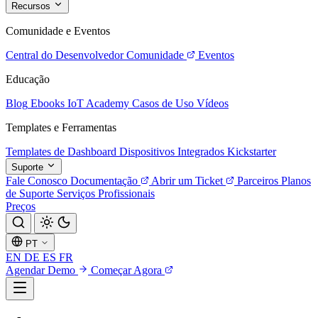
Recursos
Comunidade e Eventos
Central do Desenvolvedor
Comunidade
Eventos
Educação
Blog
Ebooks
IoT Academy
Casos de Uso
Vídeos
Templates e Ferramentas
Templates de Dashboard
Dispositivos Integrados
Kickstarter
Suporte
Fale Conosco
Documentação
Abrir um Ticket
Parceiros
Planos
de Suporte
Serviços Profissionais
Preços
PT
EN
DE
ES
FR
Agendar Demo
Começar Agora