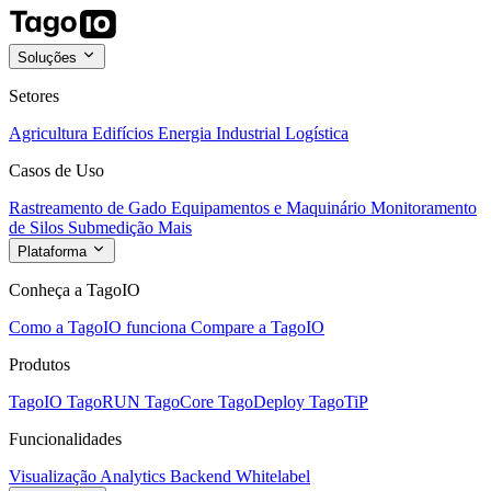
Soluções
Setores
Agricultura
Edifícios
Energia
Industrial
Logística
Casos de Uso
Rastreamento de Gado
Equipamentos e Maquinário
Monitoramento
de Silos
Submedição
Mais
Plataforma
Conheça a TagoIO
Como a TagoIO funciona
Compare a TagoIO
Produtos
TagoIO
TagoRUN
TagoCore
TagoDeploy
TagoTiP
Funcionalidades
Visualização
Analytics
Backend
Whitelabel