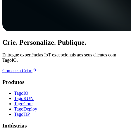
Crie. Personalize. Publique.
Entregue experiências IoT excepcionais aos seus clientes com
TagoIO.
Comece a Criar
Produtos
TagoIO
TagoRUN
TagoCore
TagoDeploy
TagoTiP
Indústrias