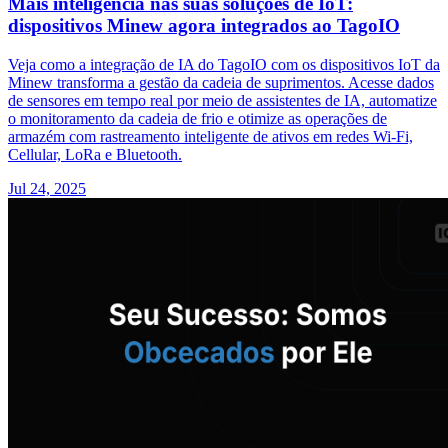
Mais inteligência nas suas soluções de IoT:
dispositivos Minew agora integrados ao TagoIO
Veja como a integração de IA do TagoIO com os dispositivos IoT da
Minew transforma a gestão da cadeia de suprimentos. Acesse dados
de sensores em tempo real por meio de assistentes de IA, automatize
o monitoramento da cadeia de frio e otimize as operações de
armazém com rastreamento inteligente de ativos em redes Wi-Fi,
Cellular, LoRa e Bluetooth.
Jul 24, 2025