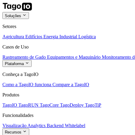
Soluções
Setores
Agricultura
Edifícios
Energia
Industrial
Logística
Casos de Uso
Rastreamento de Gado
Equipamentos e Maquinário
Monitoramento de
Plataforma
Conheça a TagoIO
Como a TagoIO funciona
Compare a TagoIO
Produtos
TagoIO
TagoRUN
TagoCore
TagoDeploy
TagoTiP
Funcionalidades
Visualização
Analytics
Backend
Whitelabel
Recursos