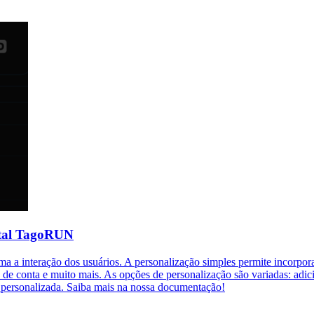
rtal TagoRUN
 a interação dos usuários. A personalização simples permite incorpora
conta e muito mais. As opções de personalização são variadas: adiciona
 personalizada. Saiba mais na nossa documentação!