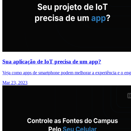
Sua aplicação de IoT precisa de um app?
Veja como apps de smartphone podem melhorar a experiência e o enga
Mar 23, 2023