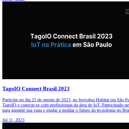
TagoIO Connect Brasil 2023
Participe no dia 25 de agosto de 2023, no Inovabra Habitat em São Pau
TagoIO e conecte-se com profissionais da área de IoT. Patrocinado pe
para garantir sua vaga e ajudar a moldar o futuro da tecnologia no Bra
Jul 11, 2023