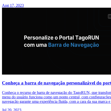
Aug 17, 2023
Conheça a barra de navegação personalizável do po
Conheça o recurso de barra de navegação do TagoRUN, que transforma
menu do usuário funciona como um ponto central, com configurações de 
navegação garante uma experiência fluida, com a cara da sua marca e
Jul 20, 2023