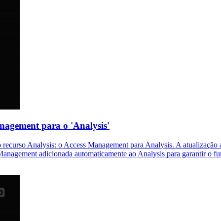
nagement para o 'Analysis'
 recurso Analysis: o Access Management para Analysis. A atualização 
s Management adicionada automaticamente ao Analysis para garantir o f