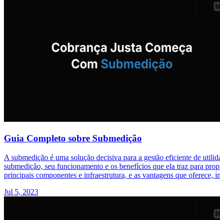
Guia Completo sobre Submedição
A submedição é uma solução decisiva para a gestão eficiente de utili
submedição, seu funcionamento e os benefícios que ela traz para prop
principais componentes e infraestrutura, e as vantagens que oferece,
Jul 5, 2023