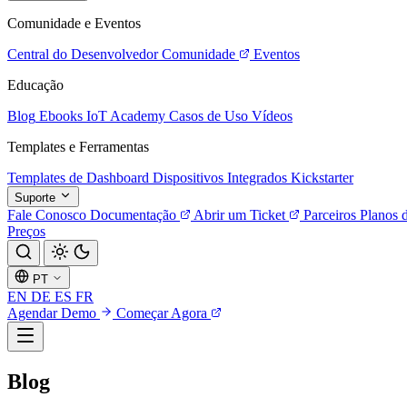
Comunidade e Eventos
Central do Desenvolvedor
Comunidade
Eventos
Educação
Blog
Ebooks
IoT Academy
Casos de Uso
Vídeos
Templates e Ferramentas
Templates de Dashboard
Dispositivos Integrados
Kickstarter
Suporte
Fale Conosco
Documentação
Abrir um Ticket
Parceiros
Planos 
Preços
PT
EN
DE
ES
FR
Agendar Demo
Começar Agora
Blog