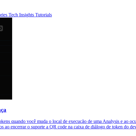
ories
Tech Insights
Tutorials
nça
okens quando você muda o local de execução de uma Analysis e ao ocult
os ao encerrar o suporte a QR code na caixa de diálogo de token do dev