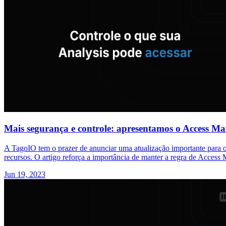
Mais segurança e controle: apresentamos o Access Ma
A TagoIO tem o prazer de anunciar uma atualização importante para o
recursos. O artigo reforça a importância de manter a regra de Acces
Jun 19, 2023