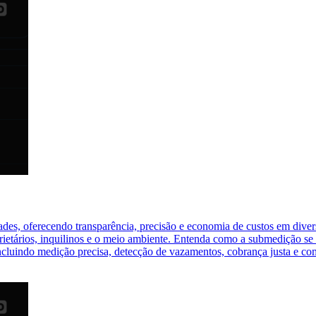
dades, oferecendo transparência, precisão e economia de custos em diver
rietários, inquilinos e o meio ambiente. Entenda como a submedição se 
 incluindo medição precisa, detecção de vazamentos, cobrança justa e c