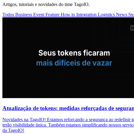
Artigos, tutoriais e novidades do time TagoIO.
Todos
Business
Event
Feature
How to
Integration
Logistics
News
St
Atualização de tokens: medidas reforçadas de segura
Novidades na TagoIO! Estamos reforçando a segurança ao redefinir t
terão visibilidade única. Também estamos simplificando nossos serviç
da TagoIO!