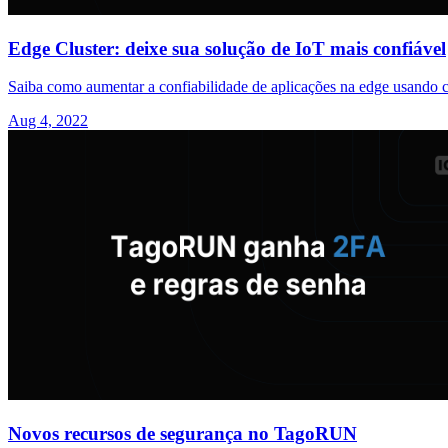
Edge Cluster: deixe sua solução de IoT mais confiável
Saiba como aumentar a confiabilidade de aplicações na edge usando cl
Aug 4, 2022
Novos recursos de segurança no TagoRUN