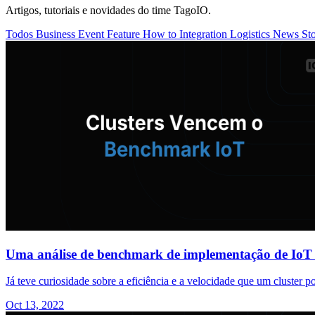
Artigos, tutoriais e novidades do time TagoIO.
Todos
Business
Event
Feature
How to
Integration
Logistics
News
St
Uma análise de benchmark de implementação de IoT 
Já teve curiosidade sobre a eficiência e a velocidade que um cluster 
Oct 13, 2022