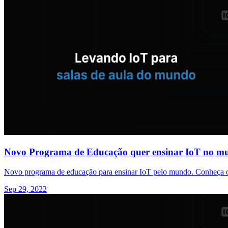
Novo Programa de Educação quer ensinar IoT no m
Novo programa de educação para ensinar IoT pelo mundo. Conheça os o
Sep 29, 2022