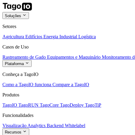
Soluções
Setores
Agricultura
Edifícios
Energia
Industrial
Logística
Casos de Uso
Rastreamento de Gado
Equipamentos e Maquinário
Monitoramento de
Plataforma
Conheça a TagoIO
Como a TagoIO funciona
Compare a TagoIO
Produtos
TagoIO
TagoRUN
TagoCore
TagoDeploy
TagoTiP
Funcionalidades
Visualização
Analytics
Backend
Whitelabel
Recursos