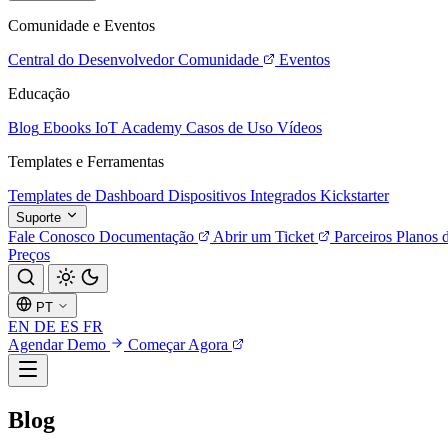
Comunidade e Eventos
Central do Desenvolvedor
Comunidade
Eventos
Educação
Blog
Ebooks
IoT Academy
Casos de Uso
Vídeos
Templates e Ferramentas
Templates de Dashboard
Dispositivos Integrados
Kickstarter
Suporte
Fale Conosco
Documentação
Abrir um Ticket
Parceiros
Planos 
Preços
PT
EN
DE
ES
FR
Agendar Demo
Começar Agora
Blog