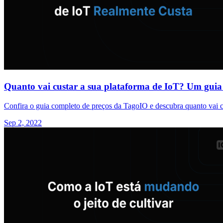
Quanto vai custar a sua plataforma de IoT? Um guia 
Confira o guia completo de preços da TagoIO e descubra quanto vai c
Sep 2, 2022