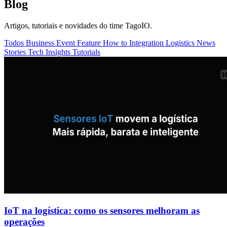
Blog
Artigos, tutoriais e novidades do time TagoIO.
Todos
Business
Event
Feature
How to
Integration
Logistics
News
Stories
Tech Insights
Tutorials
IoT na logística: como os sensores melhoram as
operações