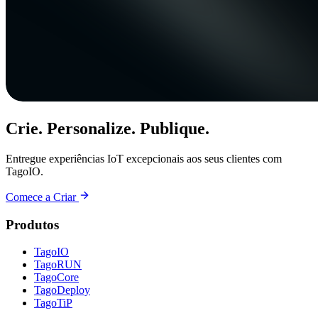
Crie. Personalize. Publique.
Entregue experiências IoT excepcionais aos seus clientes com
TagoIO.
Comece a Criar
Produtos
TagoIO
TagoRUN
TagoCore
TagoDeploy
TagoTiP