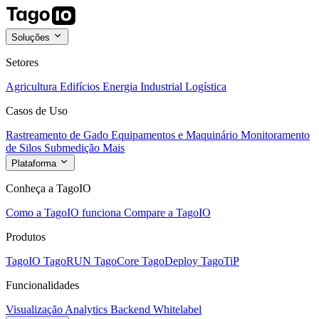
Soluções
Setores
Agricultura
Edifícios
Energia
Industrial
Logística
Casos de Uso
Rastreamento de Gado
Equipamentos e Maquinário
Monitoramento
de Silos
Submedição
Mais
Plataforma
Conheça a TagoIO
Como a TagoIO funciona
Compare a TagoIO
Produtos
TagoIO
TagoRUN
TagoCore
TagoDeploy
TagoTiP
Funcionalidades
Visualização
Analytics
Backend
Whitelabel