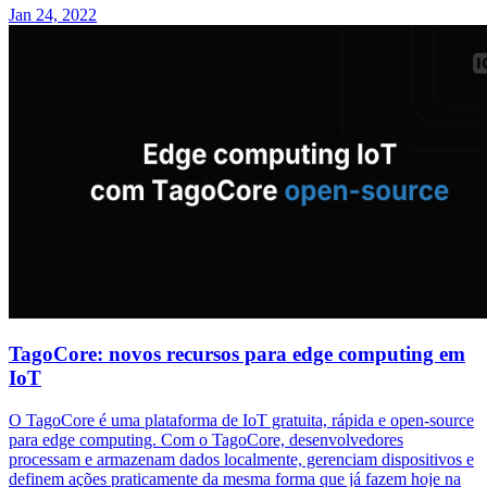
Jan 24, 2022
TagoCore: novos recursos para edge computing em
IoT
O TagoCore é uma plataforma de IoT gratuita, rápida e open-source
para edge computing. Com o TagoCore, desenvolvedores
processam e armazenam dados localmente, gerenciam dispositivos e
definem ações praticamente da mesma forma que já fazem hoje na