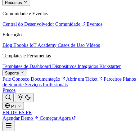
Recursos
Comunidade e Eventos
Central do Desenvolvedor
Comunidade
Eventos
Educação
Blog
Ebooks
IoT Academy
Casos de Uso
Vídeos
Templates e Ferramentas
Templates de Dashboard
Dispositivos Integrados
Kickstarter
Suporte
Fale Conosco
Documentação
Abrir um Ticket
Parceiros
Planos
de Suporte
Serviços Profissionais
Preços
PT
EN
DE
ES
FR
Agendar Demo
Começar Agora