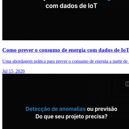
Como prever o consumo de energia com dados de Io
Uma abordagem prática para prever o consumo de energia a partir de 
Jul 15, 2026