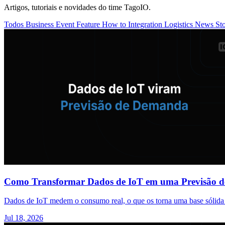
Artigos, tutoriais e novidades do time TagoIO.
Todos
Business
Event
Feature
How to
Integration
Logistics
News
St
Como Transformar Dados de IoT em uma Previsão 
Dados de IoT medem o consumo real, o que os torna uma base sólida
Jul 18, 2026