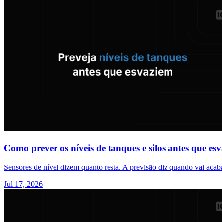
Como prever os níveis de tanques e silos antes que es
Sensores de nível dizem quanto resta. A previsão diz quando vai aca
Jul 17, 2026