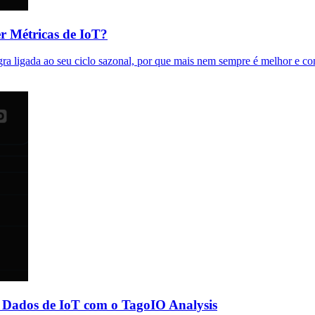
r Métricas de IoT?
gra ligada ao seu ciclo sazonal, por que mais nem sempre é melhor e co
Dados de IoT com o TagoIO Analysis