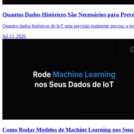
Quantos Dados Históricos São Necessários para Preve
Quantos dados históricos de IoT uma previsão realmente precisa: a re
Jul 13, 2026
Como Rodar Modelos de Machine Learning nos Seus 