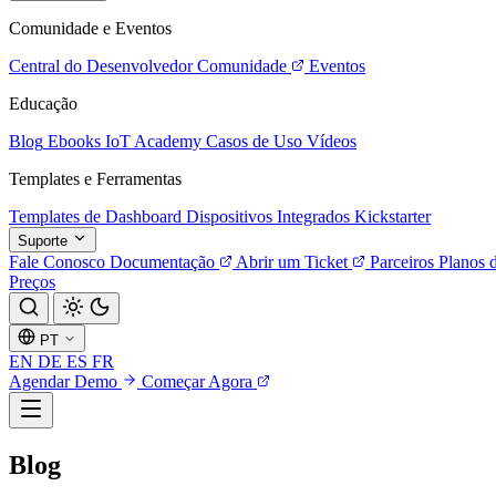
Comunidade e Eventos
Central do Desenvolvedor
Comunidade
Eventos
Educação
Blog
Ebooks
IoT Academy
Casos de Uso
Vídeos
Templates e Ferramentas
Templates de Dashboard
Dispositivos Integrados
Kickstarter
Suporte
Fale Conosco
Documentação
Abrir um Ticket
Parceiros
Planos 
Preços
PT
EN
DE
ES
FR
Agendar Demo
Começar Agora
Blog