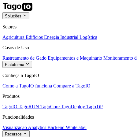
Soluções
Setores
Agricultura
Edifícios
Energia
Industrial
Logística
Casos de Uso
Rastreamento de Gado
Equipamentos e Maquinário
Monitoramento de
Plataforma
Conheça a TagoIO
Como a TagoIO funciona
Compare a TagoIO
Produtos
TagoIO
TagoRUN
TagoCore
TagoDeploy
TagoTiP
Funcionalidades
Visualização
Analytics
Backend
Whitelabel
Recursos