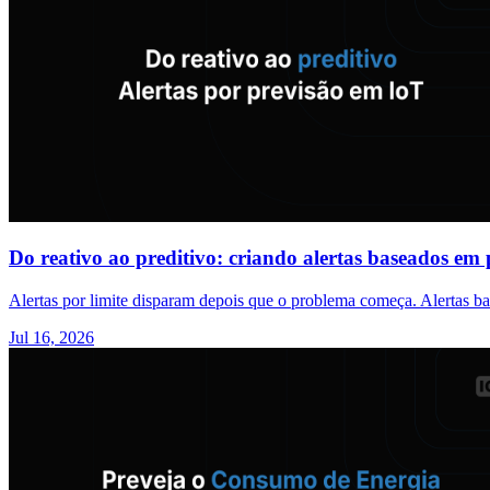
Do reativo ao preditivo: criando alertas baseados em
Alertas por limite disparam depois que o problema começa. Alertas b
Jul 16, 2026