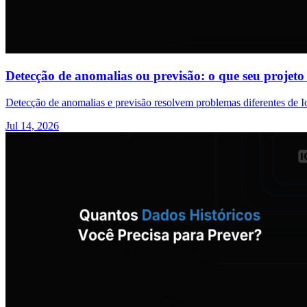
Detecção de anomalias ou previsão: o que seu projeto
Detecção de anomalias e previsão resolvem problemas diferentes de I
Jul 14, 2026