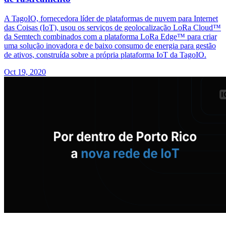
A TagoIO, fornecedora líder de plataformas de nuvem para Internet
das Coisas (IoT), usou os serviços de geolocalização LoRa Cloud™
da Semtech combinados com a plataforma LoRa Edge™ para criar
uma solução inovadora e de baixo consumo de energia para gestão
de ativos, construída sobre a própria plataforma IoT da TagoIO.
Oct 19, 2020