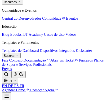
Recursos
Comunidade e Eventos
Central do Desenvolvedor
Comunidade
Eventos
Educação
Blog
Ebooks
IoT Academy
Casos de Uso
Vídeos
Templates e Ferramentas
Templates de Dashboard
Dispositivos Integrados
Kickstarter
Suporte
Fale Conosco
Documentação
Abrir um Ticket
Parceiros
Planos
de Suporte
Serviços Profissionais
Preços
PT
EN
DE
ES
FR
Agendar Demo
Começar Agora