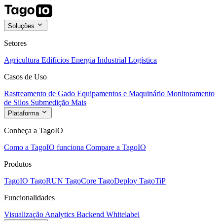
Soluções
Setores
Agricultura
Edifícios
Energia
Industrial
Logística
Casos de Uso
Rastreamento de Gado
Equipamentos e Maquinário
Monitoramento
de Silos
Submedição
Mais
Plataforma
Conheça a TagoIO
Como a TagoIO funciona
Compare a TagoIO
Produtos
TagoIO
TagoRUN
TagoCore
TagoDeploy
TagoTiP
Funcionalidades
Visualização
Analytics
Backend
Whitelabel