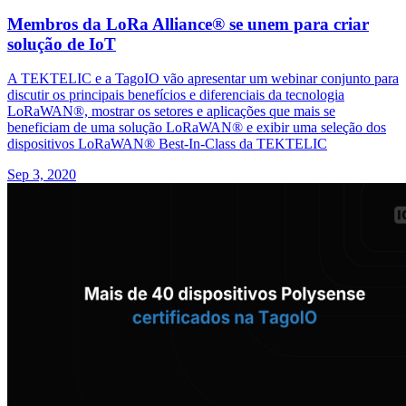
Membros da LoRa Alliance® se unem para criar
solução de IoT
A TEKTELIC e a TagoIO vão apresentar um webinar conjunto para
discutir os principais benefícios e diferenciais da tecnologia
LoRaWAN®, mostrar os setores e aplicações que mais se
beneficiam de uma solução LoRaWAN® e exibir uma seleção dos
dispositivos LoRaWAN® Best-In-Class da TEKTELIC
Sep 3, 2020