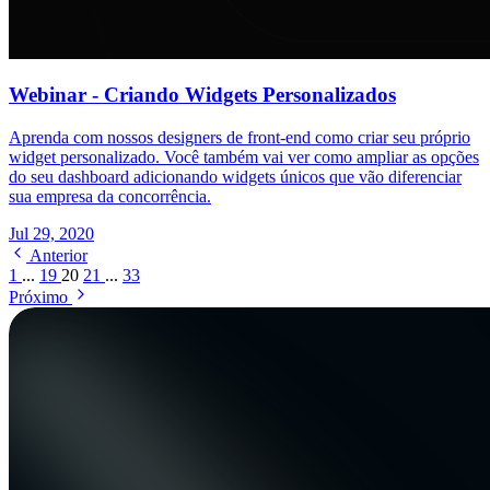
Webinar - Criando Widgets Personalizados
Aprenda com nossos designers de front-end como criar seu próprio
widget personalizado. Você também vai ver como ampliar as opções
do seu dashboard adicionando widgets únicos que vão diferenciar
sua empresa da concorrência.
Jul 29, 2020
Anterior
1
...
19
20
21
...
33
Próximo