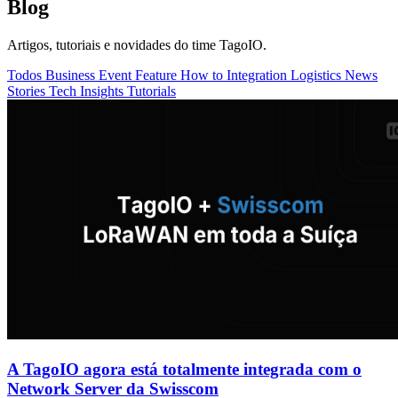
Blog
Artigos, tutoriais e novidades do time TagoIO.
Todos
Business
Event
Feature
How to
Integration
Logistics
News
Stories
Tech Insights
Tutorials
A TagoIO agora está totalmente integrada com o
Network Server da Swisscom