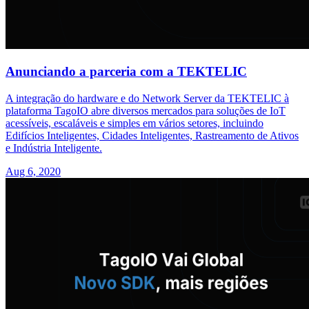
Anunciando a parceria com a TEKTELIC
A integração do hardware e do Network Server da TEKTELIC à
plataforma TagoIO abre diversos mercados para soluções de IoT
acessíveis, escaláveis e simples em vários setores, incluindo
Edifícios Inteligentes, Cidades Inteligentes, Rastreamento de Ativos
e Indústria Inteligente.
Aug 6, 2020