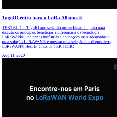
TagoIO entra para a LoRa Alliance®
TEKTELIC e TagoIO apresentarão um webinar conjunto para
discutir os principais benefícios e diferenciais da tecnologia
LoRaWAN®, indicar as indústrias e aplicações mais adequadas a
uma solução LoRaWAN® e mostrar uma seleção dos dispositivos
LoRaWAN® Best-In-Class da TEKTELIC
Aug 11, 2020