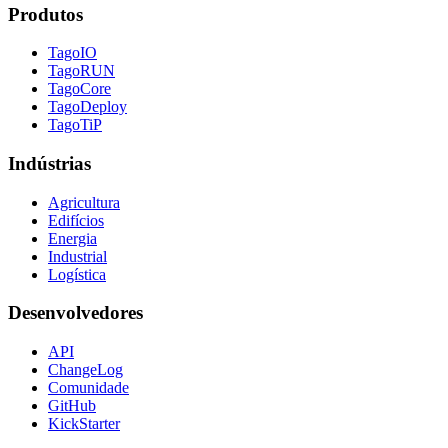
Produtos
TagoIO
TagoRUN
TagoCore
TagoDeploy
TagoTiP
Indústrias
Agricultura
Edifícios
Energia
Industrial
Logística
Desenvolvedores
API
ChangeLog
Comunidade
GitHub
KickStarter