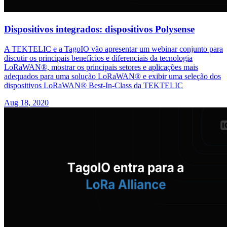
Dispositivos integrados: dispositivos Polysense
A TEKTELIC e a TagoIO vão apresentar um webinar conjunto para
discutir os principais benefícios e diferenciais da tecnologia
LoRaWAN®, mostrar os principais setores e aplicações mais
adequados para uma solução LoRaWAN® e exibir uma seleção dos
dispositivos LoRaWAN® Best-In-Class da TEKTELIC
Aug 18, 2020