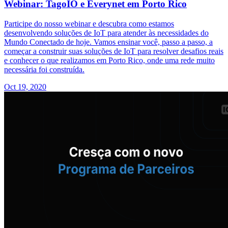
Webinar: TagoIO e Everynet em Porto Rico
Participe do nosso webinar e descubra como estamos
desenvolvendo soluções de IoT para atender às necessidades do
Mundo Conectado de hoje. Vamos ensinar você, passo a passo, a
começar a construir suas soluções de IoT para resolver desafios reais
e conhecer o que realizamos em Porto Rico, onde uma rede muito
necessária foi construída.
Oct 19, 2020