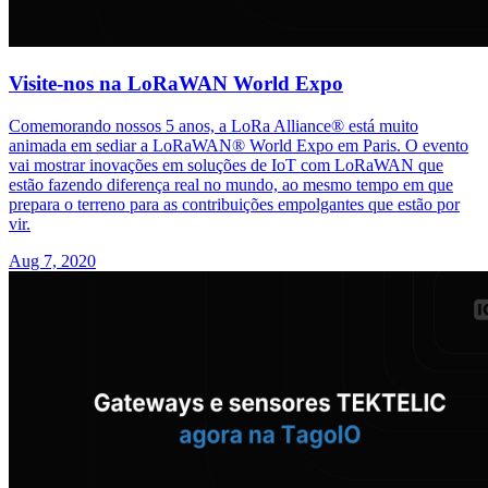
Visite-nos na LoRaWAN World Expo
Comemorando nossos 5 anos, a LoRa Alliance® está muito
animada em sediar a LoRaWAN® World Expo em Paris. O evento
vai mostrar inovações em soluções de IoT com LoRaWAN que
estão fazendo diferença real no mundo, ao mesmo tempo em que
prepara o terreno para as contribuições empolgantes que estão por
vir.
Aug 7, 2020