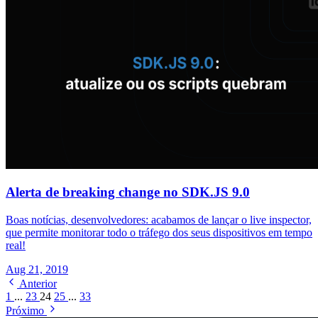
Alerta de breaking change no SDK.JS 9.0
Boas notícias, desenvolvedores: acabamos de lançar o live inspector,
que permite monitorar todo o tráfego dos seus dispositivos em tempo
real!
Aug 21, 2019
Anterior
1
...
23
24
25
...
33
Próximo