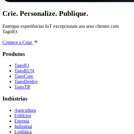
Crie. Personalize. Publique.
Entregue experiências IoT excepcionais aos seus clientes com
TagoIO.
Comece a Criar
Produtos
TagoIO
TagoRUN
TagoCore
TagoDeploy
TagoTiP
Indústrias
Agricultura
Edifícios
Energia
Industrial
Logística