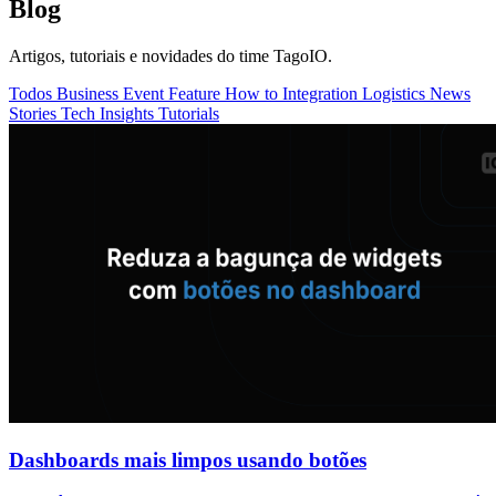
Blog
Artigos, tutoriais e novidades do time TagoIO.
Todos
Business
Event
Feature
How to
Integration
Logistics
News
Stories
Tech Insights
Tutorials
Dashboards mais limpos usando botões