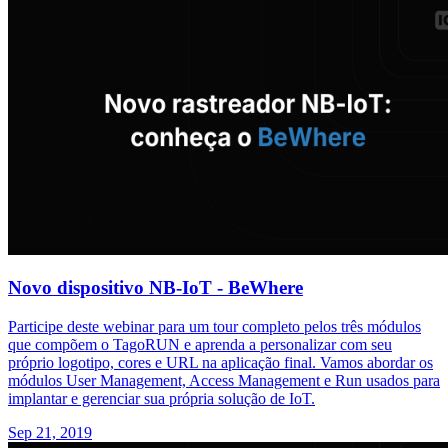
Novo dispositivo NB-IoT - BeWhere
Participe deste webinar para um tour completo pelos três módulos
que compõem o TagoRUN e aprenda a personalizar com seu
próprio logotipo, cores e URL na aplicação final. Vamos abordar os
módulos User Management, Access Management e Run usados para
implantar e gerenciar sua própria solução de IoT.
Sep 21, 2019