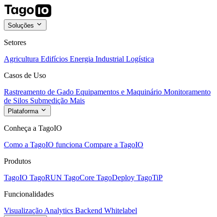
Soluções
Setores
Agricultura
Edifícios
Energia
Industrial
Logística
Casos de Uso
Rastreamento de Gado
Equipamentos e Maquinário
Monitoramento
de Silos
Submedição
Mais
Plataforma
Conheça a TagoIO
Como a TagoIO funciona
Compare a TagoIO
Produtos
TagoIO
TagoRUN
TagoCore
TagoDeploy
TagoTiP
Funcionalidades
Visualização
Analytics
Backend
Whitelabel