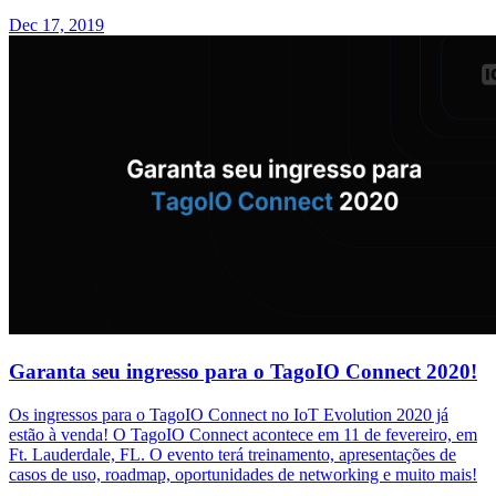
Dec 17, 2019
Garanta seu ingresso para o TagoIO Connect 2020!
Os ingressos para o TagoIO Connect no IoT Evolution 2020 já
estão à venda! O TagoIO Connect acontece em 11 de fevereiro, em
Ft. Lauderdale, FL. O evento terá treinamento, apresentações de
casos de uso, roadmap, oportunidades de networking e muito mais!