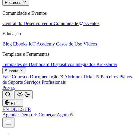
Recursos
Comunidade e Eventos
Central do Desenvolvedor
Comunidade
Eventos
Educação
Blog
Ebooks
IoT Academy
Casos de Uso
Vídeos
Templates e Ferramentas
Templates de Dashboard
Dispositivos Integrados
Kickstarter
Suporte
Fale Conosco
Documentação
Abrir um Ticket
Parceiros
Planos
de Suporte
Serviços Profissionais
Preços
PT
EN
DE
ES
FR
Agendar Demo
Começar Agora