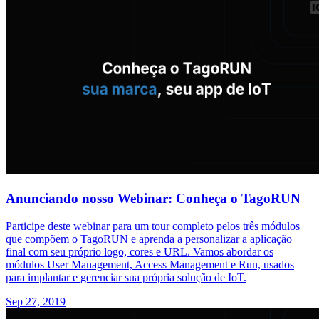
Anunciando nosso Webinar: Conheça o TagoRUN
Participe deste webinar para um tour completo pelos três módulos
que compõem o TagoRUN e aprenda a personalizar a aplicação
final com seu próprio logo, cores e URL. Vamos abordar os
módulos User Management, Access Management e Run, usados
para implantar e gerenciar sua própria solução de IoT.
Sep 27, 2019