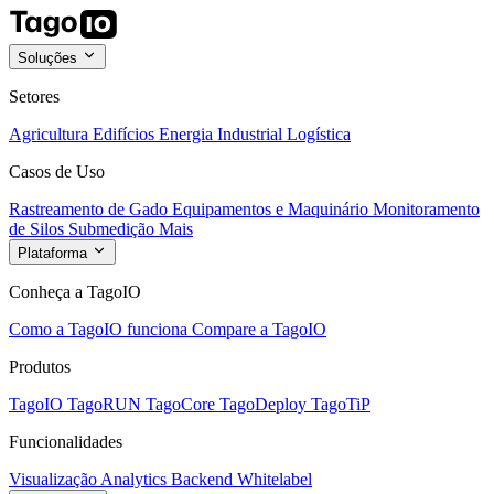
Soluções
Setores
Agricultura
Edifícios
Energia
Industrial
Logística
Casos de Uso
Rastreamento de Gado
Equipamentos e Maquinário
Monitoramento
de Silos
Submedição
Mais
Plataforma
Conheça a TagoIO
Como a TagoIO funciona
Compare a TagoIO
Produtos
TagoIO
TagoRUN
TagoCore
TagoDeploy
TagoTiP
Funcionalidades
Visualização
Analytics
Backend
Whitelabel