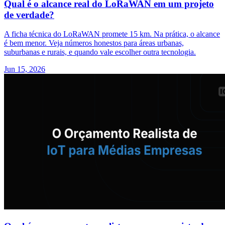
Qual é o alcance real do LoRaWAN em um projeto
de verdade?
A ficha técnica do LoRaWAN promete 15 km. Na prática, o alcance
é bem menor. Veja números honestos para áreas urbanas,
suburbanas e rurais, e quando vale escolher outra tecnologia.
Jun 15, 2026