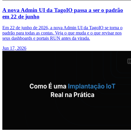
A nova Admin UI da TagoIO passa a ser o padrão
em 22 de junho
Em 22 de junho de 2026, a nova Admin UI da TagoIO se torna o
padrão para todas as contas. Veja o que muda e o que revisar nos
seus dashboards e portais RUN antes da virada.
Jun 17, 2026