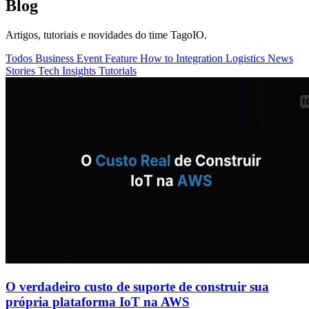
Blog
Artigos, tutoriais e novidades do time TagoIO.
Todos
Business
Event
Feature
How to
Integration
Logistics
News
Stories
Tech Insights
Tutorials
O verdadeiro custo de suporte de construir sua
própria plataforma IoT na AWS