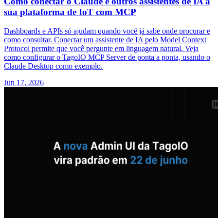
Como conectar o Claude e outros assistentes de IA à
sua plataforma de IoT com MCP
Dashboards e APIs só ajudam quando você já sabe onde procurar e
como consultar. Conectar um assistente de IA pelo Model Context
Protocol permite que você pergunte em linguagem natural. Veja
como configurar o TagoIO MCP Server de ponta a ponta, usando o
Claude Desktop como exemplo.
Jun 17, 2026