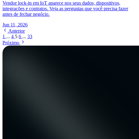
Vendor lock-in em IoT aparece nos seus dados, dispositivos,
integrações e contratos. Veja as perguntas que você precisa fazer
antes de fechar negócio.
Jun 11, 2026
Anterior
1
...
4
5
6
...
33
Próximo