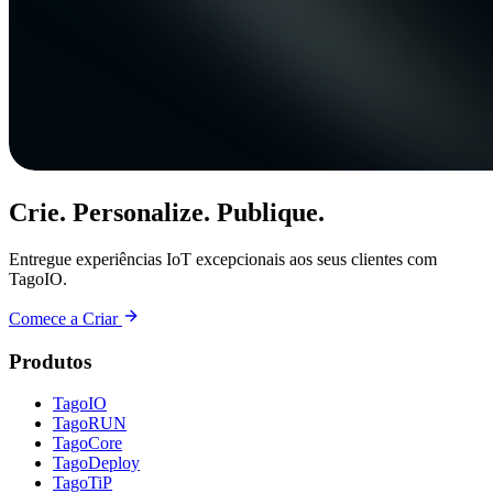
Crie. Personalize. Publique.
Entregue experiências IoT excepcionais aos seus clientes com
TagoIO.
Comece a Criar
Produtos
TagoIO
TagoRUN
TagoCore
TagoDeploy
TagoTiP