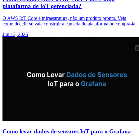
plataforma de IoT gerenciada?
O AWS IoT Core é infraestrutura, não um produto pronto. Veja
como decidir se vale construir a camada de plataforma ou comprá-la.
Jun 13, 2026
Como levar dados de sensores IoT para o Grafana