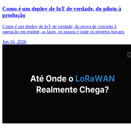
Como é um deploy de IoT de verdade, do piloto à
produção
Como é um deploy de IoT de verdade, da prova de conceito à
operação em regime, as fases, os prazos e onde os projetos travam.
Jun 16, 2026