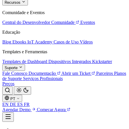
Recursos
Comunidade e Eventos
Central do Desenvolvedor
Comunidade
Eventos
Educação
Blog
Ebooks
IoT Academy
Casos de Uso
Vídeos
Templates e Ferramentas
Templates de Dashboard
Dispositivos Integrados
Kickstarter
Suporte
Fale Conosco
Documentação
Abrir um Ticket
Parceiros
Planos
de Suporte
Serviços Profissionais
Preços
PT
EN
DE
ES
FR
Agendar Demo
Começar Agora