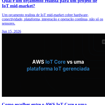
Qual é um orçamento realista para um projeto de
IoT mid-market?
Um orçamento realista de IoT mid-market cobre hardware,
conectividade, plataforma, integração e operação contínua, não só os
sensores.
Jun 15, 2026
Como escolher entre o AWS IoT Core e uma