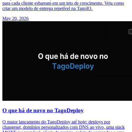
para cada cliente esbarram em um teto de crescimento. Veja como
criar um modelo de entrega repetível na TagoIO.
May 20, 2026
O que há de novo no TagoDeploy
O maior lançamento do TagoDeploy até hoje: deploys por
changeset, domínios personalizados com DNS ao vivo, uma stack