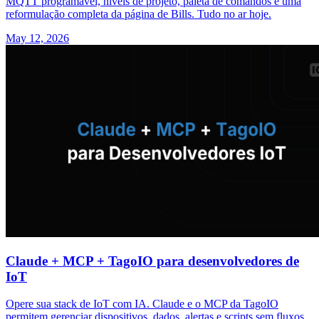
MQTT programável, níveis de projeto, paleta de comandos e uma
reformulação completa da página de Bills. Tudo no ar hoje.
May 12, 2026
Claude + MCP + TagoIO para desenvolvedores de
IoT
Opere sua stack de IoT com IA. Claude e o MCP da TagoIO
permitem gerenciar dispositivos, dados, alertas e scripts sem fluxos