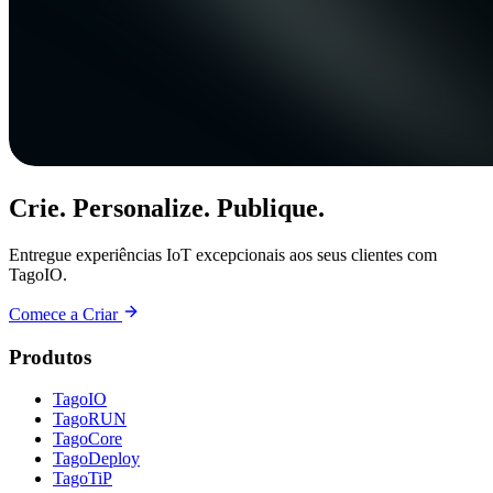
Crie. Personalize. Publique.
Entregue experiências IoT excepcionais aos seus clientes com
TagoIO.
Comece a Criar
Produtos
TagoIO
TagoRUN
TagoCore
TagoDeploy
TagoTiP