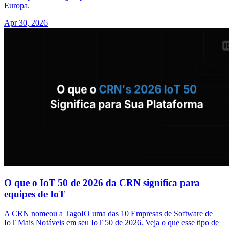
Europa.
Apr 30, 2026
O que o IoT 50 de 2026 da CRN significa para
equipes de IoT
A CRN nomeou a TagoIO uma das 10 Empresas de Software de
IoT Mais Notáveis em seu IoT 50 de 2026. Veja o que esse tipo de