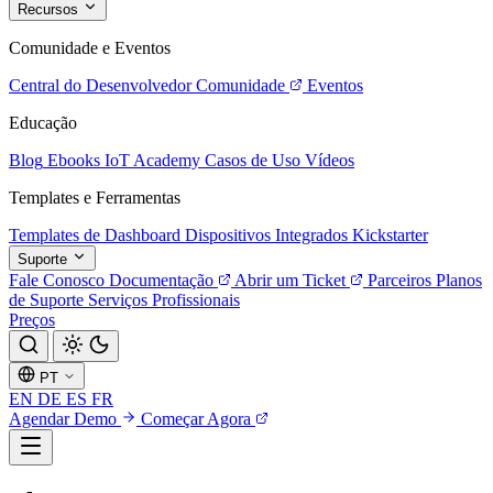
Recursos
Comunidade e Eventos
Central do Desenvolvedor
Comunidade
Eventos
Educação
Blog
Ebooks
IoT Academy
Casos de Uso
Vídeos
Templates e Ferramentas
Templates de Dashboard
Dispositivos Integrados
Kickstarter
Suporte
Fale Conosco
Documentação
Abrir um Ticket
Parceiros
Planos
de Suporte
Serviços Profissionais
Preços
PT
EN
DE
ES
FR
Agendar Demo
Começar Agora