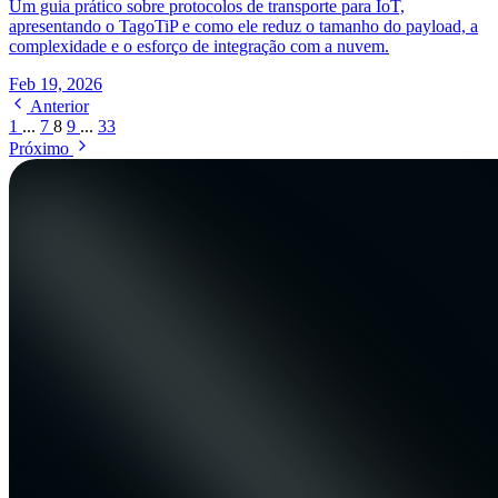
Um guia prático sobre protocolos de transporte para IoT,
apresentando o TagoTiP e como ele reduz o tamanho do payload, a
complexidade e o esforço de integração com a nuvem.
Feb 19, 2026
Anterior
1
...
7
8
9
...
33
Próximo