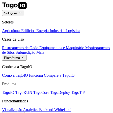
Soluções
Setores
Agricultura
Edifícios
Energia
Industrial
Logística
Casos de Uso
Rastreamento de Gado
Equipamentos e Maquinário
Monitoramento
de Silos
Submedição
Mais
Plataforma
Conheça a TagoIO
Como a TagoIO funciona
Compare a TagoIO
Produtos
TagoIO
TagoRUN
TagoCore
TagoDeploy
TagoTiP
Funcionalidades
Visualização
Analytics
Backend
Whitelabel