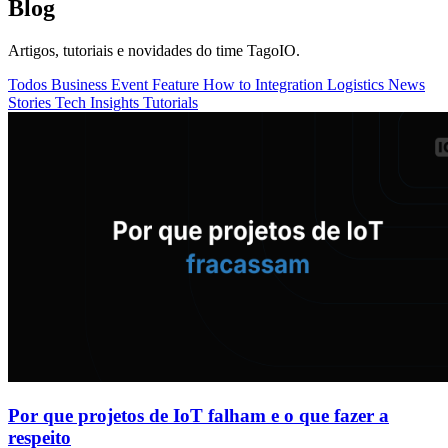
Blog
Artigos, tutoriais e novidades do time TagoIO.
Todos
Business
Event
Feature
How to
Integration
Logistics
News
Stories
Tech Insights
Tutorials
Por que projetos de IoT falham e o que fazer a
respeito