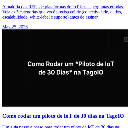
A maioria das RFPs de plataformas de IoT faz as perguntas erradas.
Veja as 5 categorias que você precisa cobrir (conectividade, dados,
escalabilidade, white-label e suporte) antes de assinar.
May 25, 2026
Como rodar um piloto de IoT de 30 dias na TagoIO
Um guia passo a passo para rodar um piloto de IoT de 30 dias na