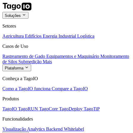
Soluções
Setores
Agricultura
Edifícios
Energia
Industrial
Logística
Casos de Uso
Rastreamento de Gado
Equipamentos e Maquinário
Monitoramento
de Silos
Submedição
Mais
Plataforma
Conheça a TagoIO
Como a TagoIO funciona
Compare a TagoIO
Produtos
TagoIO
TagoRUN
TagoCore
TagoDeploy
TagoTiP
Funcionalidades
Visualização
Analytics
Backend
Whitelabel