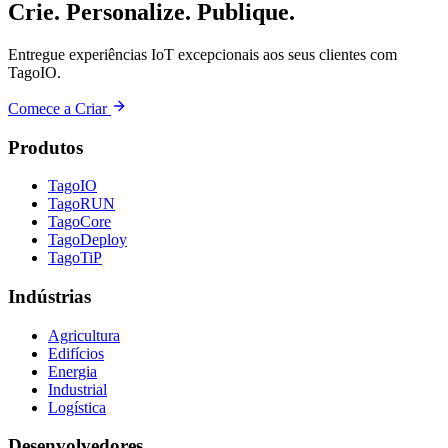
Crie. Personalize. Publique.
Entregue experiências IoT excepcionais aos seus clientes com
TagoIO.
Comece a Criar
Produtos
TagoIO
TagoRUN
TagoCore
TagoDeploy
TagoTiP
Indústrias
Agricultura
Edifícios
Energia
Industrial
Logística
Desenvolvedores