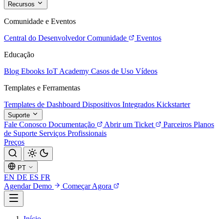
Recursos
Comunidade e Eventos
Central do Desenvolvedor
Comunidade
Eventos
Educação
Blog
Ebooks
IoT Academy
Casos de Uso
Vídeos
Templates e Ferramentas
Templates de Dashboard
Dispositivos Integrados
Kickstarter
Suporte
Fale Conosco
Documentação
Abrir um Ticket
Parceiros
Planos
de Suporte
Serviços Profissionais
Preços
PT
EN
DE
ES
FR
Agendar Demo
Começar Agora
Início