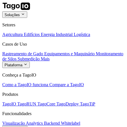
Soluções
Setores
Agricultura
Edifícios
Energia
Industrial
Logística
Casos de Uso
Rastreamento de Gado
Equipamentos e Maquinário
Monitoramento
de Silos
Submedição
Mais
Plataforma
Conheça a TagoIO
Como a TagoIO funciona
Compare a TagoIO
Produtos
TagoIO
TagoRUN
TagoCore
TagoDeploy
TagoTiP
Funcionalidades
Visualização
Analytics
Backend
Whitelabel