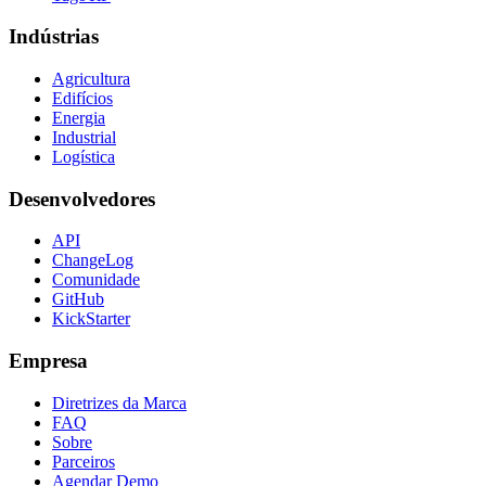
Indústrias
Agricultura
Edifícios
Energia
Industrial
Logística
Desenvolvedores
API
ChangeLog
Comunidade
GitHub
KickStarter
Empresa
Diretrizes da Marca
FAQ
Sobre
Parceiros
Agendar Demo