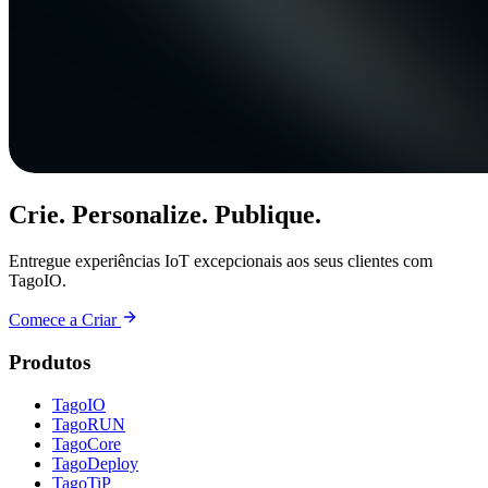
Crie. Personalize. Publique.
Entregue experiências IoT excepcionais aos seus clientes com
TagoIO.
Comece a Criar
Produtos
TagoIO
TagoRUN
TagoCore
TagoDeploy
TagoTiP