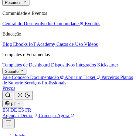
Recursos
Comunidade e Eventos
Central do Desenvolvedor
Comunidade
Eventos
Educação
Blog
Ebooks
IoT Academy
Casos de Uso
Vídeos
Templates e Ferramentas
Templates de Dashboard
Dispositivos Integrados
Kickstarter
Suporte
Fale Conosco
Documentação
Abrir um Ticket
Parceiros
Planos
de Suporte
Serviços Profissionais
Preços
PT
EN
DE
ES
FR
Agendar Demo
Começar Agora
Início