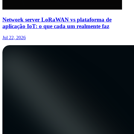
Network server LoRaWAN vs plataforma de
aplicação IoT: o que cada um realmente faz
Jul 22, 2026