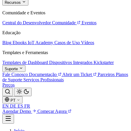
Recursos
Comunidade e Eventos
Central do Desenvolvedor
Comunidade
Eventos
Educação
Blog
Ebooks
IoT Academy
Casos de Uso
Vídeos
Templates e Ferramentas
Templates de Dashboard
Dispositivos Integrados
Kickstarter
Suporte
Fale Conosco
Documentação
Abrir um Ticket
Parceiros
Planos
de Suporte
Serviços Profissionais
Preços
PT
EN
DE
ES
FR
Agendar Demo
Começar Agora
Início