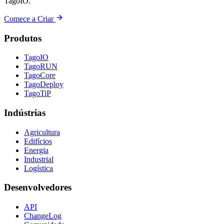
TagoIO.
Comece a Criar
Produtos
TagoIO
TagoRUN
TagoCore
TagoDeploy
TagoTiP
Indústrias
Agricultura
Edifícios
Energia
Industrial
Logística
Desenvolvedores
API
ChangeLog