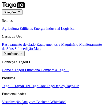
Soluções
Setores
Agricultura
Edifícios
Energia
Industrial
Logística
Casos de Uso
Rastreamento de Gado
Equipamentos e Maquinário
Monitoramento
de Silos
Submedição
Mais
Plataforma
Conheça a TagoIO
Como a TagoIO funciona
Compare a TagoIO
Produtos
TagoIO
TagoRUN
TagoCore
TagoDeploy
TagoTiP
Funcionalidades
Visualização
Analytics
Backend
Whitelabel