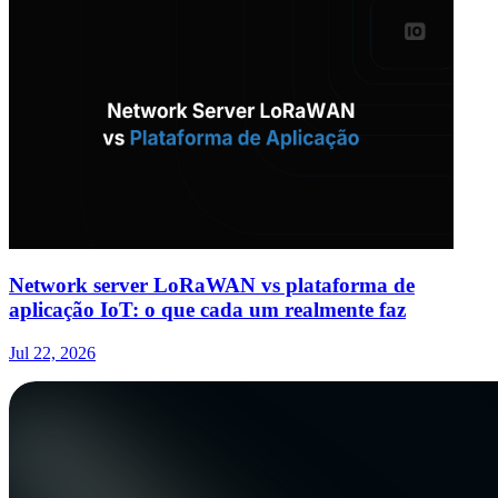
Network server LoRaWAN vs plataforma de
aplicação IoT: o que cada um realmente faz
Jul 22, 2026