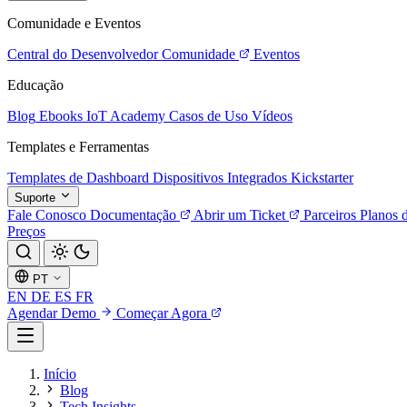
Comunidade e Eventos
Central do Desenvolvedor
Comunidade
Eventos
Educação
Blog
Ebooks
IoT Academy
Casos de Uso
Vídeos
Templates e Ferramentas
Templates de Dashboard
Dispositivos Integrados
Kickstarter
Suporte
Fale Conosco
Documentação
Abrir um Ticket
Parceiros
Planos 
Preços
PT
EN
DE
ES
FR
Agendar Demo
Começar Agora
Início
Blog
Tech Insights