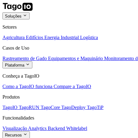
Soluções
Setores
Agricultura
Edifícios
Energia
Industrial
Logística
Casos de Uso
Rastreamento de Gado
Equipamentos e Maquinário
Monitoramento de
Plataforma
Conheça a TagoIO
Como a TagoIO funciona
Compare a TagoIO
Produtos
TagoIO
TagoRUN
TagoCore
TagoDeploy
TagoTiP
Funcionalidades
Visualização
Analytics
Backend
Whitelabel
Recursos