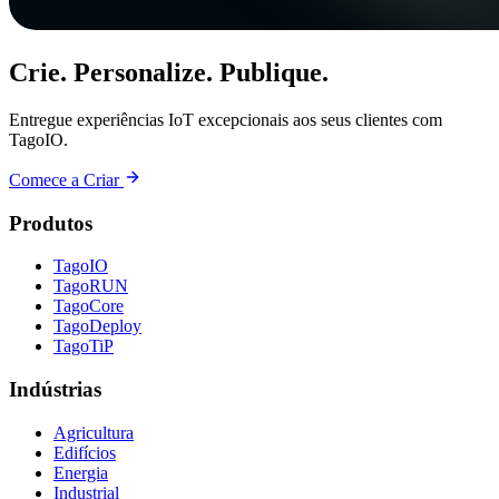
Crie. Personalize. Publique.
Entregue experiências IoT excepcionais aos seus clientes com
TagoIO.
Comece a Criar
Produtos
TagoIO
TagoRUN
TagoCore
TagoDeploy
TagoTiP
Indústrias
Agricultura
Edifícios
Energia
Industrial