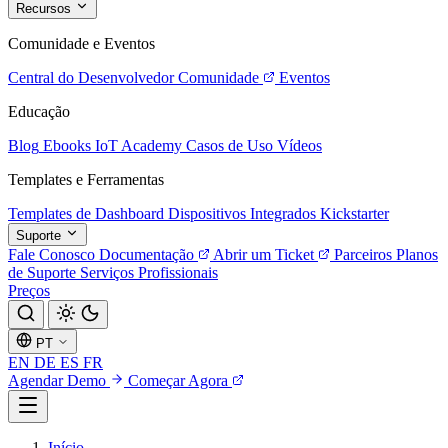
Recursos
Comunidade e Eventos
Central do Desenvolvedor
Comunidade
Eventos
Educação
Blog
Ebooks
IoT Academy
Casos de Uso
Vídeos
Templates e Ferramentas
Templates de Dashboard
Dispositivos Integrados
Kickstarter
Suporte
Fale Conosco
Documentação
Abrir um Ticket
Parceiros
Planos
de Suporte
Serviços Profissionais
Preços
PT
EN
DE
ES
FR
Agendar Demo
Começar Agora
Início