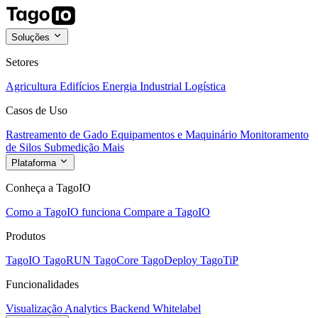
Soluções
Setores
Agricultura
Edifícios
Energia
Industrial
Logística
Casos de Uso
Rastreamento de Gado
Equipamentos e Maquinário
Monitoramento
de Silos
Submedição
Mais
Plataforma
Conheça a TagoIO
Como a TagoIO funciona
Compare a TagoIO
Produtos
TagoIO
TagoRUN
TagoCore
TagoDeploy
TagoTiP
Funcionalidades
Visualização
Analytics
Backend
Whitelabel