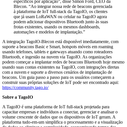
específicos por aplicação”, disse Simon Ford, CEO da
Blecon. “Ao integrar nossa rede de beacons gerenciada
à plataforma de IoT full-stack da TagoIO, os clientes
que já usam LoRaWAN ou celular na TagoIO agora
podem adicionar dispositivos Bluetooth junto às suas
frotas existentes, usando os mesmos dashboards,
automações e modelos de implantação.”
A integração TagoIO-Blecon está disponível imediatamente, com
suporte a beacons Basic e Smart, hotspots móveis em roaming
usando telefones, tablets e gateways atuando como roteadores
Bluetooth, e ingestão na nuvem via TagoIO. As organizações
podem começar a implantar redes de beacons Bluetooth hoje mesmo
usando suas contas existentes na TagoIO, com integrações diretas
com a nuvem e suporte a diversos cenários de implantação de
beacons. Um guia passo a passo para os usuários começarem a
construir suas próprias soluções de IoT pode ser encontrado aqui:
https://community.tago.io/
Sobre a TagoIO
A TagoIO é uma plataforma de IoT full-stack projetada para
capacitar empresas e indivíduos a conectar, gerenciar e analisar o
volume crescente de dados que os dispositivos de IoT geram. A
plataforma tudo-em-um simplifica o processamento e a visualização