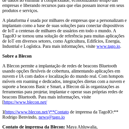
de dados ao eliminar a complexidade, economizando tempo das
empresas e liberando recursos para que elas possam inovar em seus
produtos e serviços.
A plataforma é usada por milhares de empresas que a personalizam e
implantam como a base de suas soluções para conectar dispositivos
de IoT a centenas de milhares de usuários em todo o mundo. A
TagoIO se tornou uma solução de referência para muitas aplicações
de IoT em diversos setores, como Agricultura, Edifícios, Energia,
Industrial e Logística. Para mais informações, visite
www.tago.io
.
Sobre a Blecon
A Blecon permite a implantação de redes de beacons Bluetooth
usando opções flexíveis de cobertura, alimentando aplicações em
nuvem e IA com dados e localização do mundo real. Com hotspots
móveis em roaming e dedicados, integrações diretas com a nuvem e
suporte a beacons Basic e Smart, a Blecon dá às organizações as
ferramentas para projetar, implantar e operar suas próprias redes de
beacons Bluetooth. Para mais informações, visite
[
https://www.blecon.net/
](
https://www.blecon.net/)**Contato
de imprensa da TagoIO:**
Rodrigo Benvindo,
news@tago.io
Contato de imprensa da Blecon:
Maya Ahluwalia,