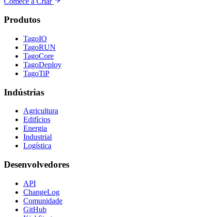
Comece a Criar
Produtos
TagoIO
TagoRUN
TagoCore
TagoDeploy
TagoTiP
Indústrias
Agricultura
Edifícios
Energia
Industrial
Logística
Desenvolvedores
API
ChangeLog
Comunidade
GitHub