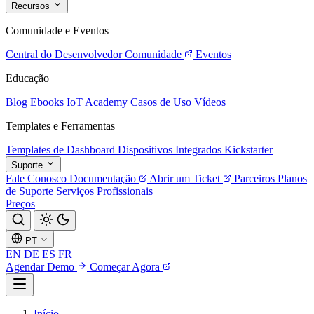
Recursos
Comunidade e Eventos
Central do Desenvolvedor
Comunidade
Eventos
Educação
Blog
Ebooks
IoT Academy
Casos de Uso
Vídeos
Templates e Ferramentas
Templates de Dashboard
Dispositivos Integrados
Kickstarter
Suporte
Fale Conosco
Documentação
Abrir um Ticket
Parceiros
Planos
de Suporte
Serviços Profissionais
Preços
PT
EN
DE
ES
FR
Agendar Demo
Começar Agora
Início