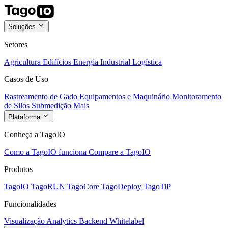
Soluções
Setores
Agricultura
Edifícios
Energia
Industrial
Logística
Casos de Uso
Rastreamento de Gado
Equipamentos e Maquinário
Monitoramento
de Silos
Submedição
Mais
Plataforma
Conheça a TagoIO
Como a TagoIO funciona
Compare a TagoIO
Produtos
TagoIO
TagoRUN
TagoCore
TagoDeploy
TagoTiP
Funcionalidades
Visualização
Analytics
Backend
Whitelabel