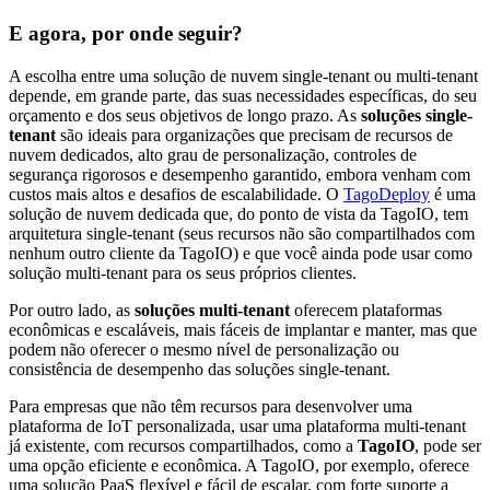
E agora, por onde seguir?
A escolha entre uma solução de nuvem single-tenant ou multi-tenant
depende, em grande parte, das suas necessidades específicas, do seu
orçamento e dos seus objetivos de longo prazo. As
soluções single-
tenant
são ideais para organizações que precisam de recursos de
nuvem dedicados, alto grau de personalização, controles de
segurança rigorosos e desempenho garantido, embora venham com
custos mais altos e desafios de escalabilidade. O
TagoDeploy
é uma
solução de nuvem dedicada que, do ponto de vista da TagoIO, tem
arquitetura single-tenant (seus recursos não são compartilhados com
nenhum outro cliente da TagoIO) e que você ainda pode usar como
solução multi-tenant para os seus próprios clientes.
Por outro lado, as
soluções multi-tenant
oferecem plataformas
econômicas e escaláveis, mais fáceis de implantar e manter, mas que
podem não oferecer o mesmo nível de personalização ou
consistência de desempenho das soluções single-tenant.
Para empresas que não têm recursos para desenvolver uma
plataforma de IoT personalizada, usar uma plataforma multi-tenant
já existente, com recursos compartilhados, como a
TagoIO
, pode ser
uma opção eficiente e econômica. A TagoIO, por exemplo, oferece
uma solução PaaS flexível e fácil de escalar, com forte suporte a