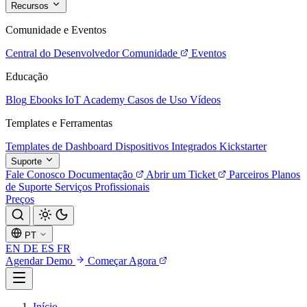
Recursos
Comunidade e Eventos
Central do Desenvolvedor
Comunidade
Eventos
Educação
Blog
Ebooks
IoT Academy
Casos de Uso
Vídeos
Templates e Ferramentas
Templates de Dashboard
Dispositivos Integrados
Kickstarter
Suporte
Fale Conosco
Documentação
Abrir um Ticket
Parceiros
Planos
de Suporte
Serviços Profissionais
Preços
PT
EN
DE
ES
FR
Agendar Demo
Começar Agora
Início