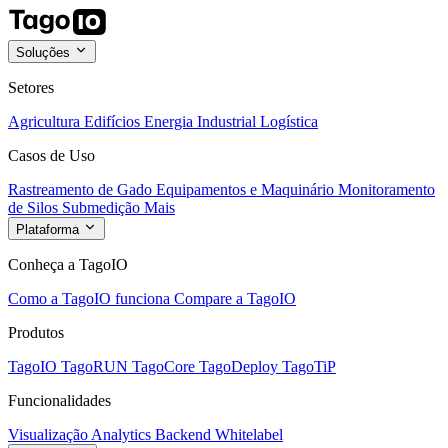
Soluções
Setores
Agricultura
Edifícios
Energia
Industrial
Logística
Casos de Uso
Rastreamento de Gado
Equipamentos e Maquinário
Monitoramento
de Silos
Submedição
Mais
Plataforma
Conheça a TagoIO
Como a TagoIO funciona
Compare a TagoIO
Produtos
TagoIO
TagoRUN
TagoCore
TagoDeploy
TagoTiP
Funcionalidades
Visualização
Analytics
Backend
Whitelabel