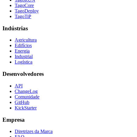
TagoCore
TagoDeploy
TagoTiP
Indústrias
Agricultura
Edifícios
Energia
Industrial
Logística
Desenvolvedores
API
ChangeLog
Comunidade
GitHub
KickStarter
Empresa
Diretrizes da Marca
FAQ