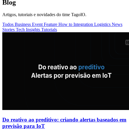
Blog
Artigos, tutoriais e novidades do time TagoIO.
Todos
Business
Event
Feature
How to
Integration
Logistics
News
Stories
Tech Insights
Tutorials
Do reativo ao preditivo: criando alertas baseados em
previsão para IoT