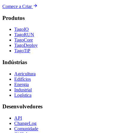
Comece a Criar
Produtos
TagoIO
TagoRUN
TagoCore
TagoDeploy
TagoTiP
Indústrias
Agricultura
Edifícios
Energia
Industrial
Logística
Desenvolvedores
API
ChangeLog
Comunidade