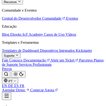
Recursos
Comunidade e Eventos
Central do Desenvolvedor
Comunidade
Eventos
Educação
Blog
Ebooks
IoT Academy
Casos de Uso
Vídeos
Templates e Ferramentas
Templates de Dashboard
Dispositivos Integrados
Kickstarter
Suporte
Fale Conosco
Documentação
Abrir um Ticket
Parceiros
Planos
de Suporte
Serviços Profissionais
Preços
PT
EN
DE
ES
FR
Agendar Demo
Começar Agora