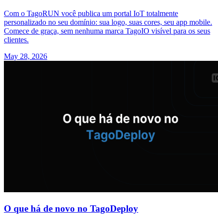
Com o TagoRUN você publica um portal IoT totalmente
personalizado no seu domínio: sua logo, suas cores, seu app mobile.
Comece de graça, sem nenhuma marca TagoIO visível para os seus
clientes.
May 28, 2026
O que há de novo no TagoDeploy