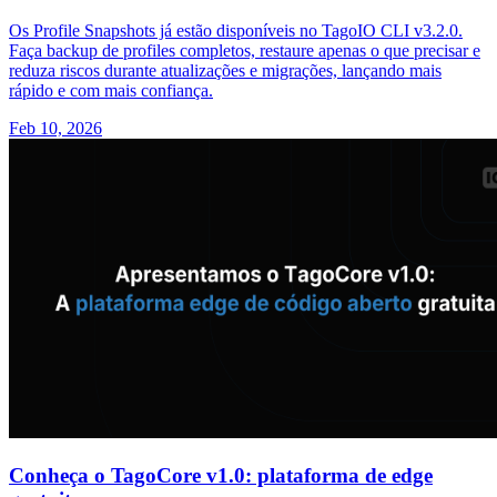
Os Profile Snapshots já estão disponíveis no TagoIO CLI v3.2.0.
Faça backup de profiles completos, restaure apenas o que precisar e
reduza riscos durante atualizações e migrações, lançando mais
rápido e com mais confiança.
Feb 10, 2026
Conheça o TagoCore v1.0: plataforma de edge