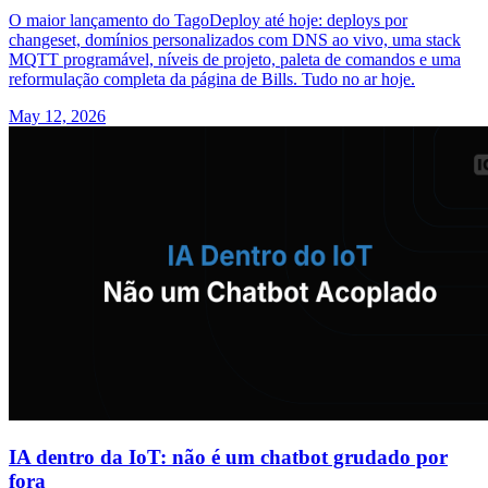
O maior lançamento do TagoDeploy até hoje: deploys por
changeset, domínios personalizados com DNS ao vivo, uma stack
MQTT programável, níveis de projeto, paleta de comandos e uma
reformulação completa da página de Bills. Tudo no ar hoje.
May 12, 2026
IA dentro da IoT: não é um chatbot grudado por
fora