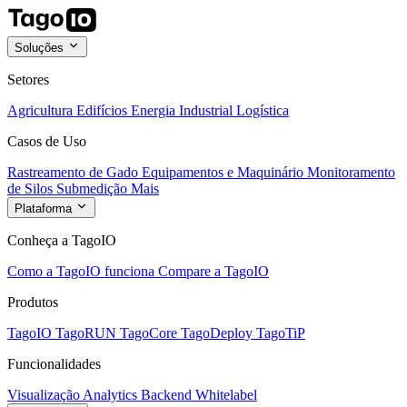
Soluções
Setores
Agricultura
Edifícios
Energia
Industrial
Logística
Casos de Uso
Rastreamento de Gado
Equipamentos e Maquinário
Monitoramento
de Silos
Submedição
Mais
Plataforma
Conheça a TagoIO
Como a TagoIO funciona
Compare a TagoIO
Produtos
TagoIO
TagoRUN
TagoCore
TagoDeploy
TagoTiP
Funcionalidades
Visualização
Analytics
Backend
Whitelabel