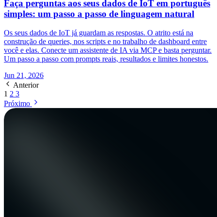
Faça perguntas aos seus dados de IoT em português
simples: um passo a passo de linguagem natural
Os seus dados de IoT já guardam as respostas. O atrito está na
construção de queries, nos scripts e no trabalho de dashboard entre
você e elas. Conecte um assistente de IA via MCP e basta perguntar.
Um passo a passo com prompts reais, resultados e limites honestos.
Jun 21, 2026
Anterior
1
2
3
Próximo