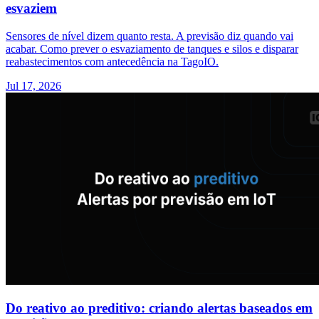
esvaziem
Sensores de nível dizem quanto resta. A previsão diz quando vai
acabar. Como prever o esvaziamento de tanques e silos e disparar
reabastecimentos com antecedência na TagoIO.
Jul 17, 2026
Do reativo ao preditivo: criando alertas baseados em