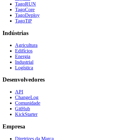
TagoRUN
TagoCore
TagoDeploy
TagoTiP
Indústrias
Agricultura
Edifícios
Energia
Industrial
Logística
Desenvolvedores
API
ChangeLog
Comunidade
GitHub
KickStarter
Empresa
Diretrizes da Marca