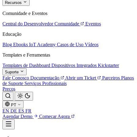
Recursos
Comunidade e Eventos
Central do Desenvolvedor
Comunidade
Eventos
Educação
Blog
Ebooks
IoT Academy
Casos de Uso
Vídeos
Templates e Ferramentas
Templates de Dashboard
Dispositivos Integrados
Kickstarter
Suporte
Fale Conosco
Documentação
Abrir um Ticket
Parceiros
Planos
de Suporte
Serviços Profissionais
Preços
PT
EN
DE
ES
FR
Agendar Demo
Começar Agora