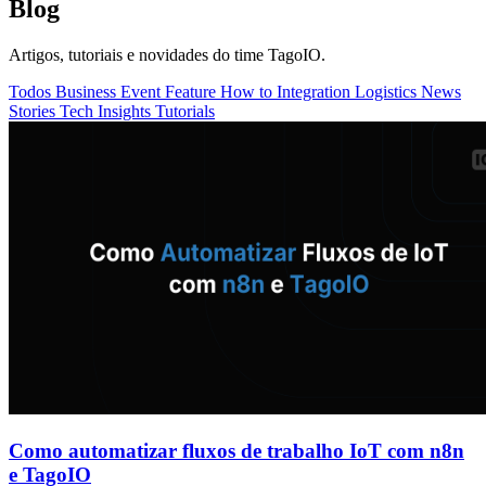
Blog
Artigos, tutoriais e novidades do time TagoIO.
Todos
Business
Event
Feature
How to
Integration
Logistics
News
Stories
Tech Insights
Tutorials
Como automatizar fluxos de trabalho IoT com n8n
e TagoIO