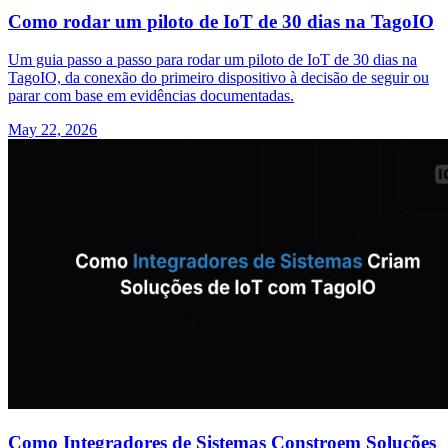
Como rodar um piloto de IoT de 30 dias na TagoIO
Um guia passo a passo para rodar um piloto de IoT de 30 dias na
TagoIO, da conexão do primeiro dispositivo à decisão de seguir ou
parar com base em evidências documentadas.
May 22, 2026
Como Integradores de Sistemas Constroem Soluções