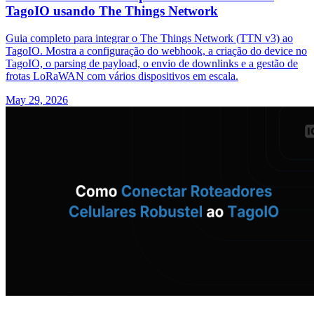
TagoIO usando The Things Network
Guia completo para integrar o The Things Network (TTN v3) ao
TagoIO. Mostra a configuração do webhook, a criação do device no
TagoIO, o parsing de payload, o envio de downlinks e a gestão de
frotas LoRaWAN com vários dispositivos em escala.
May 29, 2026