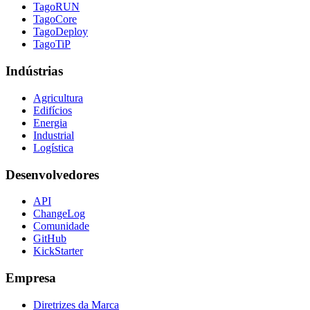
TagoRUN
TagoCore
TagoDeploy
TagoTiP
Indústrias
Agricultura
Edifícios
Energia
Industrial
Logística
Desenvolvedores
API
ChangeLog
Comunidade
GitHub
KickStarter
Empresa
Diretrizes da Marca