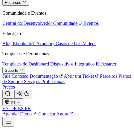
Recursos
Comunidade e Eventos
Central do Desenvolvedor
Comunidade
Eventos
Educação
Blog
Ebooks
IoT Academy
Casos de Uso
Vídeos
Templates e Ferramentas
Templates de Dashboard
Dispositivos Integrados
Kickstarter
Suporte
Fale Conosco
Documentação
Abrir um Ticket
Parceiros
Planos
de Suporte
Serviços Profissionais
Preços
PT
EN
DE
ES
FR
Agendar Demo
Começar Agora