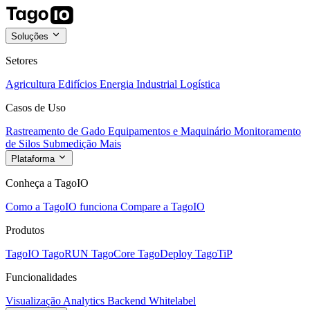
Soluções
Setores
Agricultura
Edifícios
Energia
Industrial
Logística
Casos de Uso
Rastreamento de Gado
Equipamentos e Maquinário
Monitoramento
de Silos
Submedição
Mais
Plataforma
Conheça a TagoIO
Como a TagoIO funciona
Compare a TagoIO
Produtos
TagoIO
TagoRUN
TagoCore
TagoDeploy
TagoTiP
Funcionalidades
Visualização
Analytics
Backend
Whitelabel