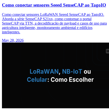
Como conectar sensores Seeed SenseCAP ao TagoIO
Como conectar sensores LoRaWAN Seeed SenseCAP ao TagoIO.
Aborda a série SenseCAP S21xx, como contornar o portal
SenseCAP via TTN, a decodificação de payload e casos de uso para
agricultura inteligente, monitoramento ambiental e edifícios
inteligentes.
May 28, 2026