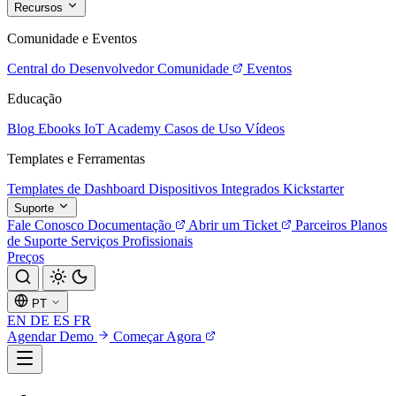
Recursos
Comunidade e Eventos
Central do Desenvolvedor
Comunidade
Eventos
Educação
Blog
Ebooks
IoT Academy
Casos de Uso
Vídeos
Templates e Ferramentas
Templates de Dashboard
Dispositivos Integrados
Kickstarter
Suporte
Fale Conosco
Documentação
Abrir um Ticket
Parceiros
Planos
de Suporte
Serviços Profissionais
Preços
PT
EN
DE
ES
FR
Agendar Demo
Começar Agora