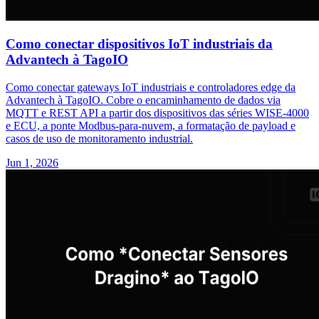
Como conectar dispositivos IoT industriais da
Advantech à TagoIO
Como conectar gateways IoT industriais e controladores edge da
Advantech à TagoIO. Cobre o encaminhamento de dados via
MQTT e REST API a partir dos dispositivos das séries WISE-4000
e ECU, a ponte Modbus-para-nuvem, a formatação de payload e
casos de uso de monitoramento industrial.
Jun 1, 2026