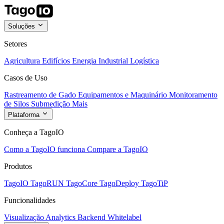
Soluções
Setores
Agricultura
Edifícios
Energia
Industrial
Logística
Casos de Uso
Rastreamento de Gado
Equipamentos e Maquinário
Monitoramento
de Silos
Submedição
Mais
Plataforma
Conheça a TagoIO
Como a TagoIO funciona
Compare a TagoIO
Produtos
TagoIO
TagoRUN
TagoCore
TagoDeploy
TagoTiP
Funcionalidades
Visualização
Analytics
Backend
Whitelabel