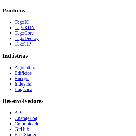
Produtos
TagoIO
TagoRUN
TagoCore
TagoDeploy
TagoTiP
Indústrias
Agricultura
Edifícios
Energia
Industrial
Logística
Desenvolvedores
API
ChangeLog
Comunidade
GitHub
KickStarter