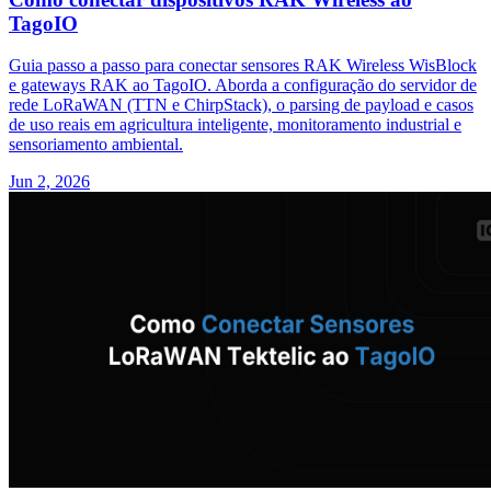
TagoIO
Guia passo a passo para conectar sensores RAK Wireless WisBlock
e gateways RAK ao TagoIO. Aborda a configuração do servidor de
rede LoRaWAN (TTN e ChirpStack), o parsing de payload e casos
de uso reais em agricultura inteligente, monitoramento industrial e
sensoriamento ambiental.
Jun 2, 2026