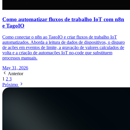
Como automatizar fluxos de trabalho IoT com n8n
e TagoIO
Como conectar o n8n ao TagoIO e criar fluxos de trabalho IoT
automatizados. Aborda a leitura de dados de dispositivos, o disparo
de ações em eventos de limite, a gravação de valores calculados de
volta e a criação de automações IoT no-code que substituem
processos manuais.
May 31, 2026
Anterior
1
2
3
Próximo