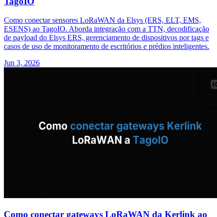
TagoIO
Como conectar sensores LoRaWAN da Elsys (ERS, ELT, EMS,
ESENS) ao TagoIO. Aborda integração com a TTN, decodificação
de payload do Elsys ERS, gerenciamento de dispositivos por tags e
casos de uso de monitoramento de escritórios e prédios inteligentes.
Jun 3, 2026
Como conectar gateways LoRaWAN da Kerlink ao