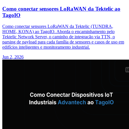
Como conectar sensores LoRaWAN da Tektelic ao
TagoIO
Como conectar sensores LoRaWAN da Tektelic (TUNDRA,
HOME, KONA) ao TagoIO. Aborda o encaminhamento pelo
Tektelic Network Server, o caminho de integração via TTN, o
parsing de payload para cada família de sensores e casos de uso em
edifícios inteligentes e monitoramento industrial.
Jun 2, 2026