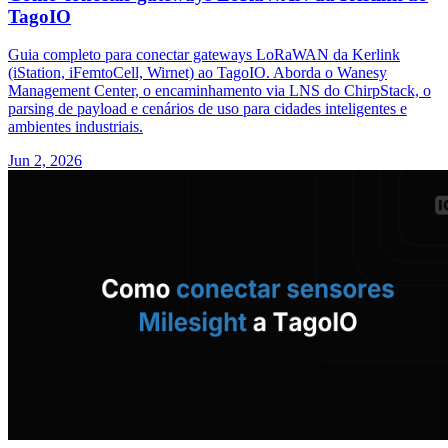
TagoIO
Guia completo para conectar gateways LoRaWAN da Kerlink
(iStation, iFemtoCell, Wirnet) ao TagoIO. Aborda o Wanesy
Management Center, o encaminhamento via LNS do ChirpStack, o
parsing de payload e cenários de uso para cidades inteligentes e
ambientes industriais.
Jun 2, 2026