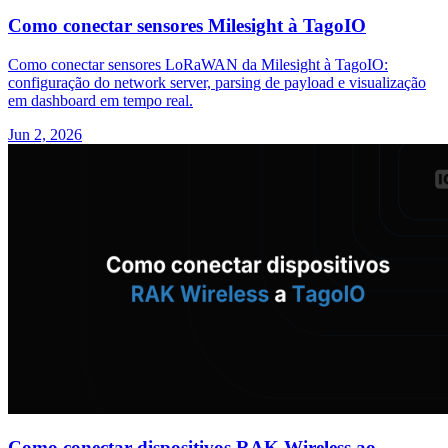
Como conectar sensores Milesight à TagoIO
Como conectar sensores LoRaWAN da Milesight à TagoIO:
configuração do network server, parsing de payload e visualização
em dashboard em tempo real.
Jun 2, 2026
Como conectar dispositivos RAK Wireless ao