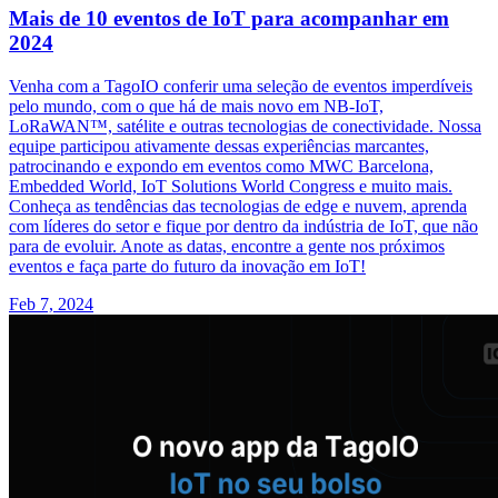
Mais de 10 eventos de IoT para acompanhar em
2024
Venha com a TagoIO conferir uma seleção de eventos imperdíveis
pelo mundo, com o que há de mais novo em NB-IoT,
LoRaWAN™, satélite e outras tecnologias de conectividade. Nossa
equipe participou ativamente dessas experiências marcantes,
patrocinando e expondo em eventos como MWC Barcelona,
Embedded World, IoT Solutions World Congress e muito mais.
Conheça as tendências das tecnologias de edge e nuvem, aprenda
com líderes do setor e fique por dentro da indústria de IoT, que não
para de evoluir. Anote as datas, encontre a gente nos próximos
eventos e faça parte do futuro da inovação em IoT!
Feb 7, 2024