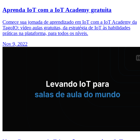
Aprenda IoT com a IoT Academy gratuita
Comece sua jornada de aprendizado em IoT com a IoT Academy da
TagoIO: vídeo aulas gratuitas, da estratégia de IoT às habilidades
práticas na plataforma, para todos os níveis.
Nov 9, 2022