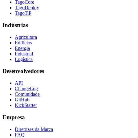
TagoCore
TagoDeploy
TagoTiP
Indústrias
Agricultura
Edifícios
Energia
Industrial
Logística
Desenvolvedores
API
ChangeLog
Comunidade
GitHub
KickStarter
Empresa
Diretrizes da Marca
FAQ