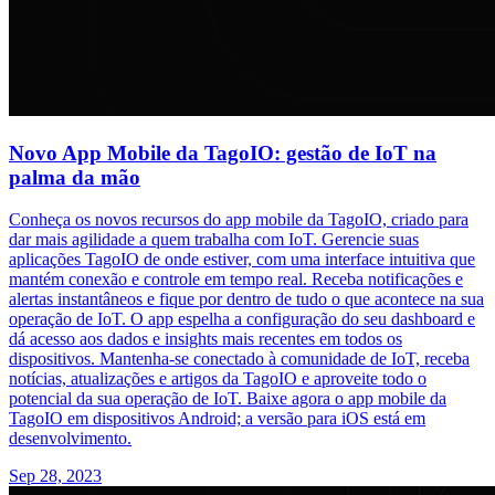
Novo App Mobile da TagoIO: gestão de IoT na
palma da mão
Conheça os novos recursos do app mobile da TagoIO, criado para
dar mais agilidade a quem trabalha com IoT. Gerencie suas
aplicações TagoIO de onde estiver, com uma interface intuitiva que
mantém conexão e controle em tempo real. Receba notificações e
alertas instantâneos e fique por dentro de tudo o que acontece na sua
operação de IoT. O app espelha a configuração do seu dashboard e
dá acesso aos dados e insights mais recentes em todos os
dispositivos. Mantenha-se conectado à comunidade de IoT, receba
notícias, atualizações e artigos da TagoIO e aproveite todo o
potencial da sua operação de IoT. Baixe agora o app mobile da
TagoIO em dispositivos Android; a versão para iOS está em
desenvolvimento.
Sep 28, 2023