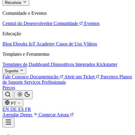
Recursos
Comunidade e Eventos
Central do Desenvolvedor
Comunidade
Eventos
Educação
Blog
Ebooks
IoT Academy
Casos de Uso
Vídeos
Templates e Ferramentas
Templates de Dashboard
Dispositivos Integrados
Kickstarter
Suporte
Fale Conosco
Documentação
Abrir um Ticket
Parceiros
Planos
de Suporte
Serviços Profissionais
Preços
PT
EN
DE
ES
FR
Agendar Demo
Começar Agora