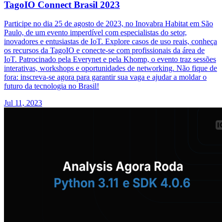
TagoIO Connect Brasil 2023
Participe no dia 25 de agosto de 2023, no Inovabra Habitat em São
Paulo, de um evento imperdível com especialistas do setor,
inovadores e entusiastas de IoT. Explore casos de uso reais, conheça
os recursos da TagoIO e conecte-se com profissionais da área de
IoT. Patrocinado pela Everynet e pela Khomp, o evento traz sessões
interativas, workshops e oportunidades de networking. Não fique de
fora: inscreva-se agora para garantir sua vaga e ajudar a moldar o
futuro da tecnologia no Brasil!
Jul 11, 2023