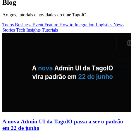
Blog
Artigos, tutoriais e novidades do time TagoIO.
Todos
Business
Event
Feature
How to
Integration
Logistics
News
Stories
Tech Insights
Tutorials
A nova Admin UI da TagoIO passa a ser o padrão
em 22 de junho