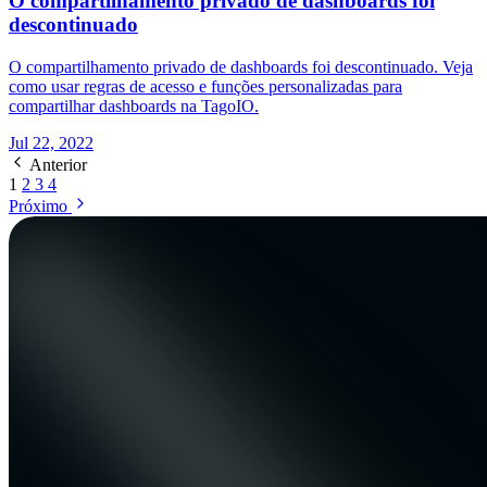
O compartilhamento privado de dashboards foi
descontinuado
O compartilhamento privado de dashboards foi descontinuado. Veja
como usar regras de acesso e funções personalizadas para
compartilhar dashboards na TagoIO.
Jul 22, 2022
Anterior
1
2
3
4
Próximo