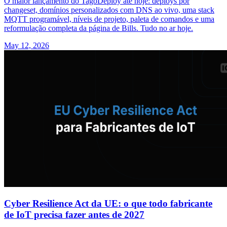
O maior lançamento do TagoDeploy até hoje: deploys por
changeset, domínios personalizados com DNS ao vivo, uma stack
MQTT programável, níveis de projeto, paleta de comandos e uma
reformulação completa da página de Bills. Tudo no ar hoje.
May 12, 2026
Cyber Resilience Act da UE: o que todo fabricante
de IoT precisa fazer antes de 2027