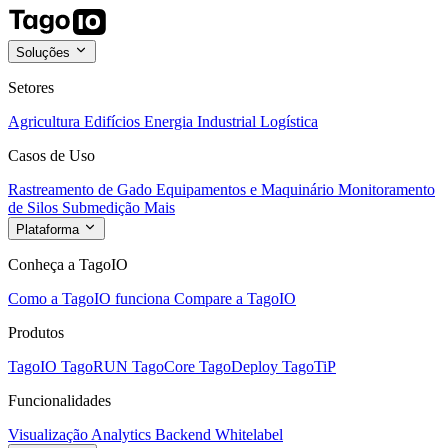
Soluções
Setores
Agricultura
Edifícios
Energia
Industrial
Logística
Casos de Uso
Rastreamento de Gado
Equipamentos e Maquinário
Monitoramento
de Silos
Submedição
Mais
Plataforma
Conheça a TagoIO
Como a TagoIO funciona
Compare a TagoIO
Produtos
TagoIO
TagoRUN
TagoCore
TagoDeploy
TagoTiP
Funcionalidades
Visualização
Analytics
Backend
Whitelabel