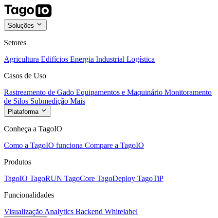
Soluções
Setores
Agricultura
Edifícios
Energia
Industrial
Logística
Casos de Uso
Rastreamento de Gado
Equipamentos e Maquinário
Monitoramento
de Silos
Submedição
Mais
Plataforma
Conheça a TagoIO
Como a TagoIO funciona
Compare a TagoIO
Produtos
TagoIO
TagoRUN
TagoCore
TagoDeploy
TagoTiP
Funcionalidades
Visualização
Analytics
Backend
Whitelabel