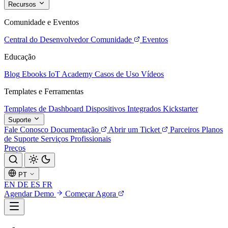
Recursos
Comunidade e Eventos
Central do Desenvolvedor
Comunidade
Eventos
Educação
Blog
Ebooks
IoT Academy
Casos de Uso
Vídeos
Templates e Ferramentas
Templates de Dashboard
Dispositivos Integrados
Kickstarter
Suporte
Fale Conosco
Documentação
Abrir um Ticket
Parceiros
Planos
de Suporte
Serviços Profissionais
Preços
PT
EN
DE
ES
FR
Agendar Demo
Começar Agora