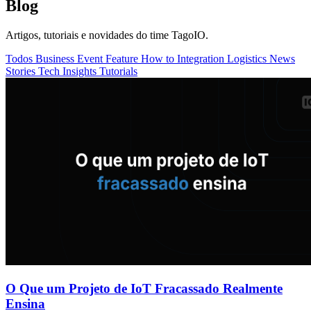
Blog
Artigos, tutoriais e novidades do time TagoIO.
Todos
Business
Event
Feature
How to
Integration
Logistics
News
Stories
Tech Insights
Tutorials
O Que um Projeto de IoT Fracassado Realmente
Ensina