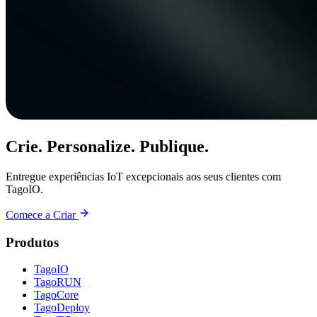
Crie. Personalize. Publique.
Entregue experiências IoT excepcionais aos seus clientes com
TagoIO.
Comece a Criar
Produtos
TagoIO
TagoRUN
TagoCore
TagoDeploy