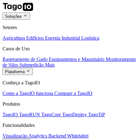
Soluções
Setores
Agricultura
Edifícios
Energia
Industrial
Logística
Casos de Uso
Rastreamento de Gado
Equipamentos e Maquinário
Monitoramento
de Silos
Submedição
Mais
Plataforma
Conheça a TagoIO
Como a TagoIO funciona
Compare a TagoIO
Produtos
TagoIO
TagoRUN
TagoCore
TagoDeploy
TagoTiP
Funcionalidades
Visualização
Analytics
Backend
Whitelabel