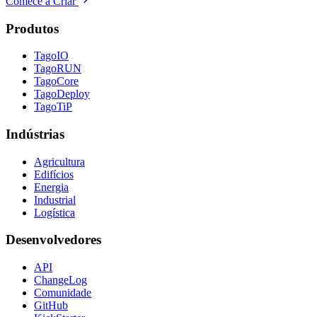
Comece a Criar
Produtos
TagoIO
TagoRUN
TagoCore
TagoDeploy
TagoTiP
Indústrias
Agricultura
Edifícios
Energia
Industrial
Logística
Desenvolvedores
API
ChangeLog
Comunidade
GitHub