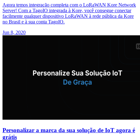
Agora temos integração completa com o LoRaWAN Kore Network
Server! Com a TagoIO integrada à Kore, você consegue conectar
facilmente qualquer dispositivo LoRaWAN à rede pública da Kore
no Brasil e à sua conta TagoIO.
Jun 8, 2020
Personalizar a marca da sua solução de IoT agora é
grátis