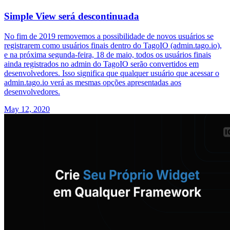
Simple View será descontinuada
No fim de 2019 removemos a possibilidade de novos usuários se
registrarem como usuários finais dentro do TagoIO (admin.tago.io),
e na próxima segunda-feira, 18 de maio, todos os usuários finais
ainda registrados no admin do TagoIO serão convertidos em
desenvolvedores. Isso significa que qualquer usuário que acessar o
admin.tago.io verá as mesmas opções apresentadas aos
desenvolvedores.
May 12, 2020