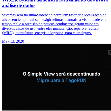
análise de dados
Sistemas sem fio ultra-wideband permitem rastrear a localização de
ativos em tempo real sem exigir leituras manuais; a visibilidade em
tempo real e a precisão de poucos centímetros geram valor em
diversos casos de uso, entre eles manutenção, reparo e revisão
(MRO), manufatura, energia e logística, para citar alguns.
May 13, 2020