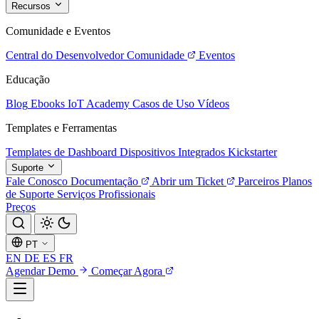
Recursos
Comunidade e Eventos
Central do Desenvolvedor
Comunidade
Eventos
Educação
Blog
Ebooks
IoT Academy
Casos de Uso
Vídeos
Templates e Ferramentas
Templates de Dashboard
Dispositivos Integrados
Kickstarter
Suporte
Fale Conosco
Documentação
Abrir um Ticket
Parceiros
Planos
de Suporte
Serviços Profissionais
Preços
PT
EN
DE
ES
FR
Agendar Demo
Começar Agora