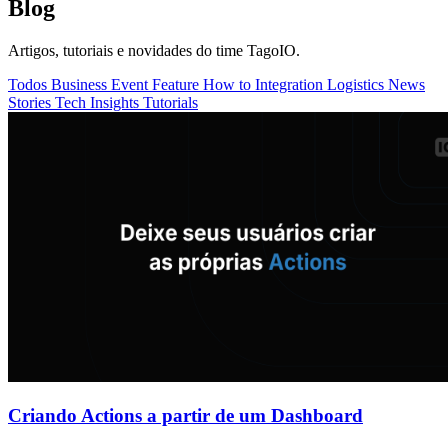
Blog
Artigos, tutoriais e novidades do time TagoIO.
Todos
Business
Event
Feature
How to
Integration
Logistics
News
Stories
Tech Insights
Tutorials
Criando Actions a partir de um Dashboard