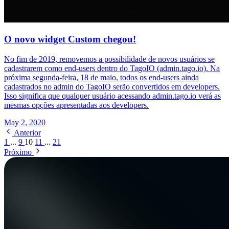
O novo widget Custom chegou!
No fim de 2019, removemos a possibilidade de novos usuários se
cadastrarem como end-users dentro do TagoIO (admin.tago.io). Na
próxima segunda-feira, 18 de maio, todos os end-users ainda
cadastrados no admin do TagoIO serão convertidos em developers.
Isso significa que qualquer usuário acessando admin.tago.io verá as
mesmas opções apresentadas aos developers.
May 2, 2020
Anterior
1
...
9
10
11
...
21
Próximo