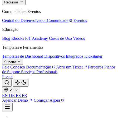
Recursos
Comunidade e Eventos
Central do Desenvolvedor
Comunidade
Eventos
Educação
Blog
Ebooks
IoT Academy
Casos de Uso
Vídeos
Templates e Ferramentas
Templates de Dashboard
Dispositivos Integrados
Kickstarter
Suporte
Fale Conosco
Documentação
Abrir um Ticket
Parceiros
Planos
de Suporte
Serviços Profissionais
Preços
PT
EN
DE
ES
FR
Agendar Demo
Começar Agora