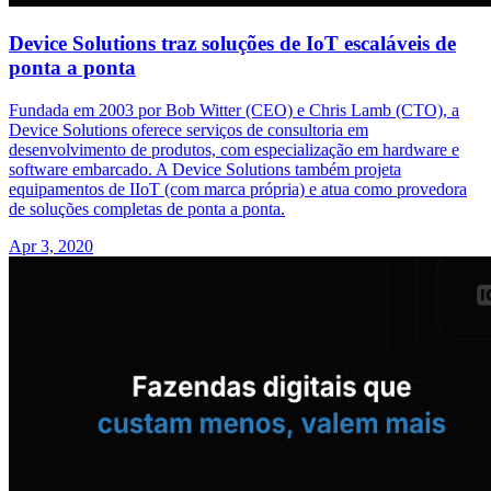
Device Solutions traz soluções de IoT escaláveis de
ponta a ponta
Fundada em 2003 por Bob Witter (CEO) e Chris Lamb (CTO), a
Device Solutions oferece serviços de consultoria em
desenvolvimento de produtos, com especialização em hardware e
software embarcado. A Device Solutions também projeta
equipamentos de IIoT (com marca própria) e atua como provedora
de soluções completas de ponta a ponta.
Apr 3, 2020