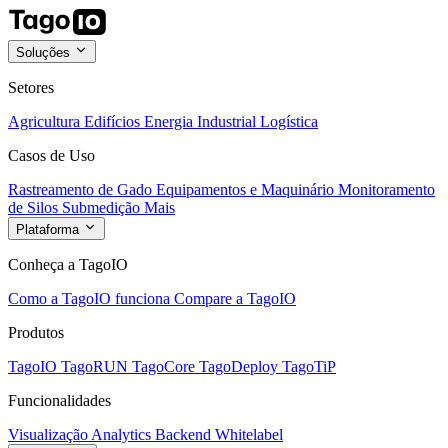
Soluções
Setores
Agricultura
Edifícios
Energia
Industrial
Logística
Casos de Uso
Rastreamento de Gado
Equipamentos e Maquinário
Monitoramento
de Silos
Submedição
Mais
Plataforma
Conheça a TagoIO
Como a TagoIO funciona
Compare a TagoIO
Produtos
TagoIO
TagoRUN
TagoCore
TagoDeploy
TagoTiP
Funcionalidades
Visualização
Analytics
Backend
Whitelabel