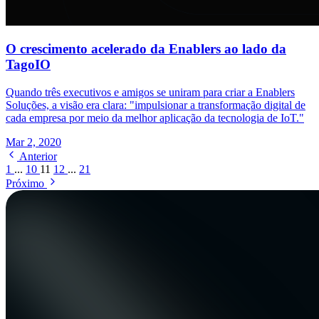
O crescimento acelerado da Enablers ao lado da
TagoIO
Quando três executivos e amigos se uniram para criar a Enablers
Soluções, a visão era clara: "impulsionar a transformação digital de
cada empresa por meio da melhor aplicação da tecnologia de IoT."
Mar 2, 2020
Anterior
1
...
10
11
12
...
21
Próximo