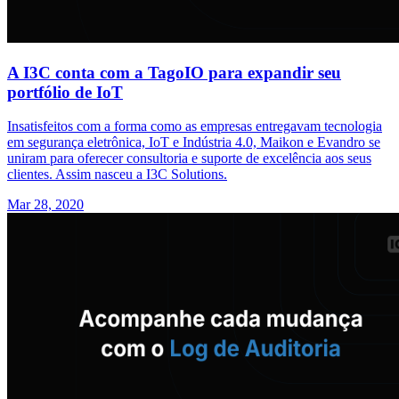
A I3C conta com a TagoIO para expandir seu
portfólio de IoT
Insatisfeitos com a forma como as empresas entregavam tecnologia
em segurança eletrônica, IoT e Indústria 4.0, Maikon e Evandro se
uniram para oferecer consultoria e suporte de excelência aos seus
clientes. Assim nasceu a I3C Solutions.
Mar 28, 2020