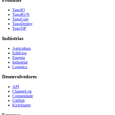
Produtos
TagoIO
TagoRUN
TagoCore
TagoDeploy
TagoTiP
Indústrias
Agricultura
Edifícios
Energia
Industrial
Logística
Desenvolvedores
API
ChangeLog
Comunidade
GitHub
KickStarter