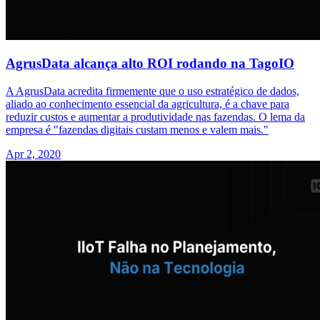
AgrusData alcança alto ROI rodando na TagoIO
A AgrusData acredita firmemente que o uso estratégico de dados,
aliado ao conhecimento essencial da agricultura, é a chave para
reduzir custos e aumentar a produtividade nas fazendas. O lema da
empresa é "fazendas digitais custam menos e valem mais."
Apr 2, 2020