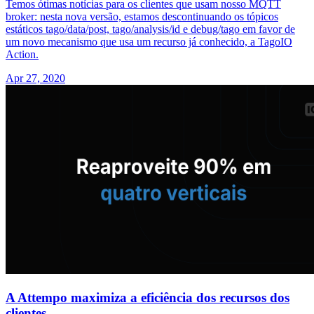
Temos ótimas notícias para os clientes que usam nosso MQTT
broker: nesta nova versão, estamos descontinuando os tópicos
estáticos tago/data/post, tago/analysis/id e debug/tago em favor de
um novo mecanismo que usa um recurso já conhecido, a TagoIO
Action.
Apr 27, 2020
A Attempo maximiza a eficiência dos recursos dos
clientes