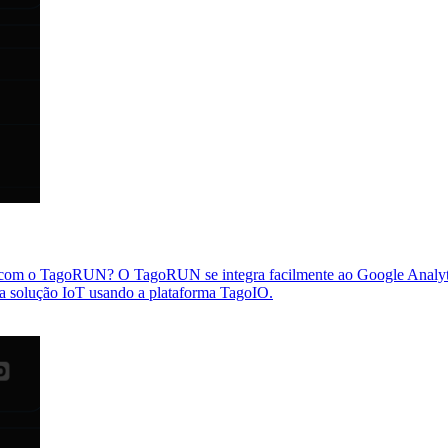
da com o TagoRUN? O TagoRUN se integra facilmente ao Google Analyti
sua solução IoT usando a plataforma TagoIO.