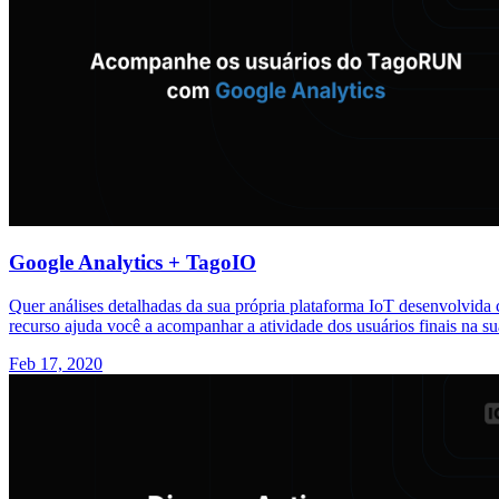
Google Analytics + TagoIO
Quer análises detalhadas da sua própria plataforma IoT desenvolvi
recurso ajuda você a acompanhar a atividade dos usuários finais na 
Feb 17, 2020