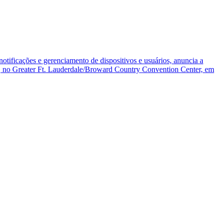
tificações e gerenciamento de dispositivos e usuários, anuncia a
0, no Greater Ft. Lauderdale/Broward Country Convention Center, em