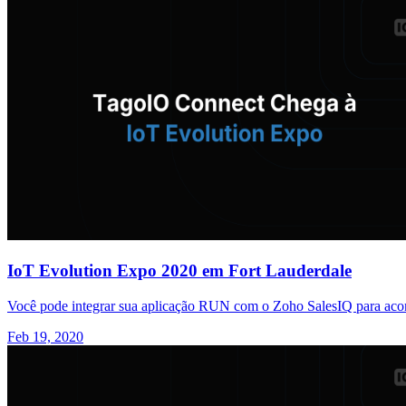
IoT Evolution Expo 2020 em Fort Lauderdale
Você pode integrar sua aplicação RUN com o Zoho SalesIQ para acom
Feb 19, 2020