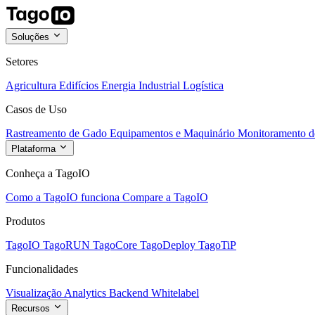
Soluções
Setores
Agricultura
Edifícios
Energia
Industrial
Logística
Casos de Uso
Rastreamento de Gado
Equipamentos e Maquinário
Monitoramento de
Plataforma
Conheça a TagoIO
Como a TagoIO funciona
Compare a TagoIO
Produtos
TagoIO
TagoRUN
TagoCore
TagoDeploy
TagoTiP
Funcionalidades
Visualização
Analytics
Backend
Whitelabel
Recursos