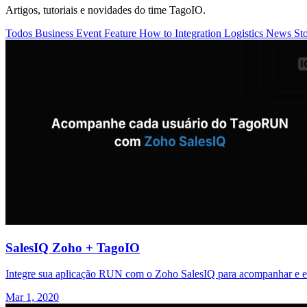
Artigos, tutoriais e novidades do time TagoIO.
Todos
Business
Event
Feature
How to
Integration
Logistics
News
St
SalesIQ Zoho + TagoIO
Integre sua aplicação RUN com o Zoho SalesIQ para acompanhar e en
Mar 1, 2020