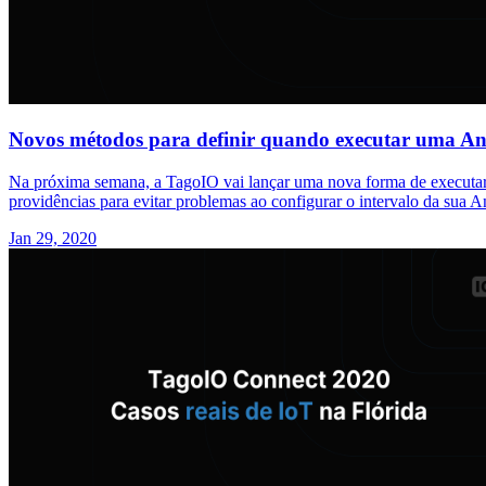
Novos métodos para definir quando executar uma Anal
Na próxima semana, a TagoIO vai lançar uma nova forma de executar A
providências para evitar problemas ao configurar o intervalo da sua An
Jan 29, 2020