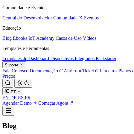
Comunidade e Eventos
Central do Desenvolvedor
Comunidade
Eventos
Educação
Blog
Ebooks
IoT Academy
Casos de Uso
Vídeos
Templates e Ferramentas
Templates de Dashboard
Dispositivos Integrados
Kickstarter
Suporte
Fale Conosco
Documentação
Abrir um Ticket
Parceiros
Planos 
Preços
PT
EN
DE
ES
FR
Agendar Demo
Começar Agora
Blog