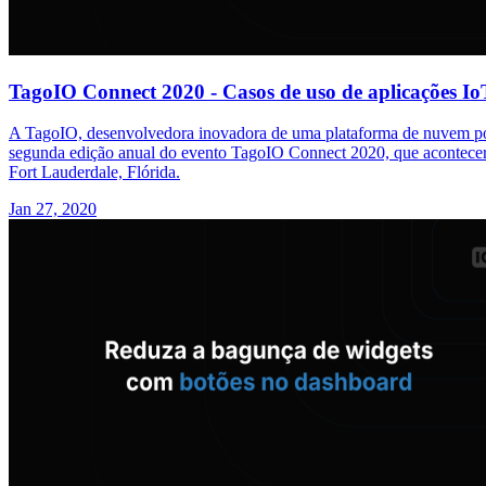
TagoIO Connect 2020 - Casos de uso de aplicações Io
A TagoIO, desenvolvedora inovadora de uma plataforma de nuvem ponta
segunda edição anual do evento TagoIO Connect 2020, que acontecer
Fort Lauderdale, Flórida.
Jan 27, 2020